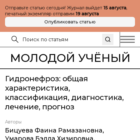
Отправьте статью сегодня! Журнал выйдет
15 августа
,
печатный экземпляр отправим
19 августа
Опубликовать статью
МОЛОДОЙ УЧЁНЫЙ
Гидронефроз: общая
характеристика,
классификация, диагностика,
лечение, прогноз
Авторы
Бицуева Фаина Рамазановна
,
Умарова Бэлла Хизировна
,