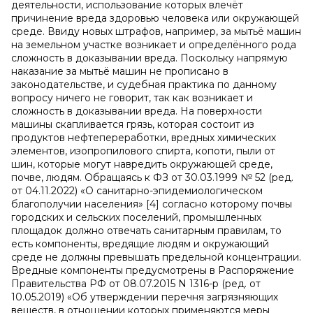
деятельности, использование которых влечёт
причинение вреда здоровью человека или окружающей
среде. Ввиду новых штрафов, например, за мытьё машин
на земельном участке возникает и определённого рода
сложность в доказывании вреда. Поскольку напрямую
наказание за мытьё машин не прописано в
законодательстве, и судебная практика по данному
вопросу ничего не говорит, так как возникает и
сложность в доказывании вреда. На поверхности
машины скапливается грязь, которая состоит из
продуктов нефтепереработки, вредных химических
элементов, изопропилового спирта, копоти, пыли от
шин, которые могут навредить окружающей среде,
почве, людям. Обращаясь к ФЗ от 30.03.1999 № 52 (ред.
от 04.11.2022) «О санитарно-эпидемиологическом
благополучии населения» [4]
согласно которому почвы
городских и сельских поселений, промышленных
площадок должно отвечать санитарным правилам, то
есть компоненты, вредящие людям и окружающий
среде не должны превышать предельной концентрации.
Вредные компоненты предусмотрены в Распоряжение
Правительства РФ от 08.07.2015 N 1316-р (ред. от
10.05.2019) «Об утверждении перечня загрязняющих
веществ, в отношении которых применяются меры