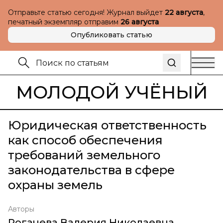
Отправьте статью сегодня! Журнал выйдет
22 августа
,
печатный экземпляр отправим
26 августа
Опубликовать статью
МОЛОДОЙ УЧЁНЫЙ
Юридическая ответственность
как способ обеспечения
требований земельного
законодательства в сфере
охраны земель
Авторы
Рогачева Валерия Николаевна
,