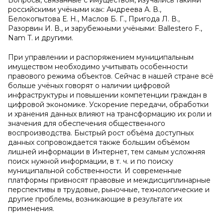
Вопросы, связанные с имуществом, изучались такими
российскими учёными как: Андреева А. В.,
Белокопытова Е. Н., Маслов Б. Г., Пригода Л. В.,
Разорвин И. В., и зарубежными учёными: Ballestero F.,
Nam T. и другими.
При управлении и распоряжением муниципальным
имуществом необходимо учитывать особенности
правового режима объектов. Сейчас в нашей стране всё
больше учёных говорят о наличии цифровой
инфраструктуры и повышении компетенции граждан в
цифровой экономике. Ускорение передачи, обработки
и хранения данных влияют на трансформацию их роли и
значения для обеспечения общественного
воспроизводства. Быстрый рост объёма доступных
данных сопровождается также большим объёмом
лишней информации в Интернет, тем самым усложняя
поиск нужной информации, в т. ч. и по поиску
муниципальной собственности. И современные
платформы привносят правовые и междисциплинарные
перспективы в трудовые, рыночные, технологические и
другие проблемы, возникающие в результате их
применения.