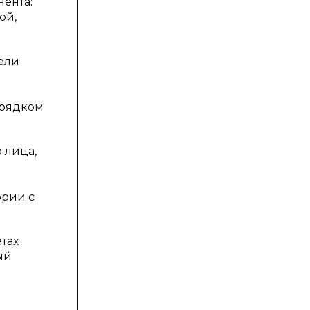
нента:
ой,
ели
орядком
 лица,
ории с
тах
ый