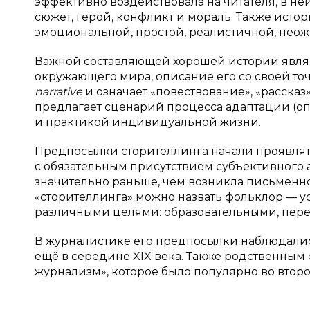
эффективно воздействовала на читателя, в не
сюжет, герой, конфликт и мораль. Также исто
эмоциональной, простой, реалистичной, нео
Важной составляющей хорошей истории явля
окружающего мира, описание его со своей точ
narrative
и означает «повествование», «рассказ
предлагает сценарий процесса адаптации (
и практикой индивидуальной жизни.
Предпосылки сторителлинга начали проявлять
с обязательным присутствием субъективного а
значительно раньше, чем возникла письменно
«сторителлинга» можно назвать фольклор — у
различными целями: образовательными, пере
В журналистике его предпосылки наблюдались
ещё в середине XIX века. Также родственным
журнализм», которое было популярно во второ