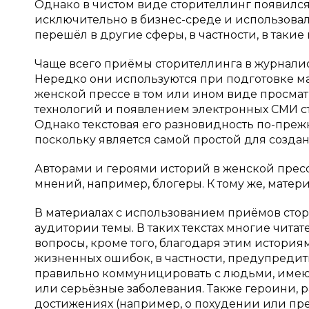
Однако в чистом виде сторителлинг появился 
исключительно в бизнес-среде и использовал
перешёл в другие сферы, в частности, в такие
Чаще всего приёмы сторителлинга в журналис
Нередко они используются при подготовке ма
женской прессе в том или ином виде просмат
технологий и появлением электронных СМИ ст
Однако текстовая его разновидность по-преж
поскольку является самой простой для созда
Авторами и героями историй в женской пресс
мнений, например, блогеры. К тому же, матер
В материалах с использованием приёмов сто
аудитории темы. В таких текстах многие чита
вопросы, кроме того, благодаря этим история
жизненных ошибок, в частности, предупредит
правильно коммуницировать с людьми, име
или серьёзные заболевания. Также героини, 
достижениях (например, о похудении или пре