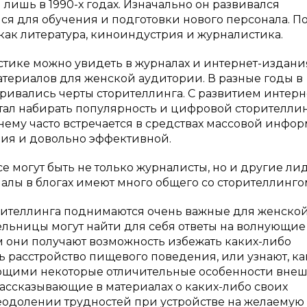
лишь в 1990-х годах. Изначально он развивался
ся для обучения и подготовки нового персонала. П
 как литература, киноиндустрия и журналистика.
тике можно увидеть в журналах и интернет-издани
териалов для женской аудитории. В разные годы в
ривались черты сторителлинга. С развитием интерн
ал набирать популярность и цифровой сторителлин
нему часто встречается в средствах массовой инфо
ния и довольно эффективной.
е могут быть не только журналисты, но и другие ли
иалы в блогах имеют много общего со сторителлинго
рителлинга поднимаются очень важные для женско
тельницы могут найти для себя ответы на волнующие
м они получают возможность избежать каких-либо
ь расстройство пищевого поведения, или узнают, ка
ющими некоторые отличительные особенности вне
рассказывающие в материалах о каких-либо своих
одолении трудностей при устройстве на желаемую 