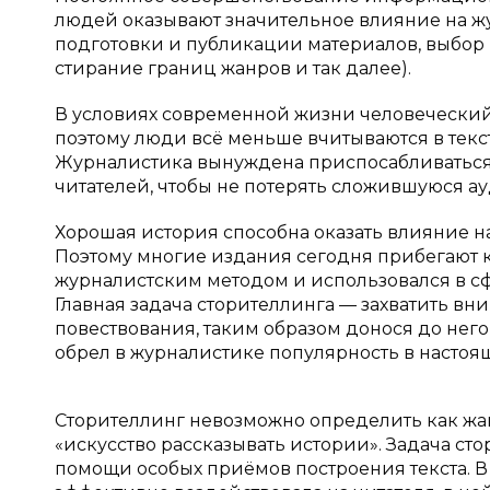
людей оказывают значительное влияние на жур
подготовки и публикации материалов, выбор
стирание границ жанров и так далее).
В условиях современной жизни человечески
поэтому люди всё меньше вчитываются в текс
Журналистика вынуждена приспосабливаться
читателей, чтобы не потерять сложившуюся а
Хорошая история способна оказать влияние на 
Поэтому многие издания сегодня прибегают к
журналистским методом и использовался в сф
Главная задача сторителлинга — захватить вн
повествования, таким образом донося до нег
обрел в журналистике популярность в настоя
Сторителлинг невозможно определить как жа
«искусство рассказывать истории». Задача ст
помощи особых приёмов построения текста. В ч