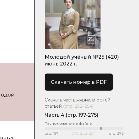
Молодой учёный №25 (420)
июнь 2022 г.
Скачать номер в PDF
олодой
Скачать часть журнала с этой
статьей
(стр.
252-254
)
:
Часть 4
(стр. 197-275)
Расположение в файле:
стр.
197
стр.
252-254
стр.
275
енных