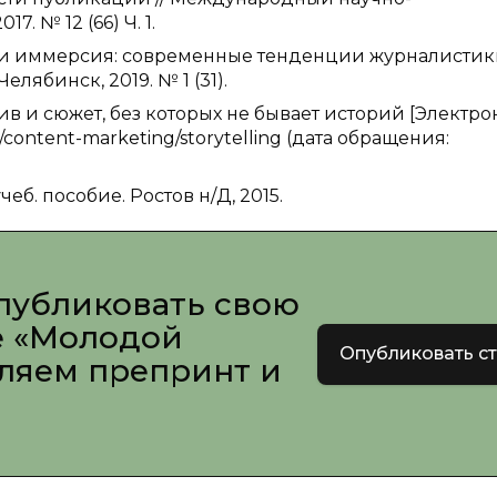
. № 12 (66) Ч. 1.
нг и иммерсия: современные тенденции журналистики
лябинск, 2019. № 1 (31).
ив и сюжет, без которых не бывает историй [Электр
ru/content-marketing/storytelling (дата обращения:
еб. пособие. Ростов н/Д, 2015.
публиковать свою
е «Молодой
Опубликовать с
вляем препринт и