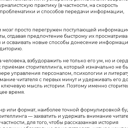
налистскую практику (в частности, на скорость
 проблематики и способов передачи информации,
й мозг просто перегружен поступающей информаци
ты, отдавая предпочтение быстрому их просматрив
 и осваивать новые способы донесение информаци
удиторию.
человека, взбудоражить не только его ум, но и серд
 приёмам сторителлинга, который изначально не б
ере управления персоналом, психологии и литерат
имание читателя с первых минут и удерживать его д
о ключевую мысль истории. Поэтому именно сторит
щее время.
нр или формат, наиболее точной формулировкой бу
орителлинга — захватить и удержать внимание читат
астности, для того, чтобы рассказанная история