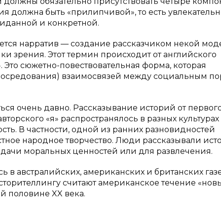
й должны обязательно присутствовать четыре компо
рия должна быть «прилипчивой», то есть увлекательн
жиданной и конкретной.
ется нарратив — создание рассказчиком некой мод
ки зрения. Этот термин происходит от английского
». Это сюжетно-повествовательная форма, которая
опосредования) взаимосвязей между социальным п
ся очень давно. Рассказывание историй от первого
вторского «я» распространялось в разных культурах
сть. В частности, одной из ранних разновидностей
стное народное творчество. Люди рассказывали ист
дачи моральных ценностей или для развлечения.
 в австралийских, американских и британских газе
 сторителлингу считают американское течение «нов
й половине XX века.