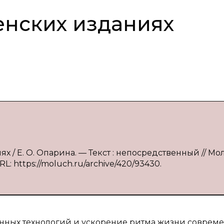
енских изданиях
х / Е. О. Опарина. — Текст : непосредственный // М
L: https://moluch.ru/archive/420/93430.
ных технологий и ускорение ритма жизни соврем