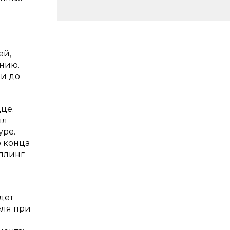
ей,
анию.
и до
це.
ыл
уре.
о конца
еллинг
дет
еля при