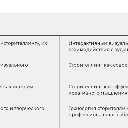
«сторителлинг», их
Интерактивный визуаль
взаимодействия с ауди
изуального
Сторителлинг как совр
: как истории
Сторителлинг как эффе
креативного мышления и
ого и творческого
Технология сторителлин
профессионального об