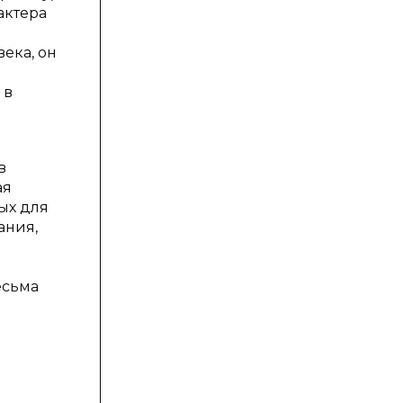
актера
ека, он
 в
в
ая
ых для
ания,
есьма