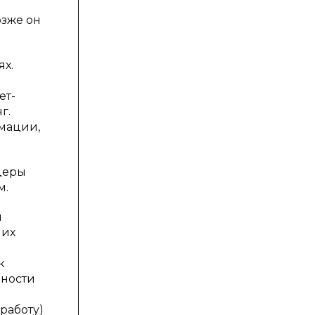
озже он
ях.
ет-
г.
рмации,
деры
м.
й
 их
к
шности
работу)