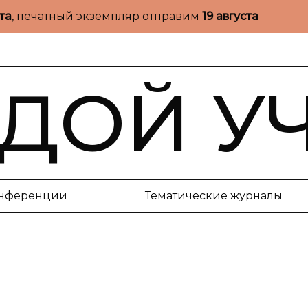
ста
, печатный экземпляр отправим
19 августа
ДОЙ У
нференции
Тематические журналы