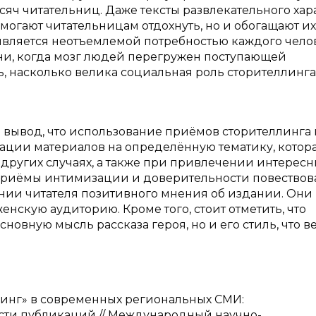
сяч читательниц. Даже тексты развлекательного хар
могают читательницам отдохнуть, но и обогащают их
 является неотъемлемой потребностью каждого челов
ни, когда мозг людей перегружен поступающей
, насколько велика социальная роль сторителлинга
 вывод, что использование приёмов сторителлинга 
ации материалов на определённую тематику, котор
в других случаях, а также при привлечении интересн
 приёмы интимизации и доверительности повествов
нии читателя позитивного мнения об издании. Они
нскую аудиторию. Кроме того, стоит отметить, что
сновную мысль рассказа героя, но и его стиль, что в
еллинг» в современных региональных СМИ:
сти публикаций // Международный научно-