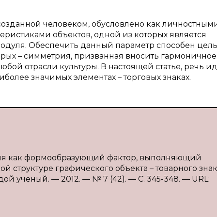
созданной человеком, обусловлено как личностным
еристиками объектов, одной из которых является
одуля. Обеспечить данный параметр способен цел
рых – симметрия, призванная вносить гармоничное
юбой отрасли культуры. В настоящей статье, речь ид
иболее значимых элементах – торговых знаках.
ния как формообразующий фактор, выполняющий
труктуре графического объекта – товарного знака 
ой ученый. — 2012. — № 7 (42). — С. 345-348. — URL: