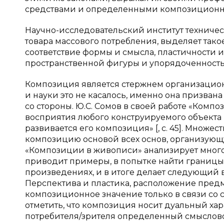
средствами и определенными композицион
Научно-исследовательский институт техничес
товара массового потребления, выделяет такое
соответствие формы и смысла, пластичности 
пространственной фигуры и упорядоченность 
Композиция является стержнем организацион
и науки это не касалось, именно она призва
со стороны. Ю.С. Сомов в своей работе «Компо
восприятия любого конструируемого объекта 
развивается его композиция» [,
c
. 45]. Множе
композицию основой всех основ, организующую 
«Композиции в живописи» анализирует много
приводит примеры, в попытке найти границы
произведениях, и в итоге делает следующий 
Перспектива и пластика, расположение предме
композиционное значение только в связи со 
отметить, что композиция носит дуальный ха
потребителя/зрителя определенный смыслово