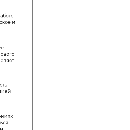
работе
ское и
ее
Нового
деляет
сть
онией
ениях.
ться
и,