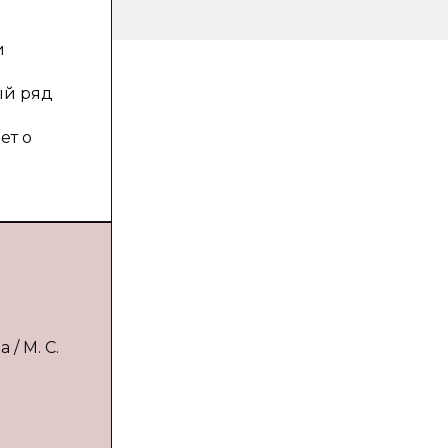
и
ый ряд
ет о
/ М. С.