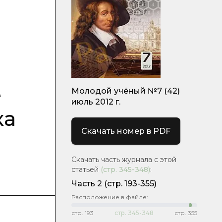
е
Молодой учёный №7 (42)
июль 2012 г.
ка
Скачать номер в PDF
Скачать часть журнала с этой
статьей
(стр.
345-348
)
:
Часть 2
(стр. 193-355)
Расположение в файле:
стр.
193
стр.
345-348
стр.
355