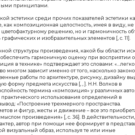
ными принципами.
кой эстетики среди прочих показателей эстетики к
, как композиционная целостность, имея в виду, не
и цветофактурному решению, но и гармоничность о
графических и изобразительных элементов [,
c
. 11].
ной структуры произведения, какой бы области иск
на обеспечить гармоничную оценку при восприятии 
зиция в технике» подтверждает это словами: «…легко
во многом зависит именно от того, насколько закон
ственные работы по архитектуре, рисунку, дизайну в
форму предмета искусства [, , ]. Н.Н. Волков в
слойность термина «композиция» у различных авто
 практического использования определений в
вывод: «Построение трехмерного пространства.
тов и фигур, жесты и движение – все это приобрет
смыслом произведения» [,
c
. 36]. В действительности,
рактер, автор при помощи нее формирует в предста
й визуальный образ, используя те или иные