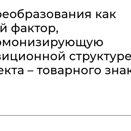
еобразования как
 фактор,
рмонизирующую
зиционной структур
кта – товарного зна