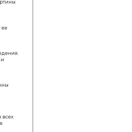
артины
 ее
едения.
 и
лжны
 всех
ая