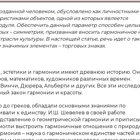
озданной человеком, обусловлено как личностными
ристиками объектов, одной из которых является
одуля. Обеспечить данный параметр способен целы
ых – симметрия, призванная вносить гармоничное 
асли культуры. В настоящей статье, речь идет о та
 значимых элементах – торговых знаках.
, эстетики и гармонии имеют древнюю историю. О
ов, математиков, художников различных времен:
а Винчи, Дюрера, Альберти и других. Все эти исслед
ый закон гармонии и красоты.
го до греков, обладали основными знаниями по
али к единству. И.Ш. Шевелев в своей работе
дставление о геометрической гармонии и приписы
смогли выстроить гармоничные отношения с природ
армония – наука о гармоническом единстве частей и