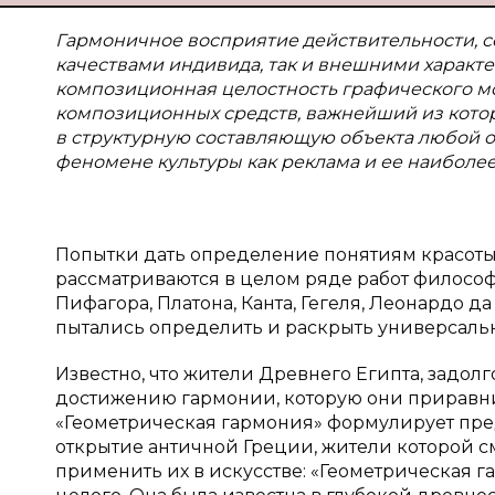
Гармоничное восприятие действительности, с
качествами индивида, так и внешними характе
композиционная целостность графического м
композиционных средств, важнейший из котор
в структурную составляющую объекта любой отр
феномене культуры как реклама и ее наиболее
Попытки дать определение понятиям красоты
рассматриваются в целом ряде работ философ
Пифагора, Платона, Канта, Гегеля, Леонардо д
пытались определить и раскрыть универсальн
Известно, что жители Древнего Египта, задол
достижению гармонии, которую они приравнив
«Геометрическая гармония» формулирует пре
открытие античной Греции, жители которой 
применить их в искусстве: «Геометрическая г