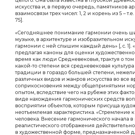
целого. Она была известна в глубокой древнос
искусства и, в первую очередь, памятников а
взаимосвязи трех чисел: 1, 2 и корень из 5 – т
75].
«Сегодняшнее понимание гармонии очень шир
музыке, в архитектуре и изобразительном иску
гармонии с ней слышим каждый день» [, с. 1].
предлагая каноны для оценки художественной
время как люди Средневековья, трактуя о том
какой-то степени вся средневековая культур
традиции в гораздо большей степени, нежели 
различных видов и жанров искусства во все 
соприкосновения между общепринятыми норм
опытом, вследствие чего на рубеже этих фак
виде нахождения гармонических средств во
восприятии объектов, которым присуща художе
неотъемлемая характеристика. «Стремление 
человека. Внесение гармонического начала в 
реалистического отображения действительнос
в художественной форме, предназначенной 