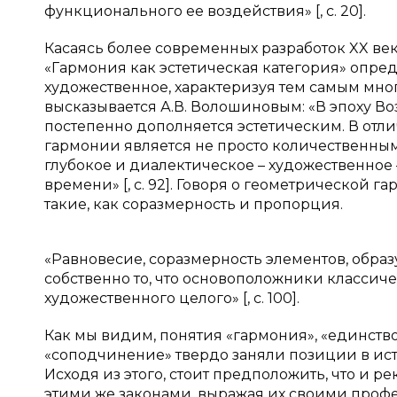
функционального ее воздействия» [, с. 20].
Касаясь более современных разработок
XX
век
«Гармония как эстетическая категория» опред
художественное, характеризуя тем самым мног
высказывается А.В. Волошиновым: «В эпоху 
постепенно дополняется эстетическим. В отл
гармонии является не просто количественн
глубокое и диалектическое – художественное
времени» [,
c
. 92]. Говоря о геометрической 
такие, как соразмерность и пропорция.
«Равновесие, соразмерность элементов, образ
собственно то, что основоположники классиче
художественного целого» [,
c
. 100].
Как мы видим, понятия «гармония», «единство
«соподчинение» твердо заняли позиции в ист
Исходя из этого, стоит предположить, что и р
этими же законами, выражая их своими про