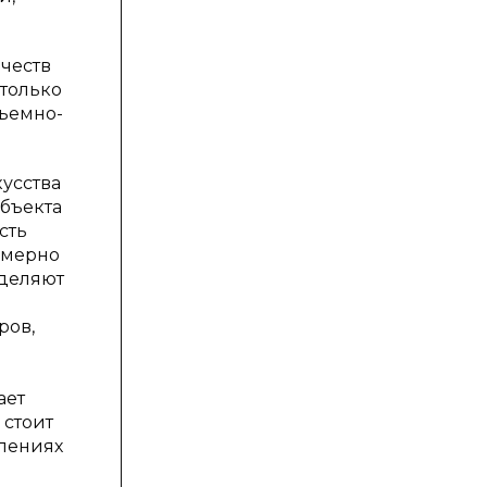
ачеств
 только
бъемно-
усства
объекта
сть
омерно
ыделяют
ров,
ает
 стоит
влениях