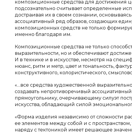
композиционные средства для достижения це
подсознательно считывает определенные ис
достраивая их в своем сознании, основываясь
ассоциативный ряд образов, создающих едину
композиционных средств не только формируетс
именно благодаря им.
Композиционные средства не только способс
выразительности, но и обеспечивают достиж
И в технике и в искусстве, несмотря на специ
нюанс, ритм и метр, цвет и тональность, фактур
конструктивного, колористического, смыслов
«…все средства художественной выразительно
создавать непротиворечивый ассоциативный о
прямоугольнику, очерчивающему силуэт постро
искусства, обладающий силой эмоционального
«Форма изделия независимо от сложности рас
ее элементов между собой и с пространством, 
наряду с тектоникой имеет решающее значен