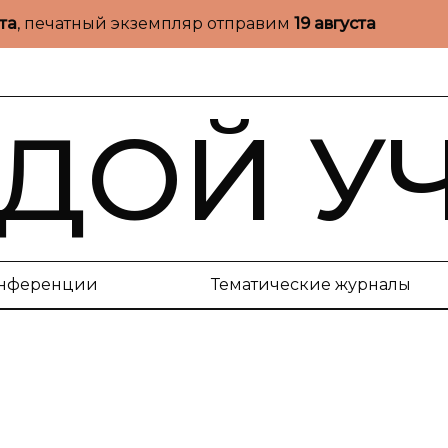
ста
, печатный экземпляр отправим
19 августа
ДОЙ У
нференции
Тематические журналы