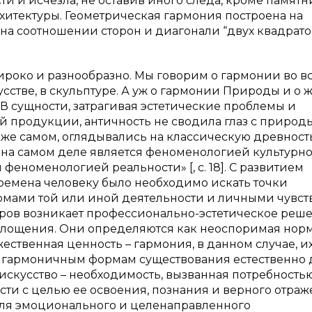
ти и исчезла, не оставив иного следа, кроме памят
рхитектуры. Геометрическая гармония построена на
.е. на соотношении сторон и диагонали “двух квадратов
око и разнообразно. Мы говорим о гармонии во вс
сстве, в скульптуре. А уж о гармонии Природы и о 
 «В сущности, затрагивая эстетические проблемы и
 продукции, античность не сводила глаз с природы,
 же самом, оглядывались на классическую древность
а на самом деле является феноменологией культурн
феноменологией реальности» [, с. 18]. С развитием
времена человеку было необходимо искать точки
ами той или иной деятельности и личными чувст
торов возникает профессионально-эстетическое реш
площения. Они определяются как неоспоримая нор
ственная ценность – гармония, в данном случае, и
к гармоничным формам существования естественно 
искусство – необходимость, вызванная потребность
ти с целью ее освоения, познания и верного отраж
для эмоционального и целенаправленного