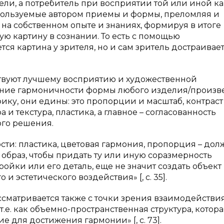
ли, а потребитель при восприятии той или иной к
пользуемые автором приемы и формы, преломляя и
 на собственном опыте и знаниях, формируя в итоге
ю картину в сознании. То есть с помощью
я картина у зрителя, но и сам зритель достраивает
твуют лучшему восприятию и художественной
ение гармоничности формы любого изделия/произв
фику, они едины: это пропорции и масштаб, контраст
а и текстура, пластика, а главное – согласованность
ого решения.
сти: пластика, цветовая гармония, пропорция – до
браз, чтобы придать ту или иную соразмерность
йки или его деталь, еще не значит создать объект
 и эстетического воздействия» [,
c
. 35].
сматривается также с точки зрения взаимодействия
т.е. как объемно-пространственная структура, котор
ие для достижения гармонии» [,
c
. 73].