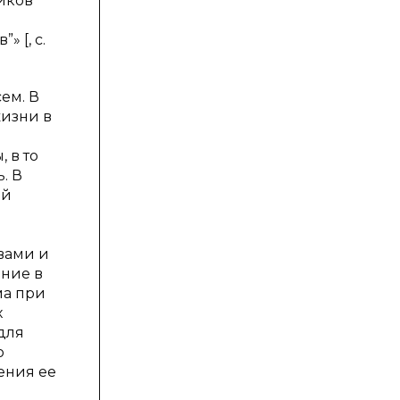
ников
”» [,
c
.
ем. В
жизни в
 в то
. В
ой
вами и
ение в
ма при
х
для
ю
ения ее