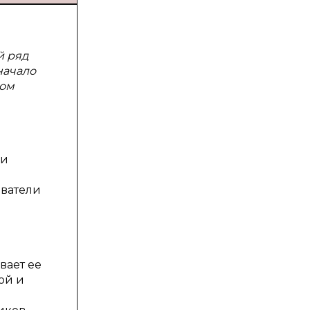
й ряд
начало
ком
ни
ователи
вает ее
ой и