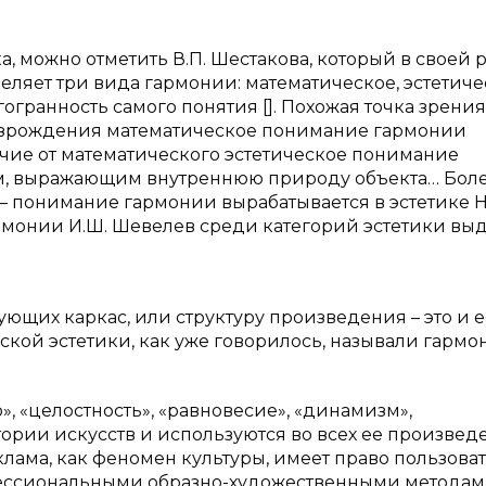
а, можно отметить В.П. Шестакова, который в своей 
еляет три вида гармонии: математическое, эстетиче
огранность самого понятия []. Похожая точка зрения
Возрождения математическое понимание гармонии
ичие от математического эстетическое понимание
ым, выражающим внутреннюю природу объекта… Бол
 – понимание гармонии вырабатывается в эстетике 
гармонии И.Ш. Шевелев среди категорий эстетики вы
ующих каркас, или структуру произведения – это и е
ской эстетики, как уже говорилось, называли гарм
», «целостность», «равновесие», «динамизм»,
ории искусств и используются во всех ее произвед
еклама, как феномен культуры, имеет право пользова
фессиональными образно-художественными методам