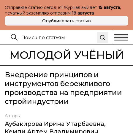
Отправьте статью сегодня! Журнал выйдет
15 августа
,
печатный экземпляр отправим
19 августа
Опубликовать статью
МОЛОДОЙ УЧЁНЫЙ
Внедрение принципов и
инструментов бережливого
производства на предприятии
стройиндустрии
Авторы
Аубакирова Ирина Утарбаевна
,
Кемпи Артем Владимирович