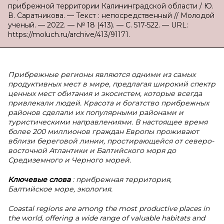
прибрежной территории Калининградской области / Ю.
В. Саратникова. — Текст : непосредственный // Молодой
ученый. — 2022. — № 18 (413). — С. 517-522. — URL:
https://moluch.ru/archive/413/91171.
Прибрежные регионы являются одними из самых
продуктивных мест в мире, предлагая широкий спектр
ценных мест обитания и экосистем, которые всегда
привлекали людей. Красота и богатство прибрежных
районов сделали их популярными районами и
туристическими направлениями. В настоящее время
более 200 миллионов граждан Европы проживают
вблизи береговой линии, простирающейся от северо-
восточной Атлантики и Балтийского моря до
Средиземного и Черного морей.
Ключевые слова
: прибрежная территория,
Балтийское море, экология.
Coastal regions are among the most productive places in
the world, offering a wide range of valuable habitats and