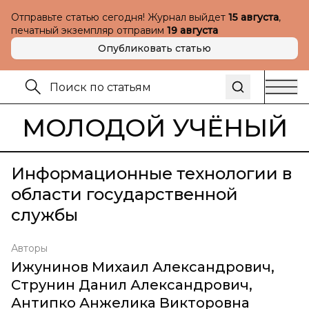
Отправьте статью сегодня! Журнал выйдет
15 августа
,
печатный экземпляр отправим
19 августа
Опубликовать статью
МОЛОДОЙ УЧЁНЫЙ
Информационные технологии в
области государственной
службы
Авторы
Ижунинов Михаил Александрович
,
Струнин Данил Александрович
,
Антипко Анжелика Викторовна