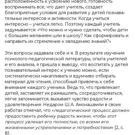
расположенность к усвоению нового, готовность
восприни­мать все, что дает учитель, создает
благоприятные условия для развития у детей познава­
тельных интересов и активности. Когда учиться
интересно – учиться легко. Поэтому каж­дый учитель
задумывается: «Что можно и нужно сделать, чтобы дети
с большим жела­нием шли в школу? Как сформировать и
направить их стремление к овладению знаний?»
Эти вопросы задавала себе и я. В результате изучения
психолого-педагогической литературы, опыта учителей
и его анализа, я пришла к выводу, что воспитать у детей
по­знавательный интерес к учению можно, если
систематически накапливать и вдумчиво от­бирать
материал для чтения, способный привлечь к себе
внимание каждого ученика. Ведь то, что привлекает
детей, заставляет их размышлять, сосредоточиваться,
легче запомина­ется, вызывает чувство радости и
удовлетворения. Недаром Ш.А. Амонашвили в своих
работах отмечал, что «
педагогический процесс должен
предоставить ребенку радость жизни, чтобы этот
процесс увлекал его полностью, со всеми его
жизненными устремле­ниями и потребностями
»
[2,
c
.
8].