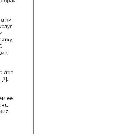
оторая
пции.
услуг
м
ятку,
С
цию
актов
7].
ем ее
ряд
ния