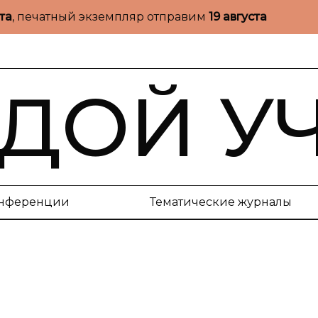
ста
, печатный экземпляр отправим
19 августа
ДОЙ У
нференции
Тематические журналы