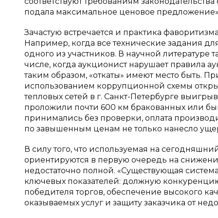
соответствуют требованиям законодательства 
подала максимальное ценовое предложение» 
Зачастую встречается и практика фаворитизма
Например, когда все технические задания дл
одного из участников. В научной литературе
числе, когда аукционист нарушает правила аук
таким образом, «откаты» имеют место быть. П
использованием коррупционной схемы откры
тепловых сетей в г. Санкт-Петербурге выиг
проложили почти 600 км бракованных или бы
принимались без проверки, оплата производи
по завышенным ценам не только нанесло ущерб
В силу того, что используемая на сегодняшни
ориентируются в первую очередь на снижени
недостаточно полной. «Существующая систем
ключевых показателей: должную конкуренци
победителя торгов, обеспечение высокого кач
оказываемых услуг и защиту заказчика от нед