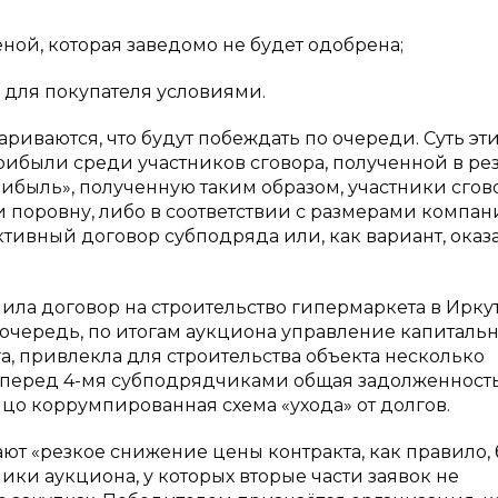
еной, которая заведомо не будет одобрена;
 для покупателя условиями.
риваются, что будут побеждать по очереди. Суть эт
были среди участников сговора, полученной в рез
ибыль», полученную таким образом, участники сгов
 поровну, либо в соответствии с размерами компан
ктивный договор субподряда или, как вариант, оказ
ла договор на строительство гипермаркета в Иркут
 очередь, по итогам аукциона управление капиталь
га, привлекла для строительства объекта несколько
 перед 4-мя субподрядчиками общая задолженност
лицо коррумпированная схема «ухода» от долгов.
ают «резкое снижение цены контракта, как правило,
ники аукциона, у которых вторые части заявок не