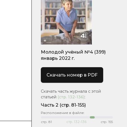
Молодой учёный №4 (399)
январь 2022 г.
Скачать номер в PDF
Скачать часть журнала с этой
статьей
(стр.
132-136
)
:
Часть 2
(стр. 81-155)
Расположение в файле:
стр.
81
стр.
132-136
стр.
155