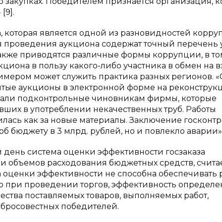
о закупках. Победителем признаётся организация, к
[9].
, которая является одной из разновидностей корру
я проведения аукциона содержат точный перечень 
 также приводятся различные формы коррупции, в то
циона в пользу какого-либо участника в обмен на вз
римером может служить практика разных регионов. «
тые аукционы в электронной форме на реконструк
рывали подконтрольные чиновникам фирмы, которые
вших в употреблении некачественных труб. Работы
лась как за новые материалы. Заключение госконтр
 бюджету в 3 млрд. рублей, но и повлекло аварии» [
й день система оценки эффективности госзаказа
и объемов расходования бюджетных средств, счита
а оценки эффективности не способна обеспечивать 
ю при проведении торгов, эффективность определе
ества поставляемых товаров, выполняемых работ,
обросовестных победителей.