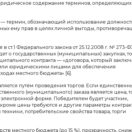
 юридическое содержание терминов, определяющих
ь») — термин, обозначающий использование должнос
ных ему прав в целях личной выгоды, противореча
ст.1 Федерального закона от 25.12.2008 г. № 273-Ф
ет о государственных (муниципальных) закупках, т
ипального контракта — «договора, который заключ
или юридическими лицами для обеспечения
одах местного бюджета» [6].
ляется путём проведения торгов. Если единственн
твенного (муниципального) заказа является цена, т
в электронной форме. Победителем будет участник,
кроме цены требуются и другие параметры контракт
техники, потребительские свойства товара, торги
тв местного бюджета (до 15 %), прозрачность, сни