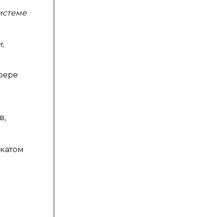
истеме
,
фере
в,
ткатом