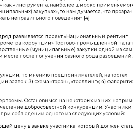
и» как «инструмента, наиболее широко применяемог
ципальных) закупках», то нам думается, что прозра
жать неправильного поведения» [4].
подряд развивается проект «Национальный рейтинг
барометра коррупции» Торгово-промышленной палат
арственные (муниципальные) закупки одной из сам
м месте после получения разного рода разрешений,
ляции, по мнению предпринимателей, на торгах
ии заявок; 3) схема «таран», «троллинг»; 4) фаворитиз
паемы. Остановимся на некоторых из них, наприм
ечатление добросовестной конкуренции. Участники
ы при соблюдении одного из следующих условий:
щей цену в заявке участника, который должен стат