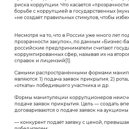
риска коррупции. Что касается «прозрачност
борьбе с коррупцией в государственных (муни
«не создаёт правильных стимулов, чтобы избе
Несмотря на то, что в России уже много лет 
прозрачности закупок», по данным «Бизнес-
российские предприниматели считают госуд
коррумпированных сфер, называя их на второ
справок и лицензий[1].
Самыми распространёнными формами манипу
являются: 1) подача заявок прикрытия; 2) ротац
«откаты» победившего участника и др.
Формы манипуляции коррупционеров неисчер
подаче заявок прикрытия. Цель — создать вп
договариваются о подаче заявок на аукцион
— конкурент подаёт заявку с ценой, превышаю
победителем;