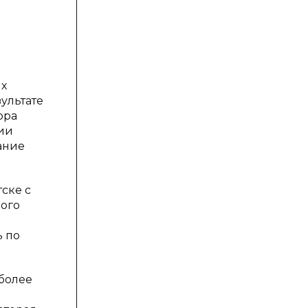
их
ультате
ора
ии
ание
ске с
ного
ь по
 более