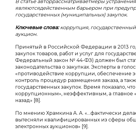
В статье авторрассматриваетмеры устранени
являютсядейственным барьером при предупр
государственных (муниципальных) закупок.
Ключевые слова:
коррупция, государственный
аукцион.
Принятый в Российской Федерации в 2013 го
закупок товаров, работ и услуг для государст
Федеральный закон № 44-ФЗ) должен был ста
законодательства о закупках. Эксперты в голо
«противодействие коррупции, обеспечение э
контроль процедур размещения заказа, а так
государственных закупок. Время показало, чт
коррупционным», неэффективным, а главное 
назад» [8].
По мнению Храмкина А. А. «…фактически дел
вытесняли квалифицированных из сферы обще
электронных аукционов» [9].