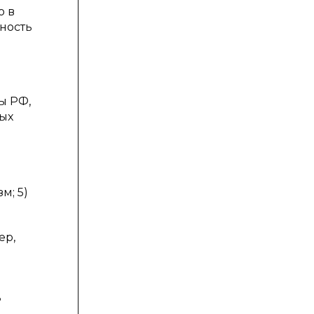
о в
чность
ы РФ,
ых
м; 5)
ер,
ь