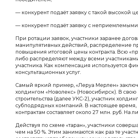
— конкурент подаёт заявку с такой высокой ц
— конкурент подаёт заявку с неприемлемыми
При ротации заявок, участники заранее догова
манипулятивных действий, распределение при
повышения итоговой цены контракта. Всю «пр
либо распределяют между всеми участниками
участника. Как компенсация используется фи
консультационных услуг.
Самый яркий пример, «Леруа Мерлен» заключи
холдингом «Новолекс» (Новосибирск). В свою
строительства (далее УКС-2), участник холдин
субподрядных компаний. В настоящее время,
контрактам составляет около 27 млн. руб. На 
Действуя по схеме «таран», участники соверш
чем на 50 %. Этим занимаются как раз те участ