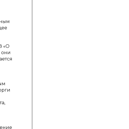
тным
щее
З «О
о они
ается
ым
орги
а,
жение