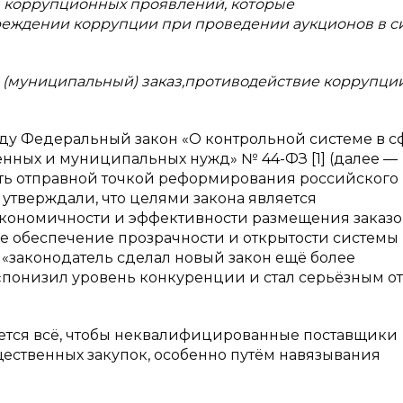
я коррупционных проявлений, которые
еждении коррупции при проведении аукционов в с
 (муниципальный) заказ,противодействие коррупции
ду Федеральный закон «О контрольной системе в с
венных и муниципальных нужд» № 44-ФЗ [1] (далее —
ть отправной точкой реформирования российского
с утверждали, что целями закона является
кономичности и эффективности размещения заказо
же обеспечение прозрачности и открытости системы
о «законодатель сделал новый закон ещё более
«понизил уровень конкуренции и стал серьёзным о
ается всё, чтобы неквалифицированные поставщики
ственных закупок, особенно путём навязывания