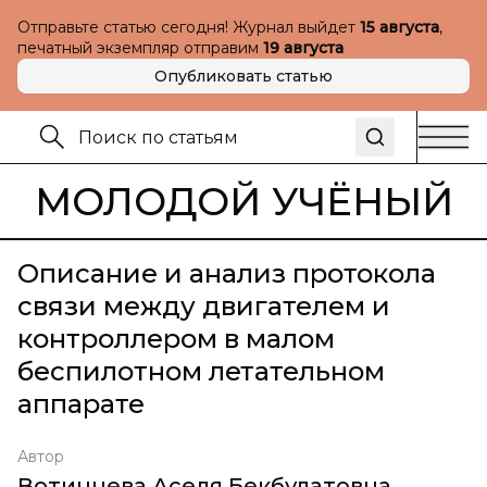
Отправьте статью сегодня! Журнал выйдет
15 августа
,
печатный экземпляр отправим
19 августа
Опубликовать статью
МОЛОДОЙ УЧЁНЫЙ
Описание и анализ протокола
связи между двигателем и
контроллером в малом
беспилотном летательном
аппарате
Автор
Вотинцева Аселя Бекбулатовна