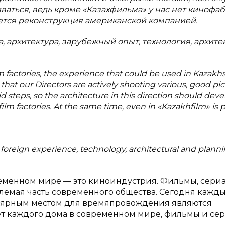
ваться, ведь кроме «Казахфильма» у нас нет кинофаб
ется реконструкция американской компанией.
 архитектура, зарубежный опыт, технология, архите
lm factories, the experience that could be used in Kazakhs
that our Directors are actively shooting various, good pic
d steps, so the architecture in this direction should deve
lm factories. At the same time, even in «Kazakhfilm» is
re, foreign experience, technology, architectural and plann
ременном мире — это киноиндустрия. Фильмы, сериа
млемая часть современного общества. Сегодня кажд
пулярным местом для времяпровождения являются
ут каждого дома в современном мире, фильмы и се