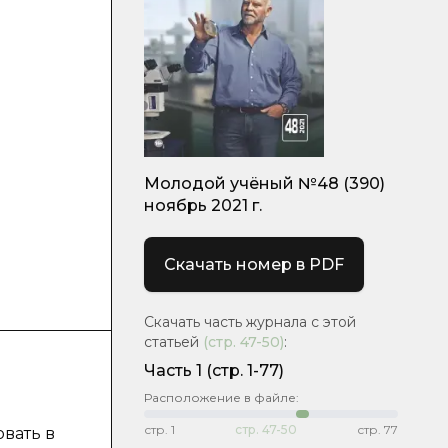
Молодой учёный №48 (390)
ноябрь 2021 г.
Скачать номер в PDF
Скачать часть журнала с этой
статьей
(стр.
47-50
)
:
Часть 1
(стр. 1-77)
Расположение в файле:
стр.
1
стр.
47-50
стр.
77
вать в