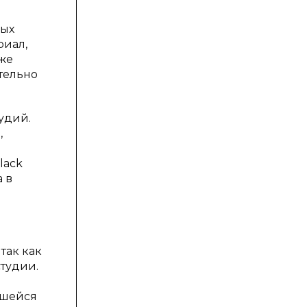
ных
риал,
же
ательно
удий.
,
lack
а в
так как
студии.
вшейся