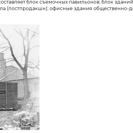
оставляет блок съемочных павильонов; блок здани
ала (постпродакшн); офисные здания общественно-