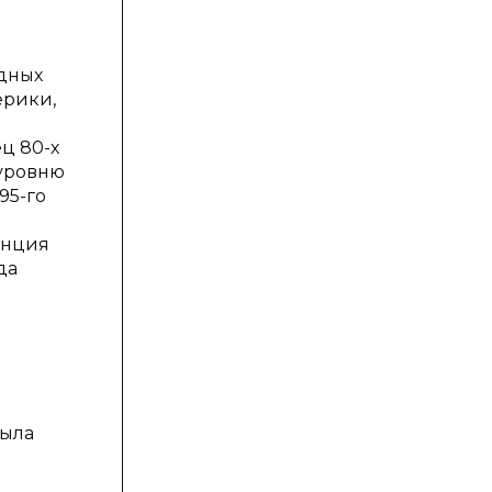
одных
ерики,
ец 80-х
 уровню
95-го
енция
да
была