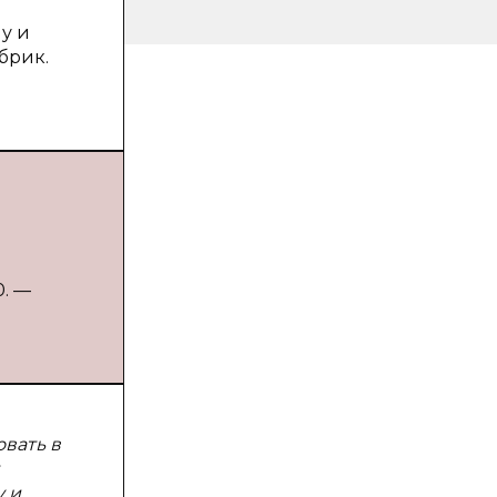
у и
брик.
0. —
вать в
 и