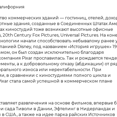
 Калифорния
тво коммерческих зданий — гостиниц, отелей, дох
отные здания, созданные в Соединенных Штатах Ам
урах киностудий тоже возникают высотные офисные
 20th Century Fox Pictures, Universal Pictures. На кон
хнологии начали способствовать небывалому ранее
нией Disney, под названием «История игрушек» 19
ом, он был создан исключительно благодаря
омпания Pixar прославилась. Так и рождается тенд
ементы, а к добровольному отказу (абдикации) от ря
рального износа или нерентабельности. При
и, в сравнении с киностудиями полного цикла и
ixar стала самой успешной в коммерческом плане
тавляет развлечения на основе фильмов, впервые 
еи сада Тиволи в Дании, Эфтелинг в Нидерландах и
в США., а также на идее парка райских Источников