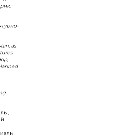
рик.
ктурно-
tan, as
tures.
lop,
 planned
ing
лы,
ый
риалы