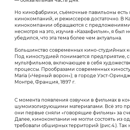
— обязательная часть дня.
Но кинофабрики, съёмочные павильоны есть не 
кинокомпаний, и режиссеров достаточно. В К
кинокомпании обращаются с предложениями в
несмотря на это, изучив «Казахфильм», я был н
убедился, что эта тема более чем актуальна.
Большинство современных кино-студийных ко
Под киностудией понимается предприятие, 
мультфильмов, включающее в себя художеств
процессы. Прообразами современных киносту
Maria («Черный ворон»); в городе Уэст-Ориндж,
Монтрё, Франция, 1897 г.
С момента появления озвучки в фильмах в кон
шумоизолирующими материалами. Всё это про
они первые сняли «говорящие фильмы» за сче
Далее, кинокомпании не могли состоять из од
требовали обширных территорий (рис.4.). Та