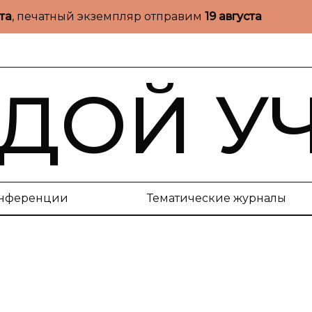
ста
, печатный экземпляр отправим
19 августа
ДОЙ У
нференции
Тематические журналы