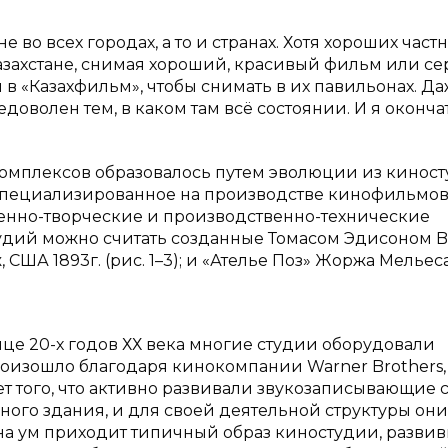
во всех городах, а то и странах. Хотя хороших част
азахстане, снимая хороший, красивый фильм или се
 «Казахфильм», чтобы снимать в их павильонах. Да
едоволен тем, в каком там всё состоянии. И я оконч
мплексов образовалось путем эволюции из киност
специализированное на производстве кинофильмов
енно-творческие и производственно-технические
дий можно считать созданные Томасом Эдисоном B
 США 1893г. (рис. 1–3); и «Ателье Поз» Жоржа Мельес
це 20-х годов ХХ века многие студии оборудовали
изошло благодаря кинокомпании Warner Brothers, 
т того, что активно развивали звукозаписывающие 
ного здания, и для своей деятельной структуры они
к на ум приходит типичный образ киностудии, разви