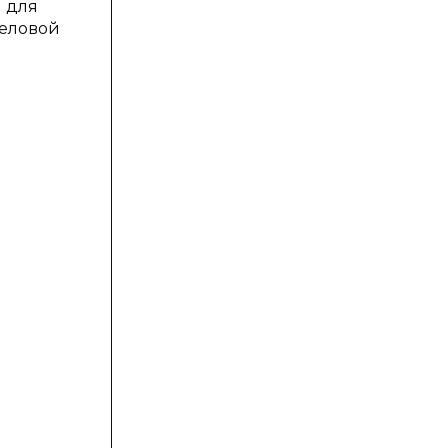
й для
деловой