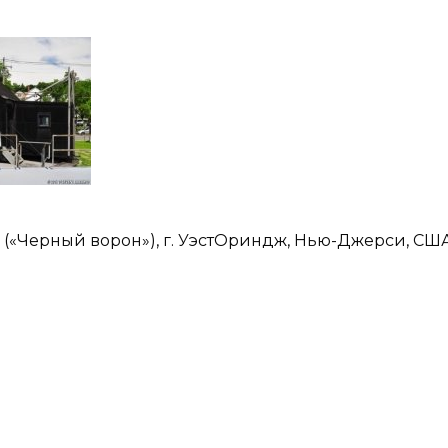
a» («Черный ворон»), г. УэстОриндж, Нью-Джерси, США