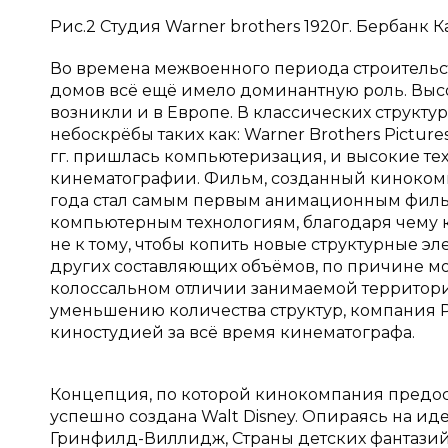
Рис.2 Студия Warner brothers 1920г. Бербанк
Во времена межвоенного периода строительс
домов всё ещё имело доминантную роль. Выс
возникли и в Европе. В классических структ
небоскрёбы таких как: Warner Brothers Pictures,
гг. пришлась компьютеризация, и высокие те
кинематографии. Фильм, созданный кинокомпа
года стал самым первым анимационным фильм
компьютерным технологиям, благодаря чему к
не к тому, чтобы копить новые структурные эл
других составляющих объёмов, по причине мо
колоссальном отличии занимаемой территори
уменьшению количества структур, компания P
киностудией за всё время кинематографа.
Концепция, по которой кинокомпания предос
успешно создана Walt Disney. Опираясь на ид
Гринфилд-Виллидж, Страны детских фантазий 