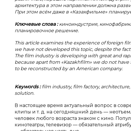
архитектура в этом направлении должна разви
При этом всём даже в «Казахфильме» планиру
Ключевые слова
:
киноиндустрия, кинофабрика,
планировочное решение.
This article examines the experience of foreign fi
we have not developed this topic, despite the fact 
The film industry is developing with great and rapi
because apart from «Kazakhfilm» we do not have fi
to be reconstructed by an American company.
Keywords
:
film industry, film factory, architectu
solution.
В настоящее время актуальный вопрос в сов
клипы и т. д. на сегодняшний день — неотъе
человек любого возраста знаком с кино. По
кинотеатры, телевизор — обязательный атриб