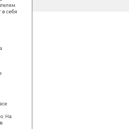
телям.
 в себя
я
е
все
о. На
в