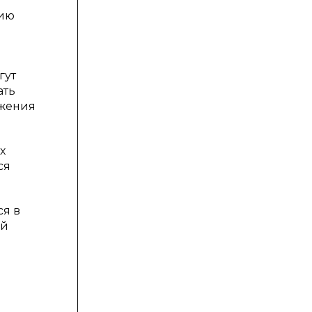
тию
гут
ать
ижения
х
ся
ся в
ой