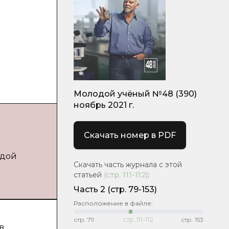
Молодой учёный №48 (390)
ноябрь 2021 г.
Скачать номер в PDF
одой
Скачать часть журнала с этой
статьей
(стр.
111-112
)
:
Часть 2
(стр. 79-153)
Расположение в файле:
стр.
79
стр.
111-112
стр.
153
в