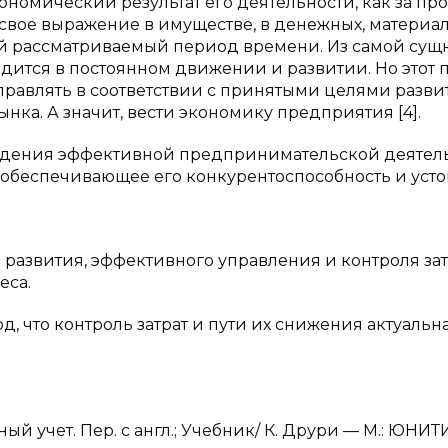
омический результат его деятельности, как за пр
свое выражение в имуществе, в денежных, материа
й рассматриваемый период времени. Из самой сущ
одится в постоянном движении и развитии. Но этот 
правлять в соответствии с принятыми целями разви
а. А значит, вести экономику предприятия [4].
ведения эффективной предпринимательской деятел
 обеспечивающее его конкурентоспособность и уст
 развития, эффективного управления и контроля за
еса.
, что контроль затрат и пути их снижения актуальн
 учет. Пер. с англ.; Учебник/ К. Друри — М.: ЮНИТ