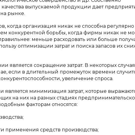
ехнологическое совершенство и др. Собственно
о качества выпускаемой продукции дает предприя
на рынке.
ов, когда организация никак не способна регулярно
ием конкурентной борьбы, когда фирмы никак не мо
 правильнее: меньше расходовать или больше получ
ользу оптимизации затрат и поиска запасов их сн
ии является сокращение затрат. В некоторых случая
чае, если в длительный промежуток времени случит
онкурентоспособности, увеличение спроса.
и является минимизация затрат, которые выражают
ющих на них на разных стадиях предпринимательск
 подобным факторам относятся:
зводства;
и применения средств производства;