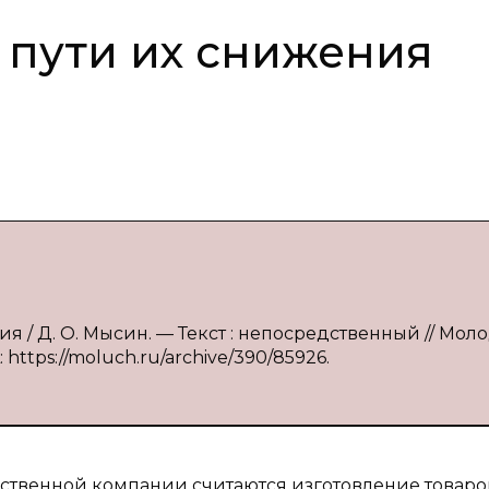
 пути их снижения
ия / Д. О. Мысин. — Текст : непосредственный // Мол
: https://moluch.ru/archive/390/85926.
твенной компании считаются изготовление товаро