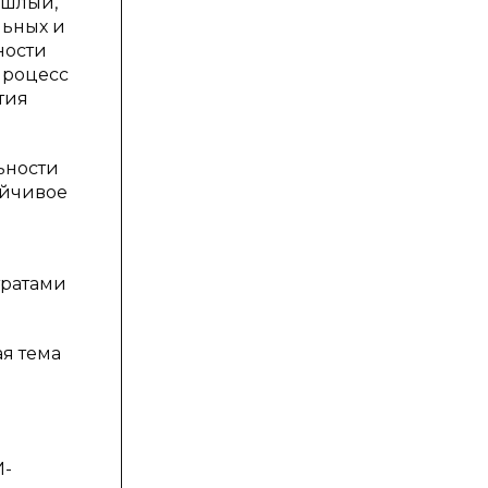
ошлый,
льных и
ности
процесс
тия
ьности
ойчивое
тратами
ая тема
И-