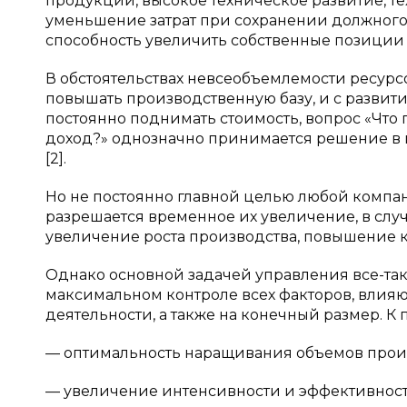
продукции, высокое техническое развитие, т
уменьшение затрат при сохранении должног
способность увеличить собственные позиции 
В обстоятельствах невсеобъемлемости ресурс
повышать производственную базу, и с развит
постоянно поднимать стоимость, вопрос «Что
доход?» однозначно принимается решение в п
[2].
Но не постоянно главной целью любой компан
разрешается временное их увеличение, в слу
увеличение роста производства, повышение к
Однако основной задачей управления все-так
максимальном контроле всех факторов, влия
деятельности, а также на конечный размер. К
— оптимальность наращивания объемов прои
— увеличение интенсивности и эффективност