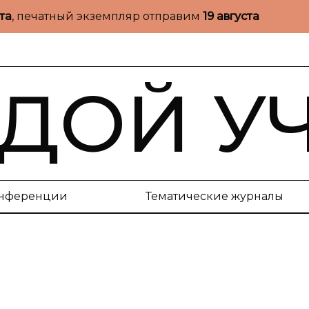
ста
, печатный экземпляр отправим
19 августа
ДОЙ У
нференции
Тематические журналы