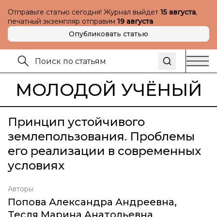
Отправьте статью сегодня! Журнал выйдет
15 августа
,
печатный экземпляр отправим
19 августа
Опубликовать статью
МОЛОДОЙ УЧЁНЫЙ
Принцип устойчивого
землепользования. Проблемы
его реализации в современных
условиях
Авторы
Попова Александра Андреевна
,
Тесля Марина Анатольевна