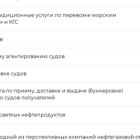
едиционные услуги по перевозке морским
и и КГС
в
му агентированию судов
овке судов
а по приему, доставке и выдаче (бункеровке)
о судов получателей
светлых нефтепродуктов
одной из перспективных компаний нефтегазовой о