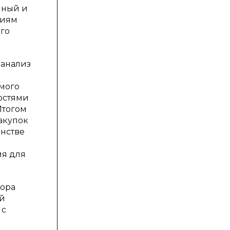
нный и
риям
его
 анализ
мого
остями
Итогом
акупок
инстве
ия для
бора
ый
 с