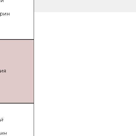
ой
арин
ния
ой
рин