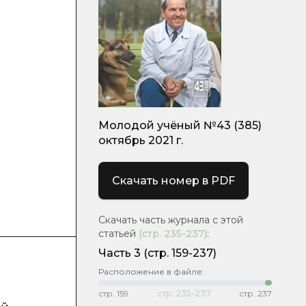
Молодой учёный №43 (385)
октябрь 2021 г.
Скачать номер в PDF
Скачать часть журнала с этой
статьей
(стр.
235-237
)
:
Часть 3
(стр. 159-237)
Расположение в файле:
стр.
159
стр.
235-237
стр.
237