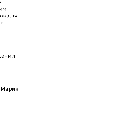
я
рим
ов для
по
дении
ь Марин