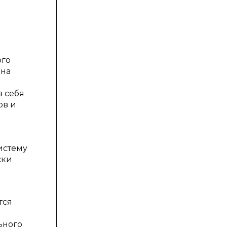
ого
 на
в себя
ов и
истему
ски
тся
ьного