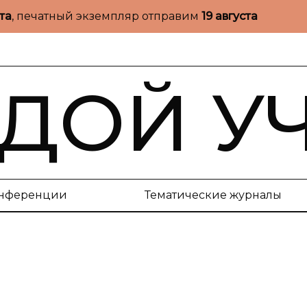
ста
, печатный экземпляр отправим
19 августа
ДОЙ У
нференции
Тематические журналы