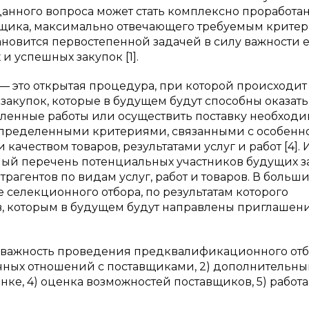
анного вопроса может стать комплексно проработа
вщика, максимально отвечающего требуемым крите
новится первостепенной задачей в силу важности 
 успешных закупок [1].
 это открытая процедура, при которой происходит
закупок, которые в будущем будут способны оказать
ленные работы или осуществить поставку необходи
 определенными критериями, связанными с особенн
качеством товаров, результатами услуг и работ [4]. 
ый перечень потенциальных участников будущих з
агентов по видам услуг, работ и товаров. В больш
селекционного отбора, по результатам которого
в, которым в будущем будут направлены приглашен
я важность проведения предквалификационного от
чных отношений с поставщиками, 2) дополнительн
ке, 4) оценка возможностей поставщиков, 5) работа