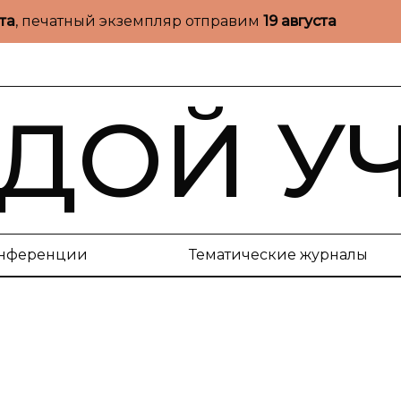
ста
, печатный экземпляр отправим
19 августа
ДОЙ У
нференции
Тематические журналы