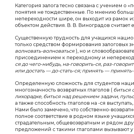
Категория залога тесно связана с учением о «
понятия не тождественные. По мнению больши
непереходности шире, он выходит из рамок 
объектом действия. В. В. Виноградов считает 
Существенную трудность для учащихся национа
только средством формирования залоговых зн
волновать-волноваться
), но и словообразов
присоединением к переходному и непереходн
ся до чего-нибудь, на-говорить-ся, раз-говорить-
или достать — до-стать-ся; принять — принять
Определенную сложность для студентов нацио
многозначность возвратных глаголов (
биться 
лихорадке, биться над решением задачи, пульс
а также способность глаголов на -ся выступать,
Нами было замечено, что собственно-возврат
полное соответствие в родном языке учащихся,
страдательным, общевозвратным и рядом друг
предложений с такими глаголами вызывают у 