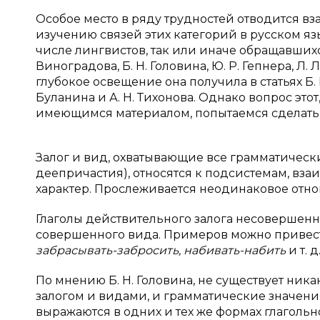
Особое место в ряду трудностей отводится вз
изучению связей этих категорий в русском яз
числе лингвистов, так или иначе обращавшихся
Виноградова, Б. Н. Головина, Ю. Р. Гепнера, Л.
глубокое освещение она получила в статьях Б. 
Буланина и А. Н. Тихонова. Однако вопрос это
имеющимся материалом, попытаемся сделать
Залог и вид, охватывающие все грамматическ
деепричастия), относятся к подсистемам, вз
характер. Прослеживается неодинаковое отно
Глаголы действительного залога несовершенн
совершенного вида. Примеров можно привес
забрасывать-забросить, набивать-набить
и т. д
По мнению Б. Н. Головина, не существует ни
залогом и видами, и грамматические значени
выражаются в одних и тех же формах глагольног