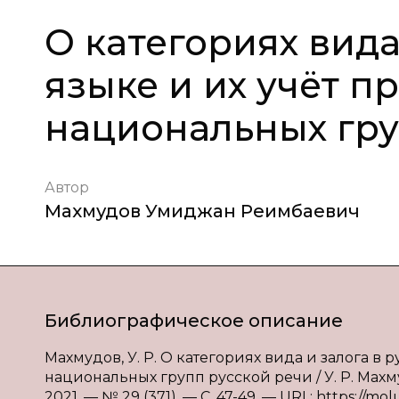
О категориях вида
языке и их учёт п
национальных гру
Автор
Махмудов Умиджан Реимбаевич
Библиографическое описание
Махмудов, У. Р. О категориях вида и залога в 
национальных групп русской речи / У. Р. Махм
2021. — № 29 (371). — С. 47-49. — URL: https://mol