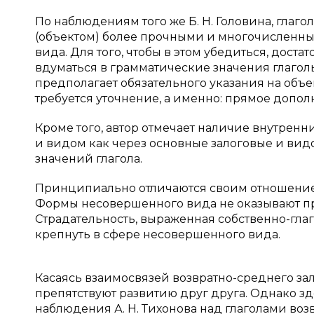
По наблюдениям того же Б. Н. Головина, гла
(объектом) более прочными и многочисленны
вида. Для того, чтобы в этом убедиться, дост
вдуматься в грамматические значения глаголь
предполагает обязательного указания на объек
требуется уточнение, а именно: прямое дополн
Кроме того, автор отмечает наличие внутрен
и видом как через основные залоговые и вид
значений глагола.
Принципиально отличаются своим отношением
Формы несовершенного вида не оказывают пр
Страдательность, выраженная собственно-гла
крепнуть в сфере несовершенного вида.
Касаясь взаимосвязей возвратно-среднего зало
препятствуют развитию друг друга. Однако з
наблюдения А. Н. Тихонова над глаголами возв