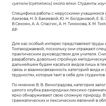
суетили
(суетились) около елки. Студенты
изу
Специфика работы с нерусскими учащимися н
Азизова, Н. З. Бакеевой, Ю. Н. Богдановой, Е. Б
В.Секоян, А. А. Спасгис, А. Н. Тихонова, Х. М.
др.
Для нас особый интерес представляют труды А. А
Тохтаходжаевой, поскольку они отражают спе
практическим руководством для учителя. Счи
разработать довольно стройную методическую
дальнейшем будем касаться видов лишь в тех
связь и взаимосвязанность категорий вида и 
трудностях, которые таит в себе для студенто
По мнению В. В. Виноградова, категория зало
целого клубка разнородных лексико-граммати
ярко обнаруживают свою сложную природу. В 
грамматических и лексических явлений в област