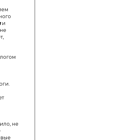
ием
ного
л
и
 не
т,
алогом
оги.
.
ет
ило, не
е
овые