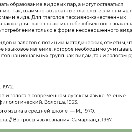
ать образование видовых пар, а могут оставаться
ю. Так, взаимно-возвратные глаголы, если они яв
мами вида. Для глаголов пассивно-качественных
, а также для глаголов активно-безобъектного значен
 употребление только в форме несовершенного вида [4
ов и залогов с позиций методических, отметим, ч
е языковое явление, которое необходимо учитывать
тов национальных групп как видам, так и залогам р
 1972.
ов и залога в современном русском языке. Ученые
филологический. Вологда, 1953.
го языка в средней школе. — М., 1970.
ола. // Вопросы языкознания. Самарканд, 1967.