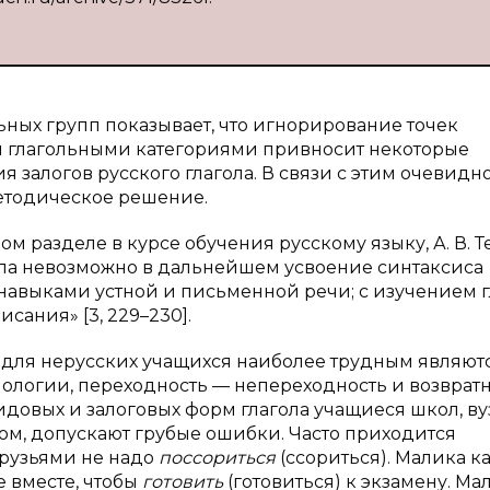
ьных групп показывает, что игнорирование точек
и глагольными категориями привносит некоторые
залогов русского глагола. В связи с этим очевидно
методическое решение.
ом разделе в курсе обучения русскому языку, А. В. Т
гола невозможно в дальнейшем усвоение синтаксиса
навыками устной и письменной речи; с изучением г
сания» [3, 229–230].
ти, для нерусских учащихся наиболее трудным являют
ологии, переходность — непереходность и возвратн
идовых и залоговых форм глагола учащиеся школ, ву
ом, допускают грубые ошибки. Часто приходится
друзьями не надо
поссориться
(ссориться). Малика 
е вместе, чтобы
готовить
(готовиться) к экзамену. М