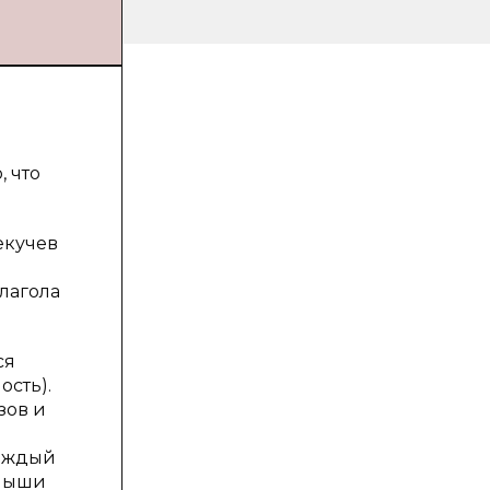
, что
екучев
лагола
ся
ость).
зов и
каждый
алыши