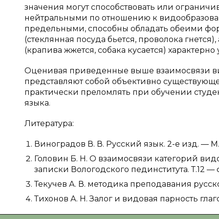
значения могут способствовать или ограничив
нейтральными по отношению к видообразовани
предельными, способны обладать обеими фор
(стеклянная посуда бьется, проволока гнется)
(крапива жжется, собака кусается) характерно
Оценивая приведенные выше взаимосвязи вид
представляют собой объективно существующе
практически преломлять при обучении студен
языка.
Литература:
Виноградов В. В. Русский язык. 2-е изд. — М.,
Головин Б. Н. О взаимосвязи категорий вид
записки Вологодского пединститута. Т.12 — 
Текучев А. В. методика преподавания русско
Тихонов А. Н. Залог и видовая парность глаг