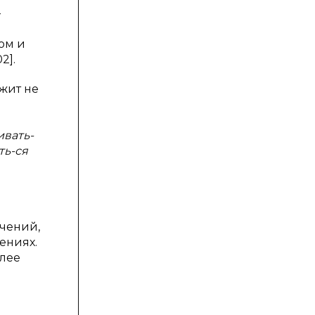
—
ом и
2].
жит не
ивать-
ть-ся
ачений,
чениях.
олее