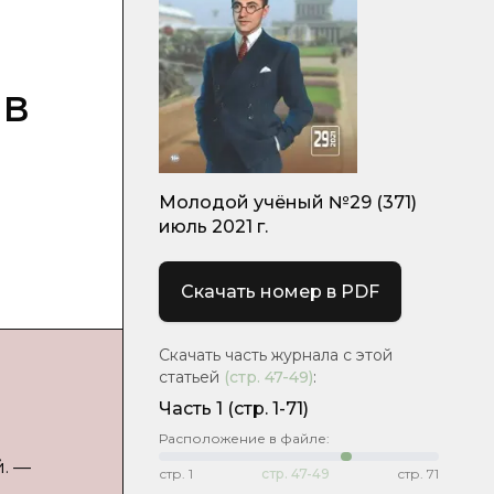
ов
Молодой учёный №29 (371)
июль 2021 г.
Скачать номер в PDF
Скачать часть журнала с этой
статьей
(стр.
47-49
)
:
Часть 1
(стр. 1-71)
Расположение в файле:
й. —
стр.
1
стр.
47-49
стр.
71