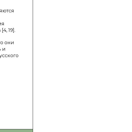
ляются
ия
, 19].
то они
 и
усского