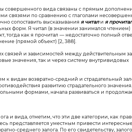
голы совершенного вида связаны с прямым дополнен
ми связями по сравнению с глаголами несовершен
аточно сопоставить высказывания
я
читал
и
я прочита
ных форм. Я читал (в значении занимался чтением)
т, тогда как я прочитал — недостаточно полный отве
ение (прямой объект) [2, 388].
них связей и зависимостей между действительным з
овые значения, так и через систему внутривидовых
 к видам возвратно-средний и страдательный зал
отиводействия развитию страдательного значения
гольными формами, начала развиваться и продолжа
га и вида, отметим, что эти две категории, как прав
десь представляется уместным привести интересны
ратно-среднего залога. По его свидетельству, залог