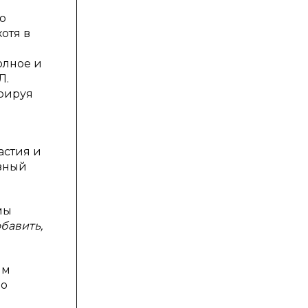
о
отя в
полное и
Л.
ерируя
астия и
азный
мы
бавить,
ым
но