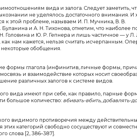
аимоотношениям вида и залога. Следует заметить, чт
ыкознании не уделялось достаточного внимания. И х
 к этой проблеме, называем И. П. Мучника, В. В.
 Л. Буланина и А. Н. Тихонова, отметим, что наиболее 
Н. Головина и Ю. Р. Гепнера и лишь частичное — у Л. 
т, как нам кажется, нельзя считать исчерпанным. Оп
 некоторые обобщения.
ие формы глагола (инфинитив, личные формы, прич
аимосвязь и взаимодействие которых носит своеобр
шение различных залогов к системе видов.
ого вида имеют при себе, как правило, парные фор
ти большое количество:
вбивать-вбить, добавлять-до
.
какого видимого противоречия между действительн
я этих категорий свободно сосуществуют и совмест
о слова [2, 386–387].