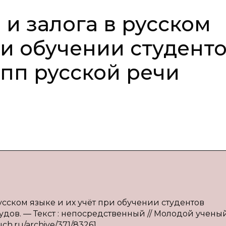
 и залога в русском
ри обучении студент
пп русской речи
русском языке и их учёт при обучении студентов
удов. — Текст : непосредственный // Молодой учены
uch.ru/archive/371/83261.