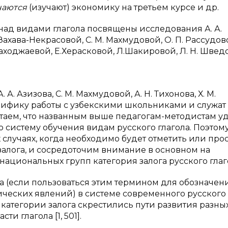
чаются
(изучают) экономику на третьем курсе и др.
ад видами глагола посвящены исследования А. А.
. Захава-Некрасовой, С. М. Махмудовой, О. П. Рассудов
 Тохтаходжаевой, Е.Херасковой, Л.Шакировой, Л. Н. Шве
. Азизова, С. М. Махмудовой, А. Н. Тихонова, Х. М.
цифику работы с узбекскими школьниками и служат
таем, что названным выше педагогам-методистам у
 систему обучения видам русского глагола. Поэтому
 случаях, когда необходимо будет отметить или про
залога, и сосредоточим внимание в основном на
в национальных групп категория залога русского глаг
га (если пользоваться этим термином для обозначен
ческих явлений) в системе современного русского
категории залога скрестились пути развития разны
и глагола [1, 501].