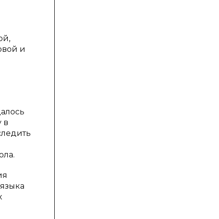
ой,
довой и
далось
 в
следить
ола.
ия
 языка
х