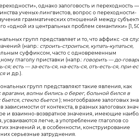
переходности», однако залоговость и переходность 
нства ученых-лингвистов, вопрос о переходности-
изучения грамматических отношений между субъект
его «одной из центральных проблем семантики» [1, 50
льных групп представляет и то, что аффикс -ся слу
ачений (напр.:
строить-строиться, купать-купаться,
ательным суффиксом, часто с одновременным
ому глаголу приставки (напр.:
говорить — до-говар
ся; есть — за-есть-ся, на-есть-ся, отъ-есть-ся, при-ес
-ся
и
др.).
нальных групп представляют такие явления, как
с врагами, волны бились о берег, больной бился в
 бьется, стекло бьется
); многообразие залоговых зн
 в зависимости от контекста, в разных залоговых зна
ное и взаимно-возвратное значения, имеющие наиб
 усваиваются легче, а употребление глаголов со
их значений и, в особенности, конструирование
них серьезные затруднения.