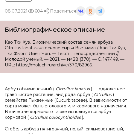
08.07.2021
604
Поделиться
Библиографическое описание
Као Тхи Хуэ. Биохимический состав семян арбуза
Citrullus lanatus на основе сырья Вьетнама / Као Тхи Хуэ,
Тхи Фыонг Лйен Чан. — Текст : непосредственный //
Молодой ученый. — 2021. — № 28 (370). — С. 147-149. —
URL: https://moluch.ru/archive/370/82966.
Арбуз обыкновенный (
Citrullus lanatus
) — однолетнее
травянистое растение, вид рода Арбуз (
Citrullus
)
семейства Тыквенные (Cucurbitaceae). В зависимости от
сорта может быть столового или кормового назначения.
В качестве кормового также используется арбуз
кормовой (
Citrullus colocynthoides
).
Стебель арбуза пятигранный, полый, сильноветвистый,