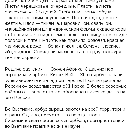
достигает 2–5 м длины, с разветвленными усиками.
Листья черешковые, очередные. Пластина листа
рассечена на 3–5 долей. Стебель и листья арбуза
покрыты жестким опушением. Цветки однодомные
желтые. Плод — тыквина, шаровидной, овальной,
уплощённой или цилиндрической формы; окраска коры
от белой и жёлтой до тёмно-зелёной с рисунком в виде
полосок и пятен; мякоть, как правило, розовая, красная,
малиновая, реже — белая и жёлтая. Семена плоские,
яйцевидные. Семядоли заключены в твердую кожуру
темной окраски.
Родина растения — Южная Африка. С давних пор
выращивали арбуз в Китае. В XI — XII вв. арбуз начали
культивировать в Западной Европе. В южных районах
России он возделывается с XIII века. В более северные
районы он попал от татар, обосновавшихся когда-то на
юге России.
Во Вьетнаме, арбуз выращиваются на всей территории
страны. Однако, несмотря на свою ценность,
биохимический состав семян арбуза, произрастающей
во Вьетнаме практически не изучен.