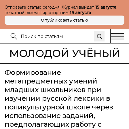
Отправьте статью сегодня! Журнал выйдет
15 августа
,
печатный экземпляр отправим
19 августа
Опубликовать статью
МОЛОДОЙ УЧЁНЫЙ
Формирование
метапредметных умений
младших школьников при
изучении русской лексики в
поликультурной школе через
использование заданий,
предполагающих работу с