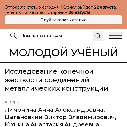
Отправьте статью сегодня! Журнал выйдет
22 августа
,
печатный экземпляр отправим
26 августа
Опубликовать статью
МОЛОДОЙ УЧЁНЫЙ
Исследование конечной
жесткости соединений
металлических конструкций
Авторы
Лимонина Анна Александровна
,
Цыгановкин Виктор Владимирович
,
Юхнина Анастасия Андреевна