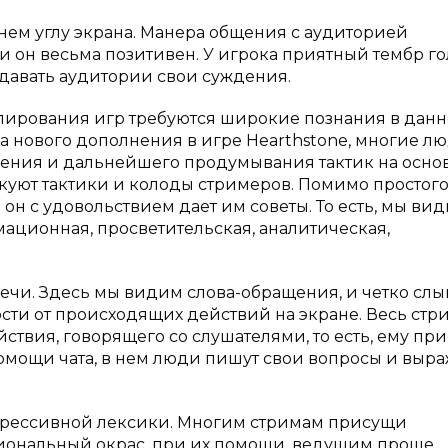
нем углу экрана. Манера общения с аудиторией
 он весьма позитивен. У игрока приятный тембр го
давать аудитории свои суждения.
слирования игр требуются широкие познания в дан
а нового дополнения в игре Hearthstone, многие л
ения и дальнейшего продумывания тактик на осно
куют тактики и колоды стримеров. Помимо простог
он с удовольствием дает им советы. То есть, мы ви
ационная, просветительская, аналитическая,
ечи. Здесь мы видим слова-обращения, и четко сл
сти от происходящих действий на экране. Весь стр
твия, говорящего со слушателями, то есть, ему пр
омощи чата, в нем люди пишут свои вопросы и выр
прессивной лексики. Многим стримам присущи
циональный окрас, при их помощи, ведущим проще