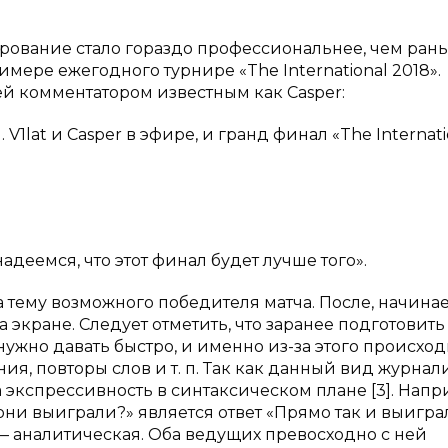
рование стало гораздо профессиональнее, чем рань
ре ежегодного турнире «The International 2018».
ей комментатором известным как Casper:
V1lat и Casper в эфире, и гранд финал «The Internati
надеемся, что этот финал будет лучше того».
 тему возможного победителя матча. После, начина
кране. Следует отметить, что заранее подготовить 
жно давать быстро, и именно из-за этого происход
я, повторы слов и т. п. Так как данный вид журнал
 экспрессивность в синтаксическом плане [3]. Напр
ни выиграли?» является ответ «Прямо так и выиграл
аналитическая. Оба ведущих превосходно с ней