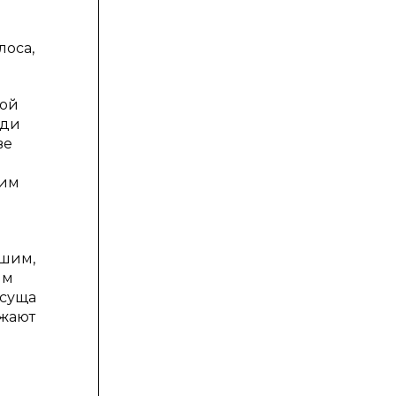
лоса,
ной
юди
ве
о
дим
ышим,
им
исуща
ажают