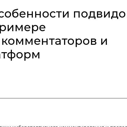
собенности подвидо
примере
 комментаторов и
атформ