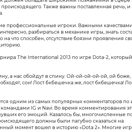
ек должен обладать широкими познаниями в сфере 
ь происходящего. Также важны поставленная речь, и
в.
шие профессиональные игроки. Важными качествам
интересно, разбираться в механике игры, знать сост
о на что способен, отсутствие боязни проявления св
диторию.
ира The International 2013 по игре Dota-2, которы
ну, а нас обойдут в спину. Ой-ой-ой-ой-ой, ой боже,
, обходят, сон! Лост бкбешечка же, лост бкбешечка! Ло
яется одним из самых популярных комментаторов по 
 командами IG и Navi. Во время комментирования эт
стнувших его эмоций. Казалось бы, многочисленные п
оисходящего должны были пагубно сказаться на
ный момент вошел в историю «Dota 2». Многие игр