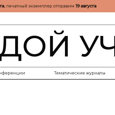
ста
, печатный экземпляр отправим
19 августа
ДОЙ У
нференции
Тематические журналы