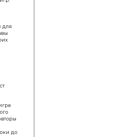
игр.
и для
авы
оих
й
ст
игре
ого
овторы
оки до