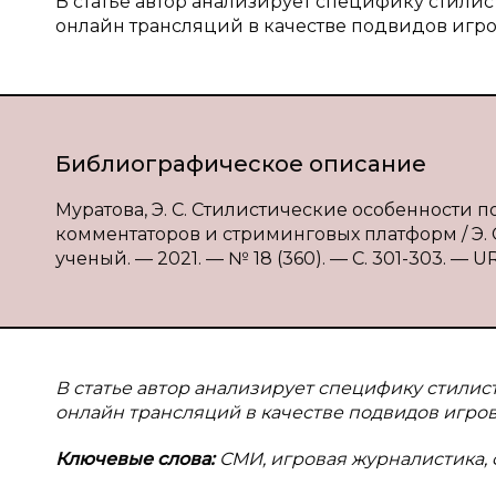
В статье автор анализирует специфику стил
онлайн трансляций в качестве подвидов игр
Библиографическое описание
Муратова, Э. С. Стилистические особенности
комментаторов и стриминговых платформ / Э. С
ученый. — 2021. — № 18 (360). — С. 301-303. — UR
В статье автор анализирует специфику стили
онлайн трансляций в качестве подвидов игро
Ключевые слова:
СМИ, игровая журналистика, 