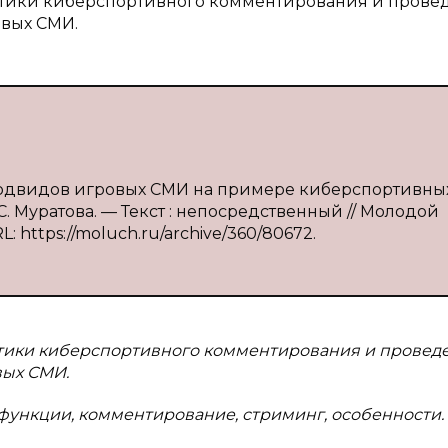
истики киберспортивного комментирования и прове
овых СМИ.
 подвидов игровых СМИ на примере киберспортивны
. Муратова. — Текст : непосредственный // Молодой
L: https://moluch.ru/archive/360/80672.
стики киберспортивного комментирования и провед
вых СМИ.
функции, комментирование, стриминг, особенности.