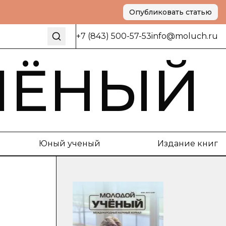
Опубликовать статью
+7 (843) 500-57-53
info@moluch.ru
ЧЁНЫЙ
Юный ученый
Издание книг