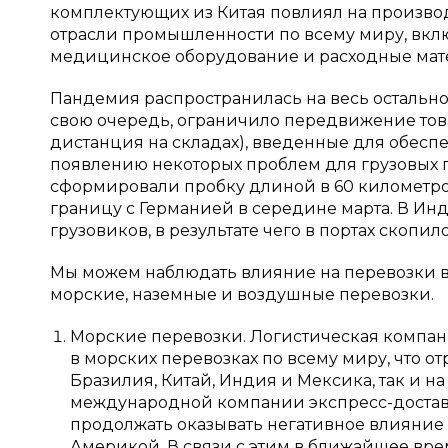
комплектующих из Китая повлиял на производ
отрасли промышленности по всему миру, вклю
медицинское оборудование и расходные мате
Пандемия распространилась на весь остальной
свою очередь, ограничило передвижение тов
дистанция на складах), введенные для обесп
появлению некоторых проблем для грузовых 
сформировали пробку длиной в 60 километров
границу с Германией в середине марта. В Ин
грузовиков, в результате чего в портах скопил
Мы можем наблюдать влияние на перевозки в 
морские, наземные и воздушные перевозки.
Морские перевозки. Логистическая компания
в морских перевозках по всему миру, что от
Бразилия, Китай, Индия и Мексика, так и н
международной компании экспресс-доставк
продолжать оказывать негативное влияние
Америкой. В связи с этим в ближайшее вр