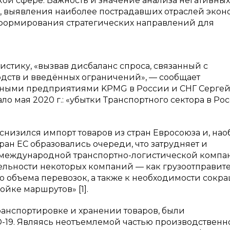
й сфере. Важность и значение анализа негативных
, выявления наиболее пострадавших отраслей эко
формирования стратегических направлений для
стику, «вызвав дисбаланс спроса, связанный с
дств и введённых ограничений», — сообщает
ртными предприятиями KPMG в России и СНГ Серге
ло мая 2020 г.: «убытки Транспортного сектора в Ро
низился импорт товаров из стран Евросоюза и, наоб
тран ЕС образовались очереди, что затрудняет и
В международной транспортно-логистической комп
тельности некоторых компаний — как грузоотправите
ю объема перевозок, а также к необходимости сокр
ойке маршрутов» [1].
ранспортировке и хранении товаров, были
-19. Являясь неотъемлемой частью производственн