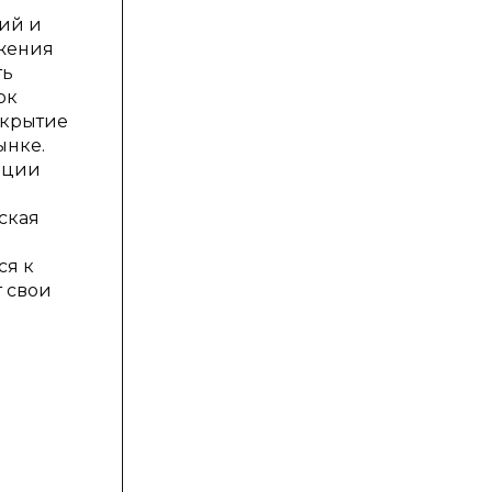
ий и
ижения
ть
ок
окрытие
ынке.
ации
ская
ся к
 свои