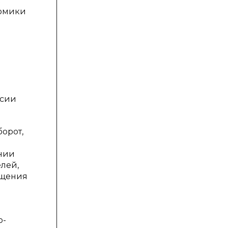
номики
й
ссии
орот,
ании
лей,
ащения
о-