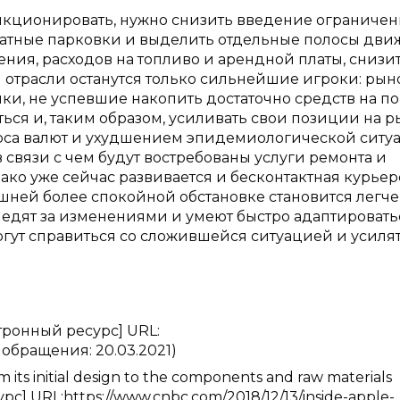
нкционировать, нужно снизить введение ограничен
латные парковки и выделить отдельные полосы дв
ения, расходов на топливо и арендной платы, снизи
й отрасли останутся только сильнейшие игроки: рын
ки, не успевшие накопить достаточно средств на п
ся и, таким образом, усиливать свои позиции на р
урса валют и ухудшением эпидемиологической ситу
в связи с чем будут востребованы услуги ремонта и
ко уже сейчас развивается и бесконтактная курьер
ешней более спокойной обстановке становится легче
ледят за изменениями и умеют быстро адаптировать
гут справиться со сложившейся ситуацией и усилят
тронный ресурс] URL:
 обращения: 20.03.2021)
 its initial design to the components and raw materials
урс] URL:https://www.cnbc.com/2018/12/13/inside-apple-