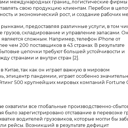
делами международных границ, логистические фирмы
ставлять свою продукцию клиентам. Перебои в цепо
ность и экономический рост, и создание рабочих ме
ынками, предоставляя различные услуги, в том чи
 грузов, складирование и управление запасами. О
 является сложным. Например, телефон iPhone от
ее чем 200 поставщиков в 43 странах. В результате
бытовые цепочки требуют большей устойчивости и
у странами и внутри стран [2].
 Китае, так как он играет важную в мировом
ь, эпицентр пандемии, играет особенно значитель
ейтинг 500 крупнейших мировых компаний Fortune G
ае охватили все глобальные производственно-сбыт
я было зарегистрировано отставание в перевозке гр
ватке водителей грузовиков, которые могли бы заб
яли рейсы. Возникший в результате дефицит