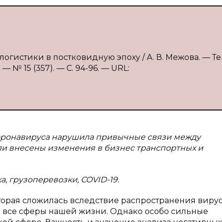
огистики в постковидную эпоху / А. В. Межова. — Тек
 № 15 (357). — С. 94-96. — URL:
 коронавируса нарушила привычные связи между
ли внесены изменения в бизнес транспортных и
, грузоперевозки, COVID-19.
торая сложилась вследствие распространения виру
о все сферы нашей жизни. Однако особо сильные