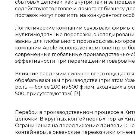
сбытовых цепочек, как внутри, так и за пре
содействуют торговле и помогают бизнесу до
поставок могут повлиять на конкурентоспособ
Логистические компании связывают фирмы с р
мультимодальные перевозки, экспедирование
важны для глобального производства, которое
компании Apple использует компоненты от бол
современные глобальные производственно-с
эффективности при перемещении товаров межд
Влияние пандемии сильнее всего ощущается в
обрабатывающем производстве (при этом Ухан
роль — более 200 из 500 фирм, входящих в р
500, присутствуют там) [3].
Перебои в производственном процессе в Кит
цепочки. В крупных контейнерных портах Кита
Ограничения на передвижение привели к нех
контейнеры, а океанские перевозчики отмен