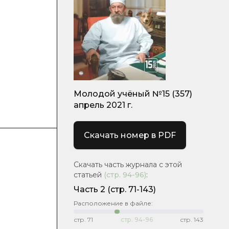
Молодой учёный №15 (357)
апрель 2021 г.
Скачать номер в PDF
Скачать часть журнала с этой
статьей
(стр.
94-96
)
:
Часть 2
(стр. 71-143)
Расположение в файле:
стр.
71
стр.
94-96
стр.
143