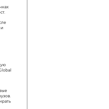
чках
ст.
сле
ни
ную
lobal
овые
узов.
ирать