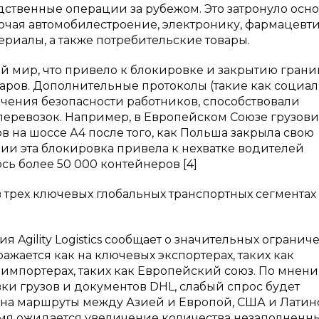
ственные операции за рубежом. Это затронуло осн
чая автомобилестроение, электронику, фармацевти
риалы, а также потребительские товары.
 мир, что привело к блокировке и закрытию границ
аров. Дополнительные протоколы (такие как социа
ечения безопасности работников, способствовали
перевозок. Например, в Европейском Союзе грузов
 на шоссе А4 после того, как Польша закрыла свою
дии эта блокировка привела к нехватке водителей
ось более 50 000 контейнеров [4]
трех ключевых глобальных транспортных сегментах
 Agility Logistics сообщает о значительных огранич
ражается как на ключевых экспортерах, таких как
а импортерах, таких как Европейский союз. По мнен
и грузов и документов DHL, слабый спрос будет
 на маршруты между Азией и Европой, США и Латин
емя ожидается увеличение количества незаполненн