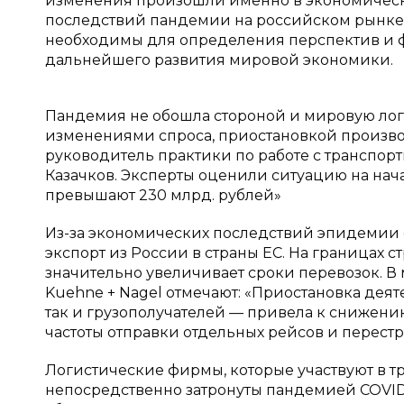
изменения произошли именно в экономическо
последствий пандемии на российском рынке
необходимы для определения перспектив и 
дальнейшего развития мировой экономики.
Пандемия не обошла стороной и мировую логи
изменениями спроса, приостановкой произво
руководитель практики по работе с транспо
Казачков. Эксперты оценили ситуацию на нача
превышают 230 млрд. рублей»
Из-за экономических последствий эпидемии с
экспорт из России в страны ЕС. На границах с
значительно увеличивает сроки перевозок. 
Kuehne + Nagel отмечают: «Приостановка дея
так и грузополучателей — привела к снижени
частоты отправки отдельных рейсов и перестр
Логистические фирмы, которые участвуют в т
непосредственно затронуты пандемией COVID