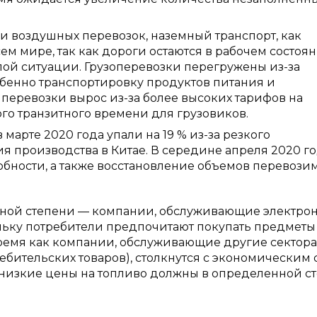
 и воздушных перевозок, наземный транспорт, как
ем мире, так как дороги остаются в рабочем состоян
лой ситуации. Грузоперевозки перегружены из-за
обенно транспортировку продуктов питания и
перевозки вырос из-за более высоких тарифов на
го транзитного времени для грузовиков.
арте 2020 года упали на 19 % из-за резкого
 производства в Китае. В середине апреля 2020 г
бности, а также восстановление объемов перевози
равной степени — компании, обслуживающие электро
ольку потребители предпочитают покупать предметы
время как компании, обслуживающие другие сектора
ебительских товаров), столкнутся с экономическим 
низкие цены на топливо должны в определенной с