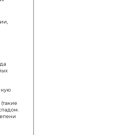
ии,
ода
мых
нную
 (такие
спадом.
тепени