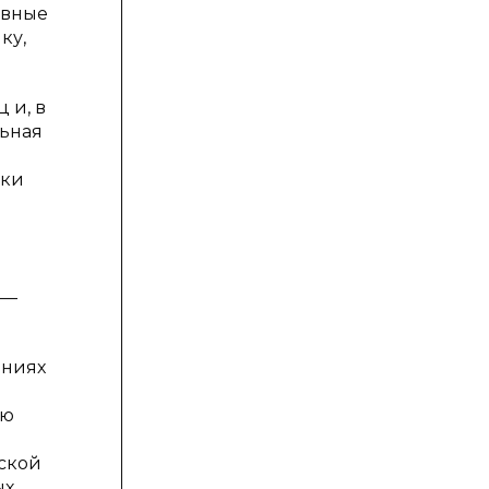
овные
ку,
 и, в
льная
ики
 —
ениях
ию
ской
ых