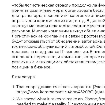
Чтобы логистическая отрасль продолжила фу
принять различные меры: организовать бесп
для транспорта, восполнить налоговые отчисл
штрафы для юридических лиц и т. д. В данно
покинут мелкие и некоторые средние участни
расходов. Многие компании начнут объединять
Логистические компании в связи с ростом к
будут отказываться от обновлений автопарка, 
технических обслуживаний автомобилей. Одна
доставка, и внедряются IT-технологии. В нын
выполнять перевозки, и компании, которые с
различным меняющимся обстоятельствам, смо
позиции в бизнесе.
Литература:
Транспорт движется сквозь карантин. [Элек
https://www.kommersant.ru/doc/4320861 (дата
We traced what it takes to make an iPhone, from
needed to make it a reality. [Электронный рес