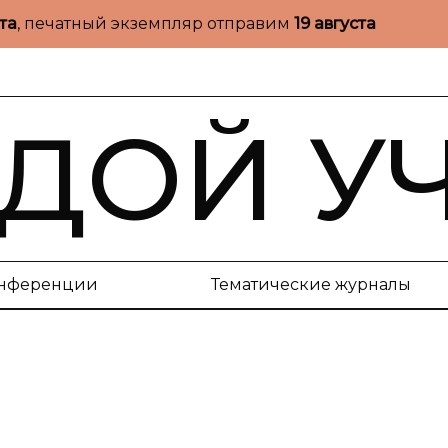
ста
, печатный экземпляр отправим
19 августа
ДОЙ У
нференции
Тематические журналы