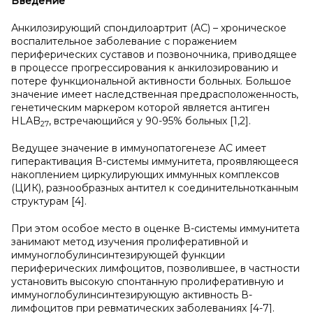
Введение
Анкилозирующий спондилоартрит (АС) – хроническое
воспалительное заболевание с поражением
периферических суставов и позвоночника, приводящее
в процессе прогрессирования к анкилозированию и
потере функциональной активности больных. Большое
значение имеет наследственная предрасположенность,
генетическим маркером которой является антиген
HLAB
, встречающийся у 90-95% больных [1,2].
27
Ведущее значение в иммунопатогенезе АС имеет
гиперактивация В-системы иммунитета, проявляющееся
накоплением циркулирующих иммунных комплексов
(ЦИК), разнообразных антител к соединительнотканным
структурам [4].
При этом особое место в оценке В-системы иммунитета
занимают метод изучения пролиферативной и
иммуноглобулинсинтезирующей функции
периферических лимфоцитов, позволившее, в частности
установить высокую спонтанную пролиферативную и
иммуноглобулинсинтезирующую активность В-
лимфоцитов при ревматических заболеваниях [4-7].