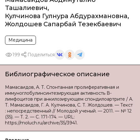
Ташалиевич
,
Кулчинова Гулнура Абдурахмановна
,
Жолдошев Сапарбай Тезекбаевич
Медицина
199
Поделиться
Библиографическое описание
Мамасаидов, А. Т. Спонтанная пролиферативная и
иммуноглобулинсинтезирующая активность В-
лимфоцитов при анкилозирующем спондилоартрите / А.
Т. Мамасаидов, Г. А. Кулчинова, С. Т. Жолдошев. — Текст
: непосредственный // Молодой ученый. — 2011. — № 12
(35). — Т. 2. — С. 171-174. — URL:
https://moluch.ru/archive/35/3941.