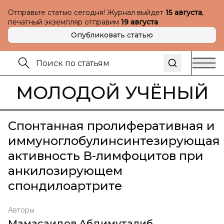
Отправьте статью сегодня! Журнал выйдет
15 августа
,
печатный экземпляр отправим
19 августа
Опубликовать статью
МОЛОДОЙ УЧЁНЫЙ
Спонтанная пролиферативная и
иммуноглобулинсинтезирующая
активность В-лимфоцитов при
анкилозирующем
спондилоартрите
Авторы
Мамасаидов Абдимуталиб