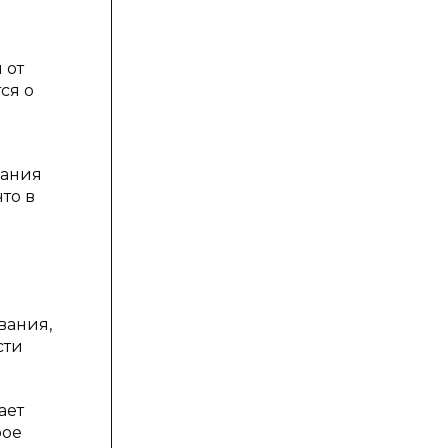
 от
ся о
вания
то в
вания,
сти
ает
рое