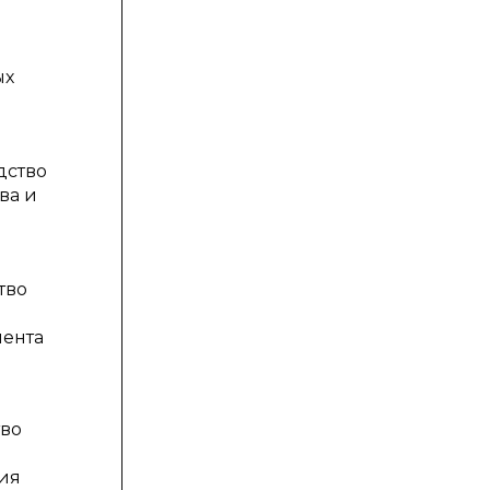
ых
дство
ва и
тво
мента
тво
ия