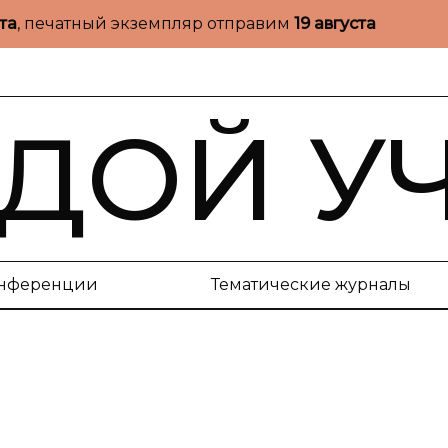
ста
, печатный экземпляр отправим
19 августа
ДОЙ У
нференции
Тематические журналы