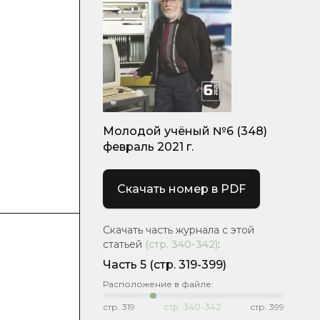
Молодой учёный №6 (348)
февраль 2021 г.
Скачать номер в PDF
Скачать часть журнала с этой
статьей
(стр.
340-342
)
:
Часть 5
(стр. 319-399)
Расположение в файле:
стр.
319
стр.
340-342
стр.
399