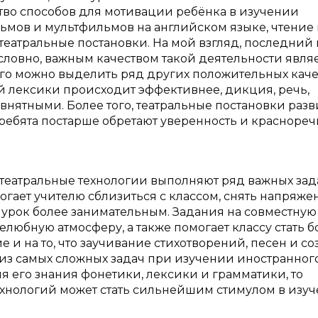
тво способов для мотивации ребёнка в изучении
ьмов и мультфильмов на английском языке, чтение 
 театральные постановки. На мой взгляд, последний
словно, важным качеством такой деятельности явля
ого можно выделить ряд других положительных каче
й лексики происходит эффективнее, дикция, речь,
 внятными. Более того, театральные постановки раз
 ребята постарше обретают уверенность и краснореч
 театральные технологии выполняют ряд важных зад
гает учителю сблизиться с классом, снять напряже
 урок более занимательным. Задания на совместную
елюбную атмосферу, а также помогает классу стать б
 и на то, что заучивание стихотворений, песен и с
из самых сложных задач при изучении иностранного
я его знания фонетики, лексики и грамматики, то
ехнологий может стать сильнейшим стимулом в изуч