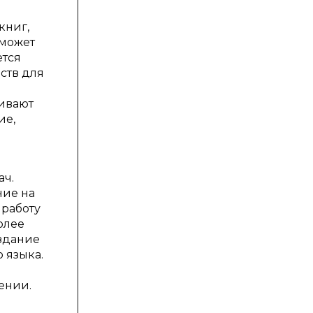
книг,
 может
ется
ств для
вивают
ие,
ач.
ние на
 работу
олее
оздание
 языка.
ении.