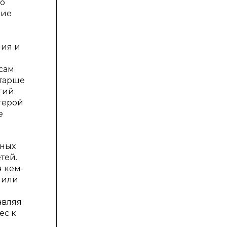
го
кие
ния и
 сам
старше
гий:
герой
е
чных
тей.
я кем-
 или
авляя
ес к