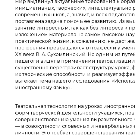
мир выдвинул актуальные требования к обра
инициативных, творческих, интеллектуально р
современных школ, а, значит, и всех педагого
поставлена задача помочь её развитию. Из вы
занятие интересным, так как без интереса к
изложением материала на самом высоком нау
практической жизни, к сожалению, не даст же
построения превращаются в прах, если у уче
XX века В. А. Сухомлинский. Но одним из пу
педагоги видят в применении театрализации
существенно перестраивает структуру урока,
их творческие способности и реализует эффе
вытекает тема нашего исследования: «Исполь
иностранному языку».
Театральная технология на уроках иностранно
форм творческой деятельности учащихся, по
совершенствованию умения выразительного чт
— в совокупности словесных и невербальных 
личности. Это требует совершенствования те