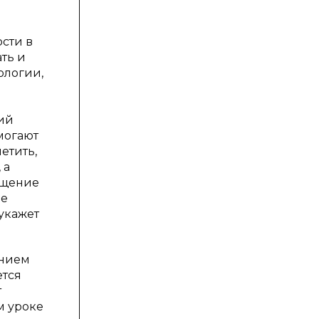
сти в
ть и
ологии,
ий
могают
етить,
 а
бщение
ые
укажет
анием
ется
т
м уроке