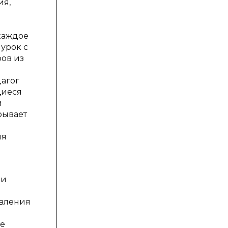
ия,
 каждое
урок с
ов из
дагог
щиеся
й
рывает
а
ия
 и
явления
се