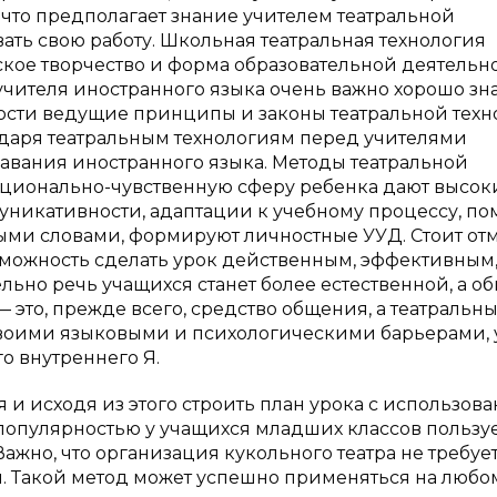
что предполагает знание учителем театральной
ать свою работу. Школьная театральная технология
ское творчество и форма образовательной деятельно
 учителя иностранного языка очень важно хорошо зна
ости ведущие принципы и законы театральной техн
одаря театральным технологиям перед учителями
авания иностранного языка. Методы театральной
оционально-чувственную сферу ребенка дают высок
муникативности, адаптации к учебному процессу, по
ми словами, формируют личностные УУД. Стоит отм
зможность сделать урок действенным, эффективным,
льно речь учащихся станет более естественной, а о
это, прежде всего, средство общения, а театральн
 своими языковыми и психологическими барьерами, 
о внутреннего Я.
 и исходя из этого строить план урока с использов
популярностью у учащихся младших классов пользу
ажно, что организация кукольного театра не требуе
. Такой метод может успешно применяться на любо