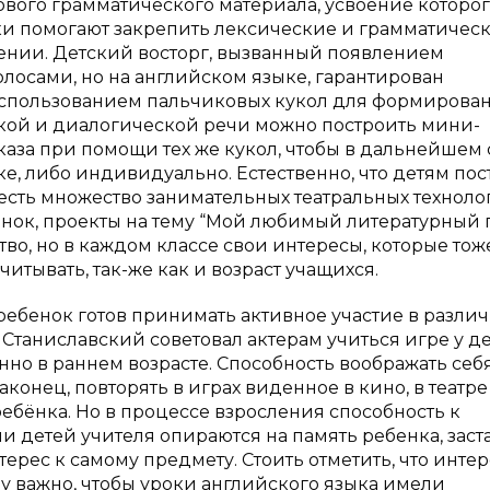
ового грамматического материала, усвоение которо
ки помогают закрепить лексические и грамматичес
ении. Детский восторг, вызванный появлением
лосами, но на английском языке, гарантирован
использованием пальчиковых кукол для формирова
кой и диалогической речи можно построить мини-
каза при помощи тех же кукол, чтобы в дальнейшем
йке, либо индивидуально. Естественно, что детям по
 есть множество занимательных театральных техноло
ок, проекты на тему “Мой любимый литературный 
ство, но в каждом классе свои интересы, которые тож
итывать, так-же как и возраст учащихся.
 ребенок готов принимать активное участие в разли
 С. Станиславский советовал актерам учиться игре у де
нно в раннем возрасте. Способность воображать себ
конец, повторять в играх виденное в кино, в театре
ребёнка. Но в процессе взросления способность к
ии детей учителя опираются на память ребенка, заст
терес к самому предмету. Стоить отметить, что интер
у важно, чтобы уроки английского языка имели