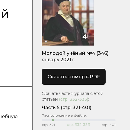
ий
Молодой учёный №4 (346)
январь 2021 г.
Скачать номер в PDF
Скачать часть журнала с этой
статьей
(стр.
332-333
)
:
Часть 5
(стр. 321-401)
Расположение в файле:
учебную
стр.
321
стр.
332-333
стр.
401