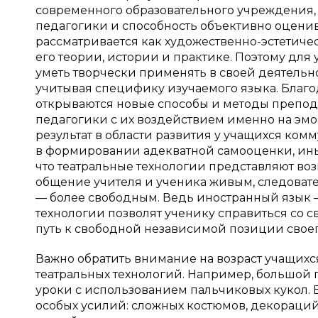
современного образовательного учреждения, 
педагогики и способность объективно оценив
рассматривается как художественно-эстетиче
его теории, истории и практике. Поэтому для
уметь творчески применять в своей деятельн
учитывая специфику изучаемого языка. Благ
открываются новые способы и методы препод
педагогики с их воздействием именно на эм
результат в области развития у учащихся ком
в формировании адекватной самооценки, ины
что театральные технологии представляют во
общение учителя и ученика живым, следовате
— более свободным. Ведь иностранный язык — 
технологии позволят ученику справиться со
путь к свободной независимой позиции своег
Важно обратить внимание на возраст учащихся
театральных технологий. Например, большой 
уроки с использованием пальчиковых кукол. В
особых усилий: сложных костюмов, декораций