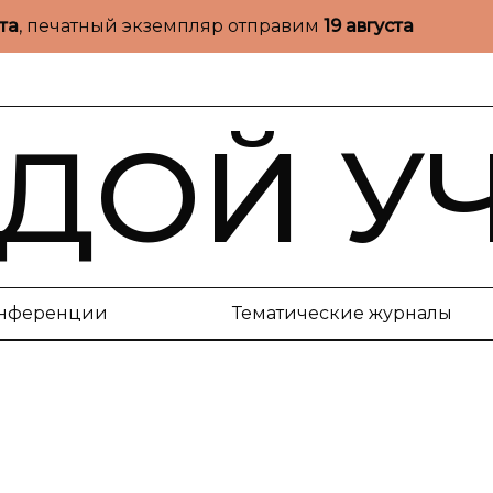
ста
, печатный экземпляр отправим
19 августа
ДОЙ У
нференции
Тематические журналы