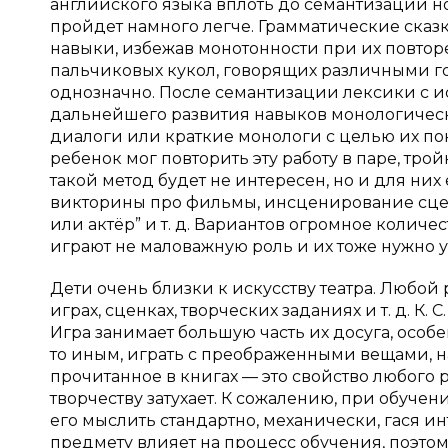
английского языка вплоть до семантизации н
пройдет намного легче. Грамматические сказ
навыки, избежав монотонности при их повтор
пальчиковых кукол, говорящих различными го
однозначно. После семантизации лексики с 
дальнейшего развития навыков монологичес
диалоги или краткие монологи с целью их по
ребенок мог повторить эту работу в паре, тро
такой метод будет не интересен, но и для них
викторины про фильмы, инсценирование сцен
или актёр” и т. д. Вариантов огромное количе
играют не маловажную роль и их тоже нужно уч
Дети очень близки к искусству театра. Любой
играх, сценках, творческих заданиях и т. д. К.
Игра занимает большую часть их досуга, особе
то иным, играть с преображенными вещами, на
прочитанное в книгах — это свойство любого 
творчеству затухает. К сожалению, при обучен
его мыслить стандартно, механически, гася ин
предмету влияет на процесс обучения, поэтом