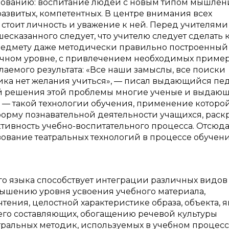
зованию: воспитание людей с новым типом мышлен
азвитых, компетентных. В центре внимания всех
в стоит личность и уважение к ней. Перед учителями
шесказанного следует, что учителю следует сделать
 предмету даже методически правильно построенный 
чном уровне, с привлечением необходимых пример
лаемого результата: «Все наши замыслы, все поиски
ника нет желания учиться», — писал выдающийся пе
тей решения этой проблемы многие ученые и выдаю
 — такой технологии обучения, применение которо
 форму познавательной деятельности учащихся, раск
ктивность учебно-воспитательного процесса. Отсюд
зование театральных технологий в процессе обучен
го языка способствует интеграции различных видов
вышению уровня усвоения учебного материала,
ения, целостной характеристике образа, объекта, 
его составляющих, обогащению речевой культуры
атральных методик, используемых в учебном процес