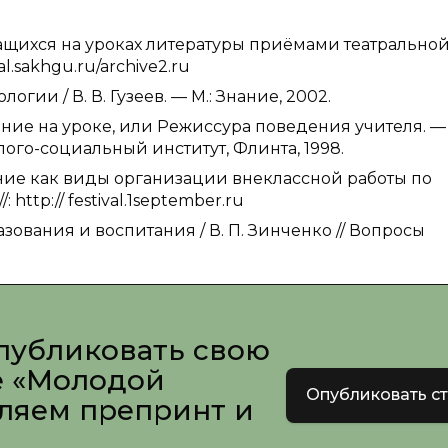
ащихся на уроках литературы приёмами театрально
al.sakhgu.ru/archive2.ru
огии / В. В. Гузеев. — М.: Знание, 2002.
бщение на уроке, или Режиссура поведения учителя. —
олого-социальный институт, Флинта, 1998.
ние как виды организации внеклассной работы по
http:// festival.1september.ru
ования и воспитания / В. П. Зинченко // Вопросы
публиковать свою
е «Молодой
Опубликовать с
вляем препринт и