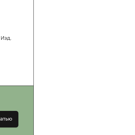
й
 Изд.
татью