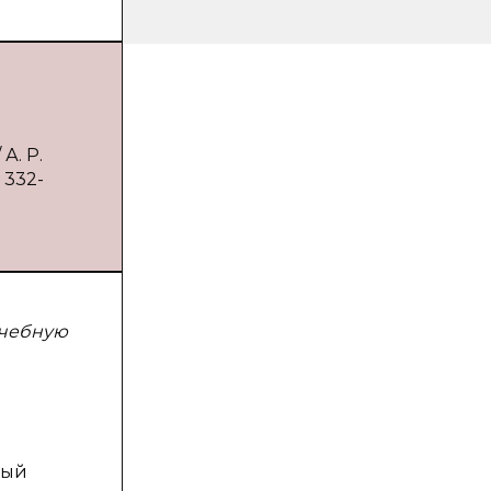
А. Р.
 332-
учебную
ный