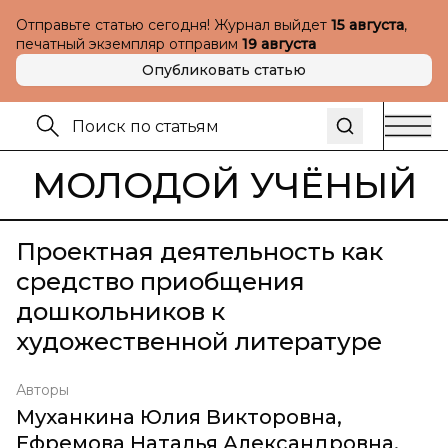
Отправьте статью сегодня! Журнал выйдет
15 августа
,
печатный экземпляр отправим
19 августа
Опубликовать статью
МОЛОДОЙ УЧЁНЫЙ
Проектная деятельность как
средство приобщения
дошкольников к
художественной литературе
Авторы
Муханкина Юлия Викторовна
,
Ефремова Наталья Александровна
,