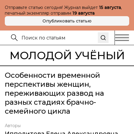
Отправьте статью сегодня! Журнал выйдет
15 августа
,
печатный экземпляр отправим
19 августа
Опубликовать статью
МОЛОДОЙ УЧЁНЫЙ
Особенности временной
перспективы женщин,
переживающих развод на
разных стадиях брачно-
семейного цикла
Авторы
Ипполитова Елена Александровна
,