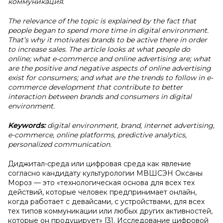
коммуникация.
The relevance of the topic is explained by the fact that
people began to spend more time in digital environment.
That’s why it motivates brands to be active there in order
to increase sales. The article looks at what people do
online; what e-commerce and online advertising are; what
are the positive and negative aspects of online advertising
exist for consumers; and what are the trends to follow in e-
commerce development that contribute to better
interaction between brands and consumers in digital
environment.
Keywords:
digital environment, brand, internet advertising,
e-commerce, online platforms, predictive analytics,
personalized communication.
Диджитал-среда или цифровая среда как явление
согласно кандидату культурологии МВШСЭН Оксаны
Мороз — это «технологическая основа для всех тех
действий, которые человек предпринимает онлайн,
когда работает с девайсами, с устройствами, для всех
тех типов коммуникации или любых других активностей,
которые он продуцирует» [3]. Исследование цифровой