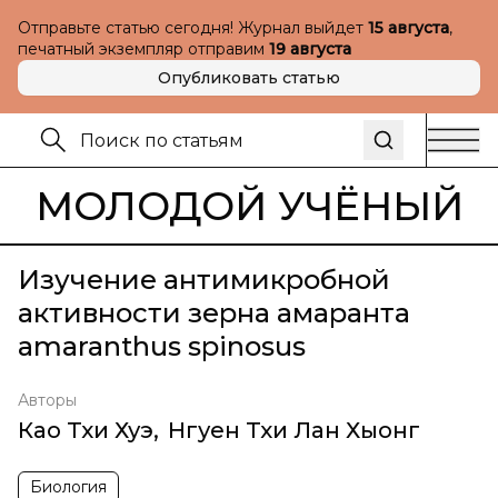
Отправьте статью сегодня! Журнал выйдет
15 августа
,
печатный экземпляр отправим
19 августа
Опубликовать статью
МОЛОДОЙ УЧЁНЫЙ
Изучение антимикробной
активности зерна амаранта
amaranthus spinosus
Авторы
Као Тхи Хуэ
,
Нгуен Тхи Лан Хыонг
Биология