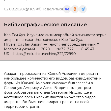
02.08.2020
169
Поделиться
Библиографическое описание
Као Тхи Хуэ. Изучение антимикробной активности зерна
амаранта amaranthus spinosus / Као Тхи Хуэ,
Нгуен Тхи Лан Хыонг. — Текст : непосредственный //
Молодой ученый. — 2020. — № 32 (322). — С. 45-47. —
URL: https://moluch.ru/archive/322/72990.
Амарант происходит из Южной Америки, где растёт
наибольшее количество его видов, разновидностей и
форм. Из Южной Америки амарант был завезён в
Северную Америку и Азию. Вторичным центром
формообразования стала Северная Индия, где в
настоящее время насчитывается множество видов
амаранта. Во Вьетнаме амарант растет на всей
территории страны.