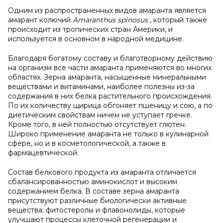
Одним из распространенных видов амаранта является
амарант колючий
Amaranthus spinosus
, который также
происходит из тропических стран Америки, и
используется в основном в народной медицине.
Благодаря богатому составу и благотворному действию
на организм все части амаранта применяются во многих
областях. Зерна амаранта, насыщенные минеральными
веществами и витаминами, наиболее полезны из-за
содержания в них белка растительного происхождения.
По их количеству щирица обгоняет пшеницу и сою, а по
диетическим свойствам ничем не уступает гречке.
Кроме того, в ней полностью отсутствует глютен.
Широко применение амаранта не только в кулинарной
сфере, но и в косметологической, а также в
фармацевтической.
Состав белкового продукта из амаранта отличается
сбалансированностью аминокислот и высоким
содержанием белка. В составе зерна амаранта
присутствуют различные биологически активные
вещества: фитостеролы и флавонолиды, которые
улучшают процессы клеточной регенерации и