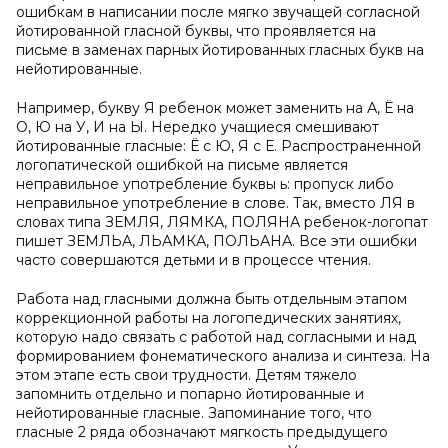
ошибкам в написании после мягко звучащей согласной
йотированной гласной буквы, что проявляется на
письме в заменах парных йотированных гласных букв на
нейотированные.
Например, букву Я ребенок может заменить на А, Ё на
О, Ю на У, И на Ы. Нередко учащиеся смешивают
йотированные гласные: Ё с Ю, Я с Е. Распространенной
логопатической ошибкой на письме является
неправильное употребление буквы ь: пропуск либо
неправильное употребление в слове. Так, вместо ЛЯ в
словах типа ЗЕМЛЯ, ЛЯМКА, ПОЛЯНА ребенок-логопат
пишет ЗЕМЛЬА, ЛЬАМКА, ПОЛЬАНА. Все эти ошибки
часто совершаются детьми и в процессе чтения.
Работа над гласными должна быть отдельным этапом
коррекционной работы на логопедических занятиях,
которую надо связать с работой над согласными и над
формированием фонематического анализа и синтеза. На
этом этапе есть свои трудности. Детям тяжело
запомнить отдельно и попарно йотированные и
нейотированные гласные. Запоминание того, что
гласные 2 ряда обозначают мягкость предыдущего