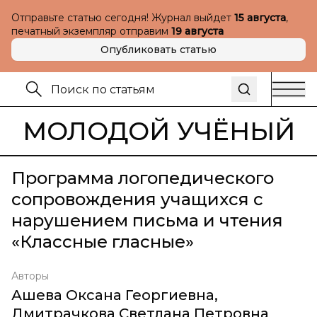
Отправьте статью сегодня! Журнал выйдет
15 августа
,
печатный экземпляр отправим
19 августа
Опубликовать статью
МОЛОДОЙ УЧЁНЫЙ
Программа логопедического
сопровождения учащихся с
нарушением письма и чтения
«Классные гласные»
Авторы
Ашева Оксана Георгиевна
,
Дмитрачкова Светлана Петровна