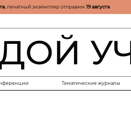
ста
, печатный экземпляр отправим
19 августа
ДОЙ У
нференции
Тематические журналы