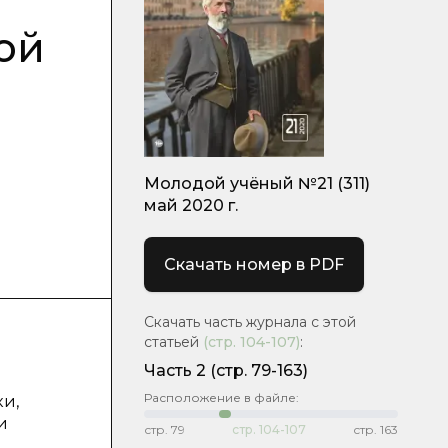
ой
Молодой учёный №21 (311)
май 2020 г.
Скачать номер в PDF
Скачать часть журнала с этой
статьей
(стр.
104-107
)
:
Часть 2
(стр. 79-163)
Расположение в файле:
и,
и
стр.
79
стр.
104-107
стр.
163