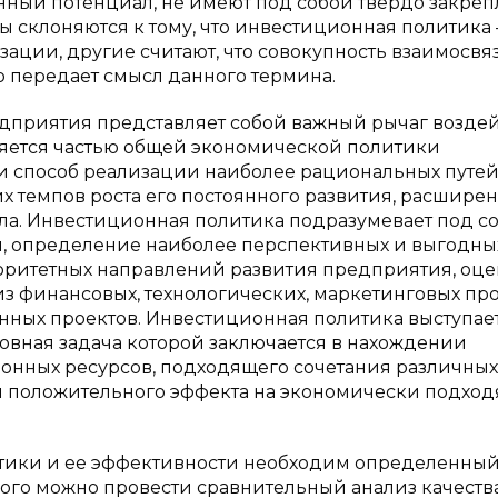
нный потенциал, не имеют под собой твердо закре
 склоняются к тому, что инвестиционная политика 
зации, другие считают, что совокупность взаимосвя
 передает смысл данного термина.
дприятия представляет собой важный рычаг возде
яется частью общей экономической политики
 и способ реализации наиболее рациональных путе
 темпов роста его постоянного развития, расшире
ла. Инвестиционная политика подразумевает под с
, определение наиболее перспективных и выгодны
иоритетных направлений развития предприятия, оце
из финансовых, технологических, маркетинговых про
ных проектов. Инвестиционная политика выступает
овная задача которой заключается в нахождении
онных ресурсов, подходящего сочетания различных
 положительного эффекта на экономически подхо
тики и ее эффективности необходим определенны
ого можно провести сравнительный анализ качеств