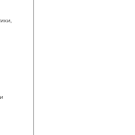
ики,
 и