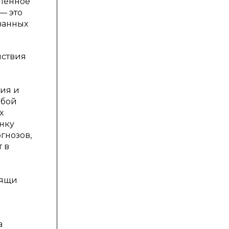
пленное
— это
занных
йствия
й
ния и
обой
х
нку
гнозов,
 в
дящи
й
а