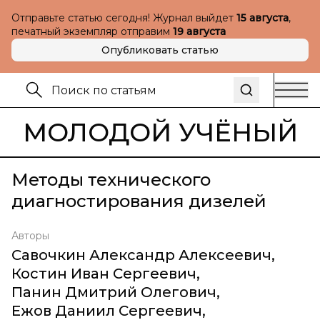
Отправьте статью сегодня! Журнал выйдет
15 августа
,
печатный экземпляр отправим
19 августа
Опубликовать статью
МОЛОДОЙ УЧЁНЫЙ
Методы технического
диагностирования дизелей
Авторы
Савочкин Александр Алексеевич
,
Костин Иван Сергеевич
,
Панин Дмитрий Олегович
,
Ежов Даниил Сергеевич
,