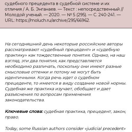
судебного прецедента в судебной системе и их
отличия / А. Б. Энганаев. — Текст : непосредственный //
Молодой ученый. — 2020. — № 5 (295). — С. 240-241. —
URL: https://moluch.ru/archive/295/66962.
На сегодняшний день некоторые российские авторы
рассматривают «судебный прецедент» и «судебную
практику» как тождественные понятия. Однако, на наш
взгляд, эти два понятия, как представляется
необходимо различать, поскольку они имеют разные
смысловые оттенки и потому не могут быть
идентичными. Когда речь идет о судебном
прецеденте, то имеется в виду создание новой нормы.
Судебная же практика изучает, обобщает и дает
разъяснения по вопросам применения
законодательства.
Ключевые слова:
судебная практика, прецедент, закон,
право.
Today, some Russian authors consider «judicial precedent»