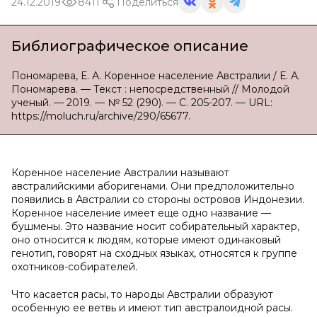
24.12.2019
8411
Поделиться
Библиографическое описание
Пономарева, Е. А. Коренное население Австралии / Е. А.
Пономарева. — Текст : непосредственный // Молодой
ученый. — 2019. — № 52 (290). — С. 205-207. — URL:
https://moluch.ru/archive/290/65677.
Коренное население Австралии называют
австралийскими аборигенами. Они предположительно
появились в Австралии со стороны островов Индонезии.
Коренное население имеет еще одно название —
бушмены. Это название носит собирательный характер,
оно относится к людям, которые имеют одинаковый
генотип, говорят на сходных языках, относятся к группе
охотников-собирателей.
Что касается расы, то народы Австралии образуют
особенную ее ветвь и имеют тип австралоидной расы.