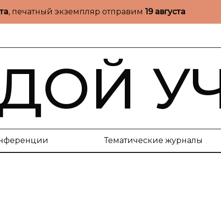
ста
, печатный экземпляр отправим
19 августа
ДОЙ У
нференции
Тематические журналы