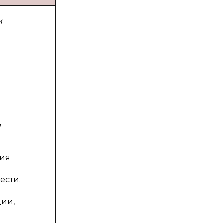
и
и
вия
ести.
ции,