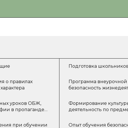
ющие
Подготовка школьников
я о правилах
Программа внеурочной д
 характера
безопасность жизнедея
нных уроков ОБЖ,
Формирование культуры
афии в пропаганде
деятельность по предм
ения при обучении
Опыт обучения безопас