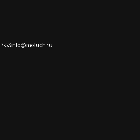
57-53
info@moluch.ru