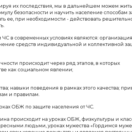
руя их последствия, мы в дальнейшем можем жить
рмулу безопасности и научить население способам 
ть ее, при необходимости - действовать решительн
ь.
ЧС в современных условиях являются: организаци
нение средств индивидуальной и коллективной за
чности происходит через ряд этапов, в которых
тве как социальном явлении;
тва; навыки поведения в рамках этого качества; пр
мам и правилам.
ках ОБЖ по защите населения от ЧС.
нина происходит
на уроках ОБЖ, физкультуры и кла
интересными людьми, уроках мужества «Гордимся муж