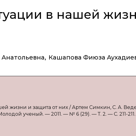
туации в нашей жиз
 Анатольевна
,
Кашапова Фиюза Аухадие
й жизни и защита от них / Артем Симкин, С. А. Вед
лодой ученый. — 2011. — № 6 (29). — Т. 2. — С. 211-211