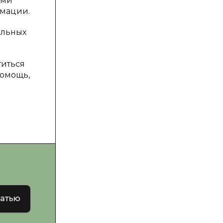
ыми
рмации.
альных
титься
помощь,
татью