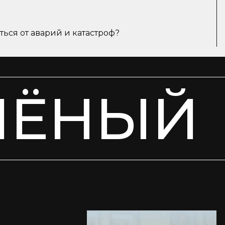
ься от аварий и катастроф?
ЧЁНЫЙ