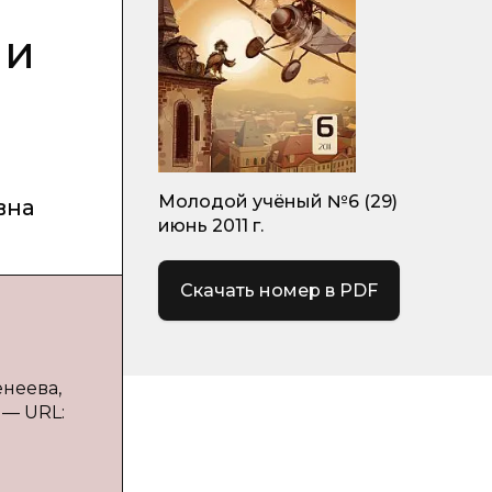
ни
Молодой учёный №6 (29)
вна
июнь 2011 г.
Скачать номер в PDF
енеева,
. — URL: