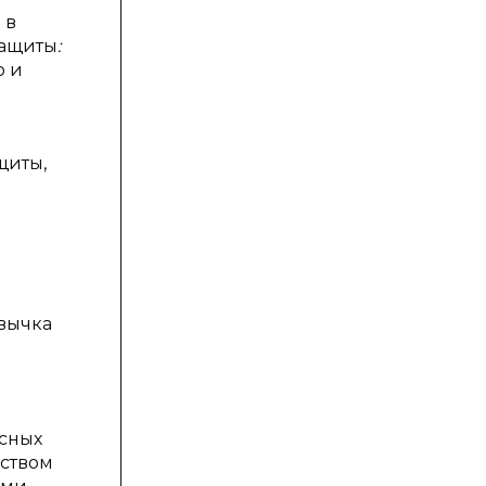
 в
защиты
:
о и
я
щиты,
ивычка
ссных
еством