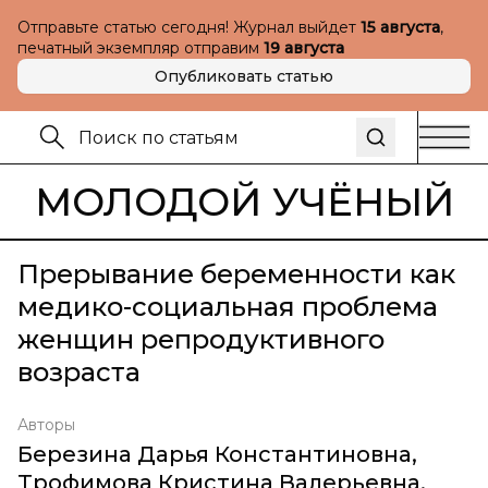
Отправьте статью сегодня! Журнал выйдет
15 августа
,
печатный экземпляр отправим
19 августа
Опубликовать статью
МОЛОДОЙ УЧЁНЫЙ
Прерывание беременности как
медико-социальная проблема
женщин репродуктивного
возраста
Авторы
Березина Дарья Константиновна
,
Трофимова Кристина Валерьевна
,