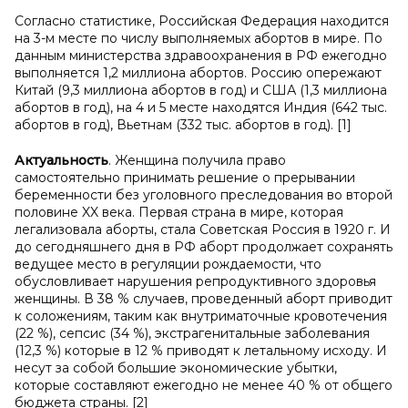
Согласно статистике, Российская Федерация находится
на 3-м месте по числу выполняемых абортов в мире. По
данным министерства здравоохранения в РФ ежегодно
выполняется 1,2 миллиона абортов. Россию опережают
Китай (9,3 миллиона абортов в год) и США (1,3 миллиона
абортов в год), на 4 и 5 месте находятся Индия (642 тыс.
абортов в год), Вьетнам (332 тыс. абортов в год). [1]
Актуальность
. Женщина получила право
самостоятельно принимать решение о прерывании
беременности без уголовного преследования во второй
половине XX века. Первая страна в мире, которая
легализовала аборты, стала Советская Россия в 1920 г. И
до сегодняшнего дня в РФ аборт продолжает сохранять
ведущее место в регуляции рождаемости, что
обусловливает нарушения репродуктивного здоровья
женщины. В 38 % случаев, проведенный аборт приводит
к соложениям, таким как внутриматочные кровотечения
(22 %), сепсис (34 %), экстрагенитальные заболевания
(12,3 %) которые в 12 % приводят к летальному исходу. И
несут за собой большие экономические убытки,
которые составляют ежегодно не менее 40 % от общего
бюджета страны. [2]