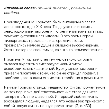
Ключевые слова:
Горький, писатель, романтизм,
свобода.
Произведения М. Горького были выпущены в свет в
девяностых годах XIX века. Тогда уже начинались
революционные настроения, стремления изменить мир,
поменять устоявшиеся идеалы. В это время герои
низвергались, прославлялись средние люди,
презирались мелкие души и слишком высокомерные.
Жизнь потеряла свой смысл, как что-то величественное.
Писатель М.Горткий стал тем человеком, который
пытался выразить в литературе новый виток
освободительных движений. Буржуазные настроения
привели писателя к тому, что он не отрицал подвиг, а
наоборот, заставляли его искать геройство в романтике.
Ранний Горький отрицал мещанство. Он был романтиком
до тех пор, пока действительность не стала для него
конкретной, а не сказочной. И. Горький любил жизнь,
восхищался людьми, надеялся, что новый век принесёт с
собой новую жизнь, полную романтики. [3, с. 450]