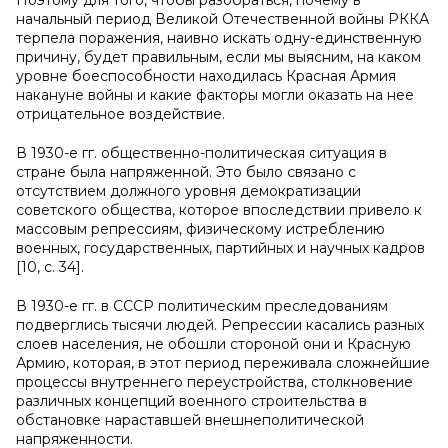
Поэтому для того, чтобы разобраться, почему в
начальный период Великой Отечественной войны РККА
терпела поражения, наивно искать одну-единственную
причину, будет правильным, если мы выясним, на каком
уровне боеспособности находилась Красная Армия
накануне войны и какие факторы могли оказать на нее
отрицательное воздействие.
В 1930-е гг. общественно-политическая ситуация в
стране была напряженной. Это было связано с
отсутствием должного уровня демократизации
советского общества, которое впоследствии привело к
массовым репрессиям, физическому истреблению
военных, государственных, партийных и научных кадров
[10, с. 34].
В 1930-е гг. в СССР политическим преследованиям
подверглись тысячи людей. Репрессии касались разных
слоев населения, не обошли стороной они и Красную
Армию, которая, в этот период переживала сложнейшие
процессы внутреннего переустройства, столкновение
различных концепций военного строительства в
обстановке нараставшей внешнеполитической
напряженности.