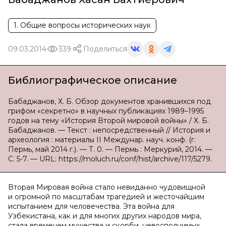
1. Общие вопросы исторических наук
09.03.2014
339
Поделиться
Библиографическое описание
Бабаджанов, Х. Б. Обзор документов хранившихся под
грифом «секретно» в научных публикациях 1989–1995
годов на тему «История Второй мировой войны» / Х. Б.
Бабаджанов. — Текст : непосредственный // История и
археология : материалы II Междунар. науч. конф. (г.
Пермь, май 2014 г.). — Т. 0. — Пермь : Меркурий, 2014. —
С. 5-7. — URL: https://moluch.ru/conf/hist/archive/117/5279.
Вторая Мировая война стало невиданно чудовищной
и огромной по масштабам трагедией и жесточайшим
испытанием для человечества. Эта война для
Узбекистана, как и для многих других народов мира,
стала временем мужества и скорби, невосполнимых