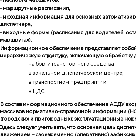
- маршрутные расписания,
- исходная информация для основных автоматизиро
диспетчера,
- выходные формы (расписания для водителей, ос
маршрутах).
Информационное обеспечение представляет собо
иерархическую структуру, включающую обработку 
на борту транспортного средства;
в зональном диспетчерском центре;
в транспортном предприятии;
в ЦДС.
В состав информационного обеспечения АСДУ вх
массивов нормативно-справочной информации (НС
(городских и пригородных); эксплуатационные но
Здесь следует учитывать, что основная цель дисп
движением – своевременно (оперативно) зафикси