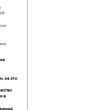
в
ей
ких
ачи
ие
, за это
чество
я в
ижения