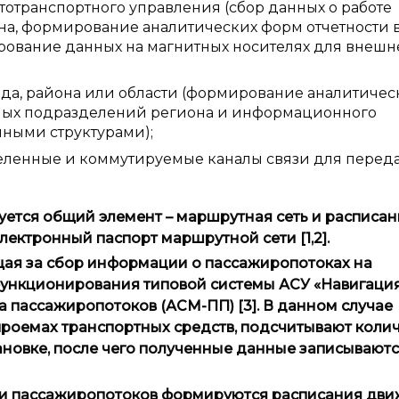
тотранспортного управления (сбор данных о работе
на, формирование аналитических форм отчетности 
рование данных на магнитных носителях для внешн
да, района или области (формирование аналитичес
ртных подразделений региона и информационного
ными структурами);
еленные и коммутируемые каналы связи для перед
ется общий элемент – маршрутная сеть и расписан
электронный паспорт маршрутной сети [1,2].
ая за сбор информации о пассажиропотоках на
ункционирования типовой системы АСУ «Навигация»
 пассажиропотоков (АСМ-ПП) [3]. В данном случае
проемах транспортных средств, подсчитывают коли
овке, после чего полученные данные записываютс
ии пассажиропотоков формируются расписания дв