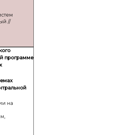
истем
й //
кого
ой программе
х
темах
ентральной
ии на
м,