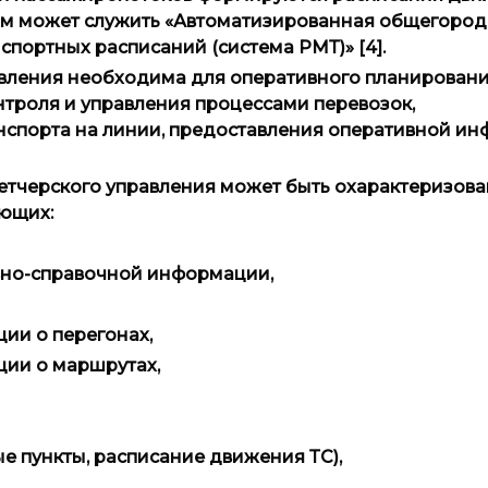
ом может служить «Автоматизированная общегород
ортных расписаний (система РМТ)» [4].
вления необходима для оперативного планировани
нтроля и управления процессами перевозок,
нспорта на линии, предоставления оперативной и
етчерского управления может быть охарактеризов
ющих:
вно-справочной информации,
ии о перегонах,
ции о маршрутах,
 пункты, расписание движения ТС),