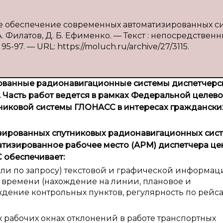
е обеспечение современных автоматизированных с
 Филатов, Д. Б. Ефименко. — Текст : непосредственны
95-97. — URL: https://moluch.ru/archive/27/3115.
рованные радионавигационные системы диспетчерс
 Часть работ ведется в рамках Федеральной целев
никовой системы ГЛОНАСС в интересах граждански
зированных спутниковых радионавигационных сис
матизированное рабочее место (АРМ) диспетчера ц
 обеспечивает:
и по запросу) текстовой и графической информац
о времени (нахождение на линии, плановое и
дение контрольных пунктов, регулярность по рейса
 рабочих окнах отклонений в работе транспортных