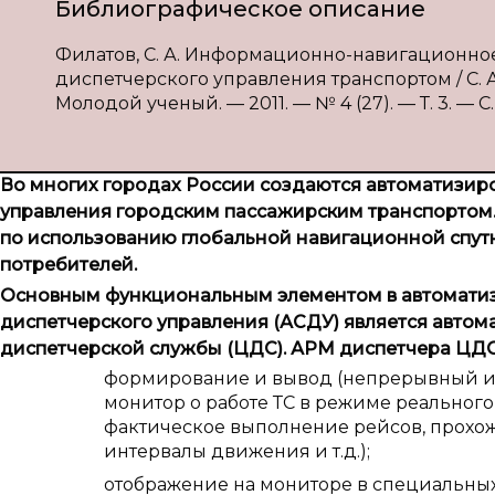
Библиографическое описание
Филатов, С. А. Информационно-навигационно
диспетчерского управления транспортом / С. А.
Молодой ученый. — 2011. — № 4 (27). — Т. 3. — С. 
Во многих городах России создаются автоматизи
управления городским пассажирским транспортом.
по использованию глобальной навигационной спут
потребителей.
Основным функциональным элементом в автомати
диспетчерского управления (АСДУ) является авто
диспетчерской службы (ЦДС). АРМ диспетчера ЦДС
формирование и вывод (непрерывный ил
монитор о работе ТС в режиме реальног
фактическое выполнение рейсов, прохож
интервалы движения и т.д.);
отображение на мониторе в специальных