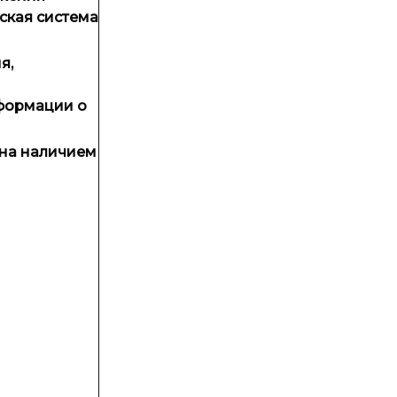
ская система
я,
нформации о
ана наличием