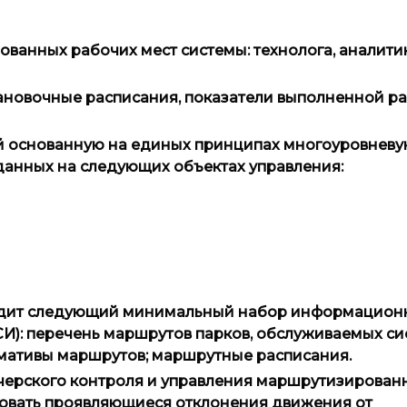
ванных рабочих мест системы: технолога, аналитик
тановочные расписания, показатели выполненной р
й основанную на единых принципах многоуровнев
данных на следующих объектах управления:
одит следующий минимальный набор информацион
И): перечень маршрутов парков, обслуживаемых с
рмативы маршрутов; маршрутные расписания.
етчерского контроля и управления маршрутизирова
ровать проявляющиеся отклонения движения от