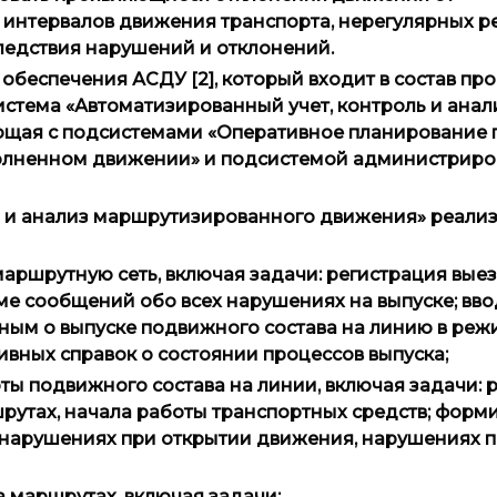
 интервалов движения транспорта, нерегулярных ре
оследствия нарушений и отклонений.
еспечения АСДУ [2], который входит в состав пр
истема «Автоматизированный учет, контроль и анал
щая с подсистемами «Оперативное планирование п
олненном движении» и подсистемой администриро
ь и анализ маршрутизированного движения» реали
маршрутную сеть, включая задачи: регистрация выез
е сообщений обо всех нарушениях на выпуске; вво
ым о выпуске подвижного состава на линию в реж
вных справок о состоянии процессов выпуска;
оты подвижного состава на линии, включая задачи: 
рутах, начала работы транспортных средств; форм
нарушениях при открытии движения, нарушениях 
а маршрутах, включая задачи: