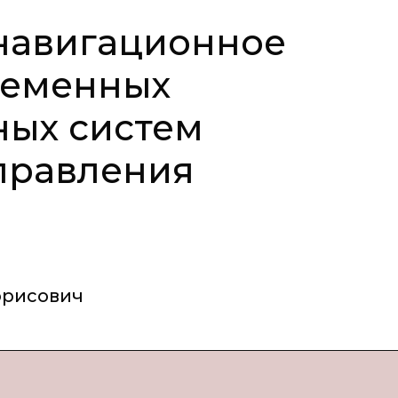
навигационное
ременных
ных систем
правления
орисович