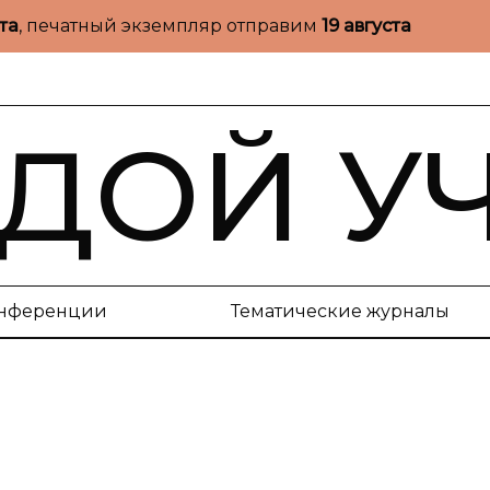
ста
, печатный экземпляр отправим
19 августа
ДОЙ У
нференции
Тематические журналы