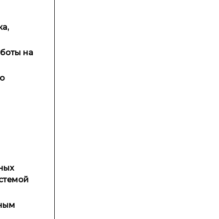
а,
аботы на
ую
ных
истемой
нным