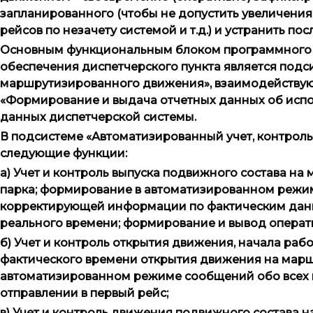
запланированного (чтобы не допустить увеличения
рейсов по незачету системой и т.д.) и устранить п
Основным функциональным блоком программного об
обеспечения диспетчерского пункта является подс
маршрутизированного движения», взаимодействую
«Формирование и выдача отчетных данных об исп
данных диспетчерской системы.
В подсистеме «Автоматизированный учет, контрол
следующие функции:
а) Учет и контроль выпуска подвижного состава на 
парка; формирование в автоматизированном режим
корректирующей информации по фактическим данн
реального времени; формирование и вывод операти
б) Учет и контроль открытия движения, начала раб
фактического времени открытия движения на марш
автоматизированном режиме сообщений обо всех 
отправлении в первый рейс;
в) Учет и контроль движения подвижного состава н