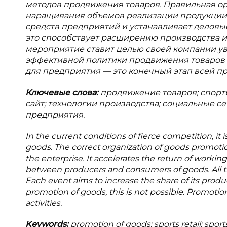
методов продвижения товаров. Правильная о
наращивания объемов реализации продукции 
средств предприятий и устанавливает деловы
это способствует расширению производства 
мероприятие ставит целью своей компании ув
эффективной политики продвижения товаров 
для предприятия — это конечный этап всей п
Ключевые слова:
продвижение товаров; спорти
сайт; технологии производства; социальные 
предприятия.
In the current conditions of fierce competition, 
goods. The correct organization of goods promotio
the enterprise. It accelerates the return of workin
between producers and consumers of goods. All thi
Each event aims to increase the share of its produ
promotion of goods, this is not possible. Promotion 
activities.
Keywords:
promotion of goods; sports retail; spor