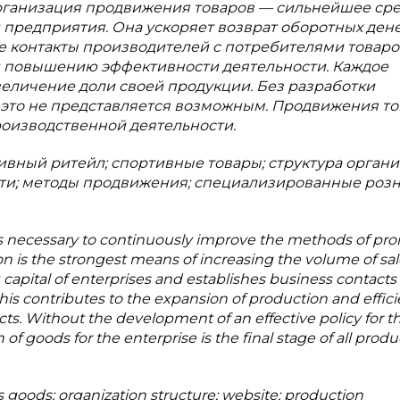
рганизация продвижения товаров — сильнейшее сре
предприятия. Она ускоряет возврат оборотных ден
е контакты производителей с потребителями товаро
и повышению эффективности деятельности. Каждое
еличение доли своей продукции. Без разработки
это не представляется возможным. Продвижения то
роизводственной деятельности.
вный ритейл; спортивные товары; структура органи
сети; методы продвижения; специализированные роз
it is necessary to continuously improve the methods of pr
n is the strongest means of increasing the volume of sal
g capital of enterprises and establishes business contacts
s contributes to the expansion of production and effici
cts. Without the development of an effective policy for t
of goods for the enterprise is the final stage of all produ
ts goods; organization structure; website; production