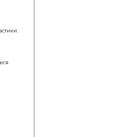
астики.
еся