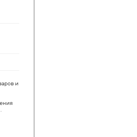
варов и
нения
.