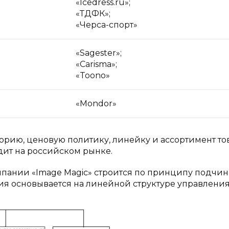
«Icedress.ru»;
«ТДФК»;
«Черса-спорт»
«Sagester»;
«Carisma»;
«Toono»
«Mondor»
рию, ценовую политику, линейку и ассортимент то
дит на российском рынке.
мпании «Image Magic» строится по принципу подчи
я основывается на линейной структуре управления