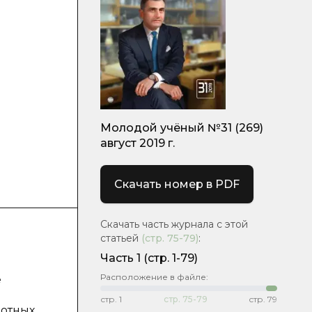
Молодой учёный №31 (269)
август 2019 г.
Скачать номер в PDF
Скачать часть журнала с этой
статьей
(стр.
75-79
)
:
Часть 1
(стр. 1-79)
Расположение в файле:
е
стр.
1
стр.
75-79
стр.
79
ротных