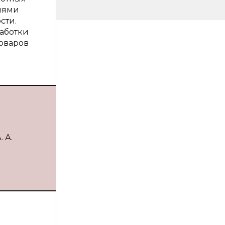
лями
сти.
аботки
оваров
 А.