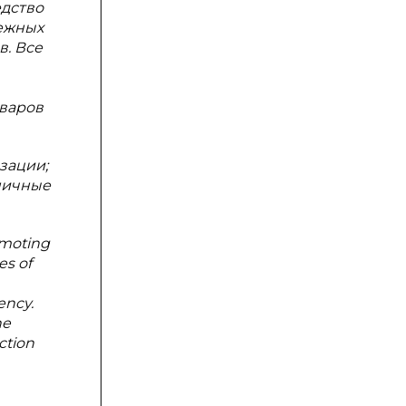
дство
ежных
в. Все
варов
зации;
ничные
omoting
es of
ency.
he
ction