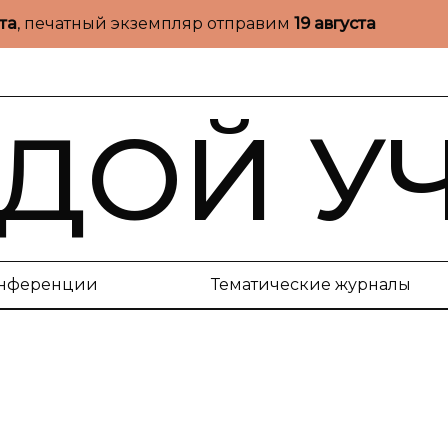
ста
, печатный экземпляр отправим
19 августа
ДОЙ У
нференции
Тематические журналы