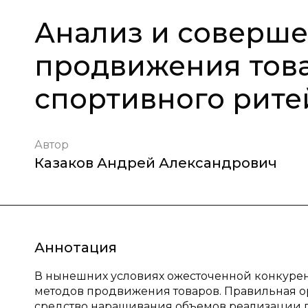
Анализ и соверш
продвижения това
спортивного рите
Автор
Казаков Андрей Александрович
Аннотация
В нынешних условиях ожесточенной конкур
методов продвижения товаров. Правильная 
средство наращивания объемов реализации п