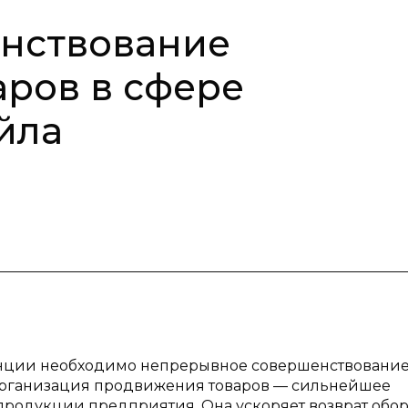
енствование
ров в сфере
йла
енции необходимо непрерывное совершенствовани
организация продвижения товаров — сильнейшее
родукции предприятия. Она ускоряет возврат обо