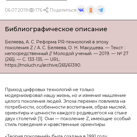
06.07.2019
176
Поделиться
Библиографическое описание
Беляева, А. С. Реформа PR-технологий в эпоху
поколения Z / А. С. Беляева, О. Н. Макушева. — Текст :
непосредственный // Молодой ученый. — 2019. — № 27
(265). — С. 133-135. — URL:
https://moluch.ru/archive/265/61390.
Приход цифровых технологий не только
модернизировал нашу жизнь, но и изменил мышление
целого поколения людей. Эпоха перемен повлияла на
потребности, особенности воспитания, образ мыслей,
ориентиры и ценности каждого родившегося на стыке
двух столетий [1]. Они — поколение Z, имеющие особый
стиль поведения и нравственные ориентиры.
«Теория поколений» была создана в 1991 году