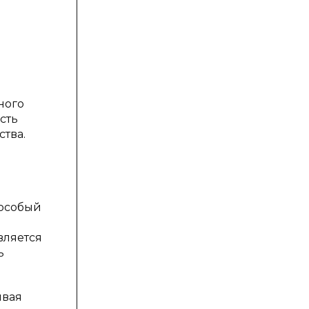
ного
сть
тва.
 особый
вляется
ь
ывая