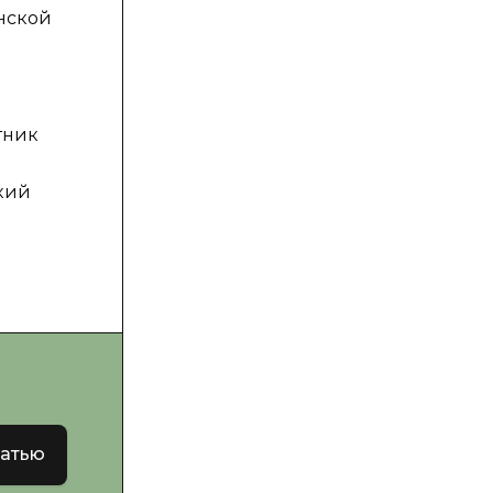
нской
тник
кий
татью