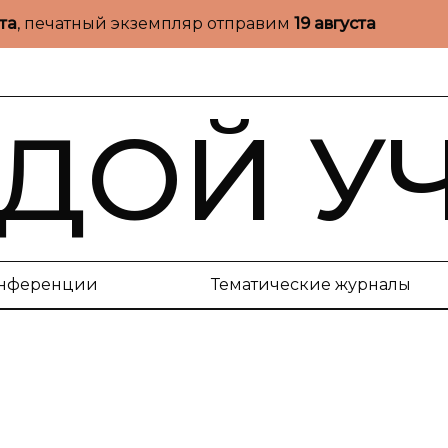
ста
, печатный экземпляр отправим
19 августа
ДОЙ У
нференции
Тематические журналы