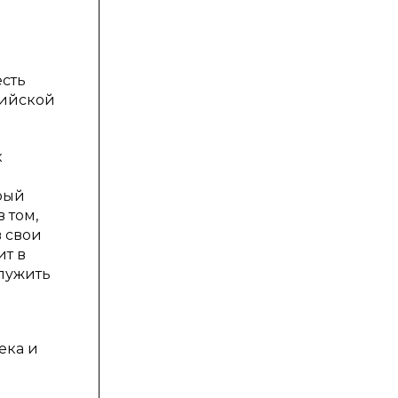
есть
сийской
к
рый
 том,
 свои
ит в
лужить
ека и