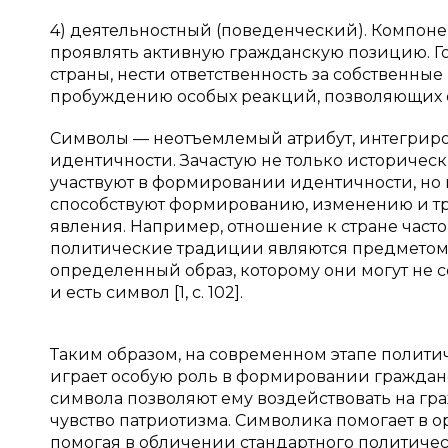
4) деятельностный (поведенческий). Компоне
проявлять активную гражданскую позицию. Го
страны, нести ответственность за собственны
пробуждению особых реакций, позволяющих 
Символы — неотъемлемый атрибут, интегрир
идентичности. Зачастую не только историческ
участвуют в формировании идентичности, но 
способствуют формированию, изменению и т
явления. Например, отношение к стране часто
политические традиции являются предметом
определенный образ, которому они могут не с
и есть символ [1, с. 102].
Таким образом, на современном этапе полит
играет особую роль в формировании граждан
символа позволяют ему воздействовать на гр
чувство патриотизма. Символика помогает в о
помогая в обличении стандартного политиче