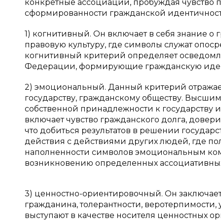
конкретные ассоциации, пробуждая чувство п
сформированности гражданской идентичнос
1) когнитивный. Он включает в себя знание о
правовую культуру, где символы служат опо
когнитивный критерий определяет осведомл
Федерации, формирующие гражданскую идентич
2) эмоциональный. Данный критерий отража
государству, гражданскому обществу. Высш
собственной принадлежности к государству и
включает чувство гражданского долга, доверие
что добиться результатов в решении государ
действия с действиями других людей, где по
наполненности символов эмоциональным ком
возникновению определенных ассоциативны
3) ценностно-ориентировочный. Он заключает
гражданина, толерантности, веротерпимости,
выступают в качестве носителя ценностных о