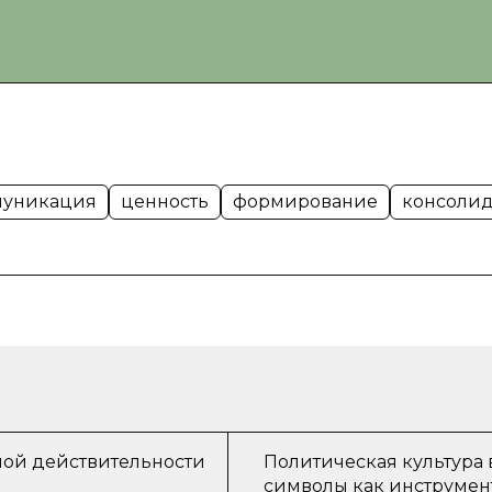
муникация
ценность
формирование
консоли
ной действительности
Политическая культура 
символы как инструмен