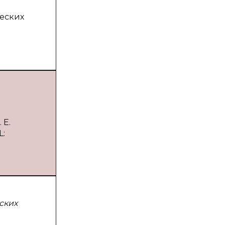
ческих
 Е.
L:
ских