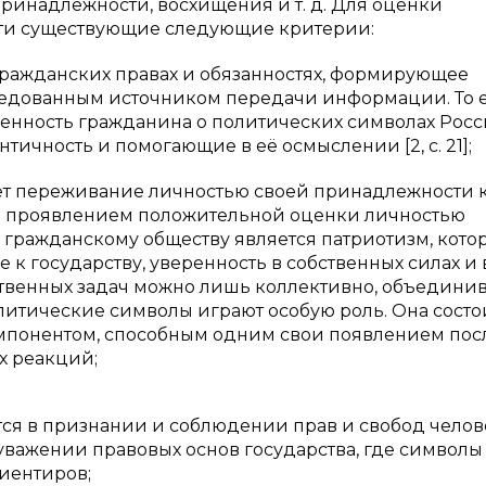
ринадлежности, восхищения и т. д. Для оценки
ти существующие следующие критерии:
 гражданских правах и обязанностях, формирующее
средованным источником передачи информации. То 
енность гражданина о политических символах Рос
ность и помогающие в её осмыслении [2, с. 21];
ет переживание личностью своей принадлежности 
им проявлением положительной оценки личностью
 гражданскому обществу является патриотизм, кото
 к государству, уверенность в собственных силах и в
ственных задач можно лишь коллективно, объединив
литические символы играют особую роль. Она состо
понентом, способным одним свои появлением пос
х реакций;
ся в признании и соблюдении прав и свобод челов
 уважении правовых основ государства, где символы
риентиров;