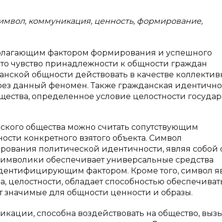
символ, коммуникация, ценность, формирование,
полагающим фактором формирования и успешного
то чувство принадлежности к общности граждан
анской общности действовать в качестве коллектив
ерез данный феномен. Также гражданская идентично
ества, определенное условие целостности государс
ского общества можно считать сопутствующим
сти конкретного взятого объекта. Символ
ирования политической идентичности, являя собой
й символики обеспечивает универсальные средства
дентифицирующим фактором. Кроме того, символ я
 целостности, обладает способностью обеспечиват
т значимые для общности ценности и образы.
кации, способна воздействовать на общество, выз