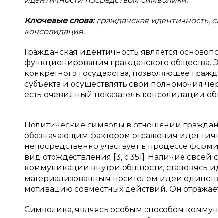
идентичности посредством символики.
Ключевые слова:
гражданская идентичность, 
консолидация.
Гражданская идентичность является осново
функционирования гражданского общества. Э
конкретного государства, позволяющее гражд
субъекта и осуществлять свои полномочия ч
есть очевидный показатель консолидации общ
Политические символы в отношении граждан
обозначающим фактором отражения идентично
непосредственно участвует в процессе форм
вид отождествления [3, с.351]. Наличие свое
коммуникации внутри общности, становясь и
материализованным носителем идеи единства,
мотивацию совместных действий. Он отражае
Символика, являясь особым способом коммуни