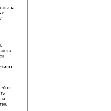
жданина
ях
ют
,
ского
ра,
еотипы
дей и
нты
вая
тва,