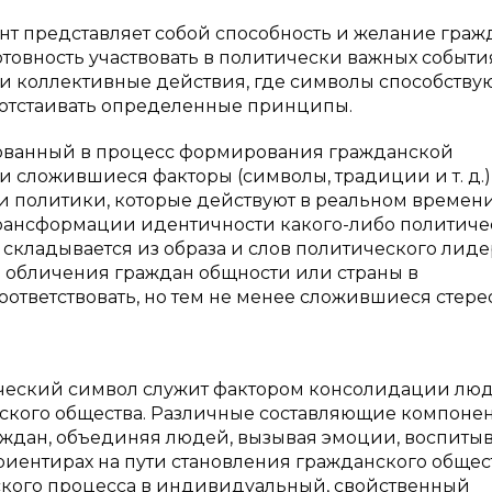
нт представляет собой способность и желание гра
товность участвовать в политически важных событи
е и коллективные действия, где символы способству
отстаивать определенные принципы.
ованный в процесс формирования гражданской
и сложившиеся факторы (символы, традиции и т. д.)
и политики, которые действуют в реальном времени
рансформации идентичности какого-либо политиче
 складывается из образа и слов политического лиде
 обличения граждан общности или страны в
оответствовать, но тем не менее сложившиеся стер
ический символ служит фактором консолидации лю
ского общества. Различные составляющие компоне
аждан, объединяя людей, вызывая эмоции, воспиты
риентирах на пути становления гражданского общес
ского процесса в индивидуальный, свойственный