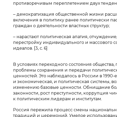
противоречивым переплетением двух тенден
‒ демократизация общественной жизни расши
включения в политику ранее политически па
граждан о деятельности властных структур;
‒ нарастают политическая апатия, отчужден
перестройку индивидуального и массового с
идеалов. [3, c. 6]
В условиях переходного состояния общества,
проблемы сохранения и передачи политическ
ценностей. Это наблюдалось в России в 1990-
и экономическая, и политическая системы, в
изменению базовые ценности. Обнищание бол
законности, рост преступности, коррупция 
к политическим лидерам и институтам.
Россия пережила процесс смены национальн
традиций и церемоний. Умелое использован