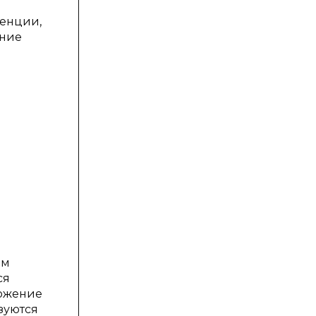
генции,
ение
ым
ся
ложение
зуются