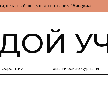
ста
, печатный экземпляр отправим
19 августа
ДОЙ У
нференции
Тематические журналы