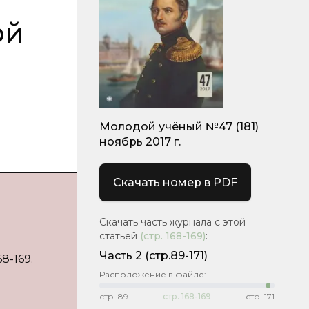
ой
Молодой учёный №47 (181)
ноябрь 2017 г.
Скачать номер в PDF
Скачать часть журнала с этой
статьей
(стр.
168-169
)
:
Часть 2
(стр.89-171)
8-169.
Расположение в файле:
стр.
89
стр.
168-169
стр.
171