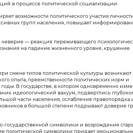
ций в процессе политической социализации:
ряет возможности политического участия личности
ссивных групп населения, повышает информирован
ие, неверие — реакция переживающего психологиче
ознания на падение жизненного уровня, крушение
 при смене типов политической культуры возникают
ого опыта, преемственности политических норм и
е годы. В государстве, в котором одновременно изм
озник идеологический вакуум, подверглись глубоко
ьшой части населения, ослабление правопорядка 
чиновников в большой степени подрывают доверие г
о-государственной символики и возрождения стар
ие политической символики придает эмоциональн