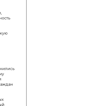
,
ность
скую
енились
му
и
раждан
ых
ый