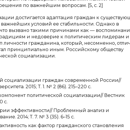
ешения по важнейшим вопросам. [5, c. 2]
изации достигается адаптация граждан к существую
з важнейших условий ее стабильности. Однако в
 что вызвано такими причинами как — воспоминани
традициям и недоверие к политическим лидерам и
п личности гражданина, который, несомненно, отли
е стал принципиально иным. Российскому обществу
ческой социализации.
ской социализации граждан современной России//
тета. 2015; Т. 1. № 2 (86). 215–220 с.
 компонент политической социализации// Вестник
0 с.
ерии эффективности// Проблемный анализ и
. 2014; Т. 7. № 3 (35). 6–15 с.
 активность как фактор гражданского становления