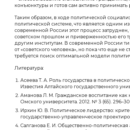
конъюнктуры и готов сам активно принимать р
Таким образом, в ходе политической социал
политической системе, что является одним и
современной России этот процесс затруднен,
советском прошлом и приверженностью его 
другим институтам. В современной России ти
от «советского человека», но пока что еще н
требуется поиск оптимальной модели полити
Литература:
Асеева Т. А. Роль государства в политиче
Известия Алтайского государственного универси
Аманова Л. М. Гражданское воспитание как
Омского университета. 2012. № 3 (65). 296–30
Ирхин Ю. В. Политическое лидерство: крит
государственно-управленческое проектирование
Салганова Е. И. Общественно-политическая