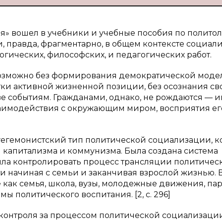
я» вошел в учебники и учебные пособия по политол
и, правда, фрагментарно, в общем контексте социал
огических, философских, и педагогических работ.
возможно без формирования демократической моде
тки активной жизненной позиции, без осознания св
е событиям. Гражданами, однако, не рождаются — 
заимодействия с окружающим миром, восприятия ег
 гегемонистский тип политической социализации, 
 капитализма и коммунизма. Была создана система
яла контролировать процесс трансляции политичес
и начиная с семьи и заканчивая взрослой жизнью. 
как семья, школа, вузы, молодежные движения, пар
 политического воспитания. [2, c. 296]
 контроля за процессом политической социализаци