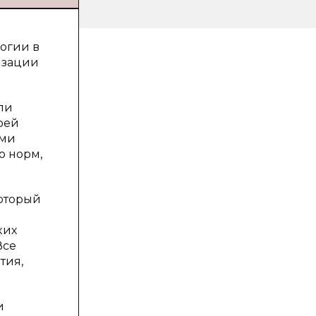
огии в
изации
ли
оей
ими
о норм,
который
ких
Все
тия,
и