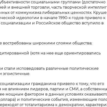
субъективности социальными группами (достаточно
ей и внешней торговли, часть творческой интелли
ичных от коммунизма либеральных ценностях. Круш
еской идеологии в начале 1990-х годов привело к
социализации и Российское общество вступило в
е востребованы широкими слоями общества;
едитированной (хотя на нее еще ориентировались
и стали исповедовать различные политические
и эгоистичные.
социализации гражданина привело к тому, что его
 не влиянием лидеров, партии и СМИ, а собственн
ее мощным фактором в данных условиях оказывают
доллара) и политические события, изменяющие по
переходят от тоталитаризма к демократии, характери