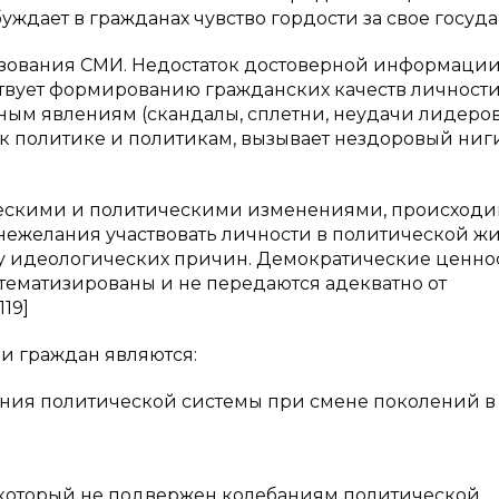
ждает в гражданах чувство гордости за свое госуда
ьзования СМИ. Недостаток достоверной информации
ствует формированию гражданских качеств личност
ым явлениям (скандалы, сплетни, неудачи лидеров
 к политике и политикам, вызывает нездоровый ни
ическими и политическими изменениями, происхо
нежелания участвовать личности в политической ж
лу идеологических причин. Демократические ценнос
тематизированы и не передаются адекватно от
119]
и граждан являются:
ния политической системы при смене поколений в
 который не подвержен колебаниям политической