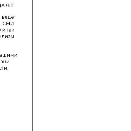
рство.
 ведет
и. СМИ
 и так
гилизм
дившими
изни
ти,