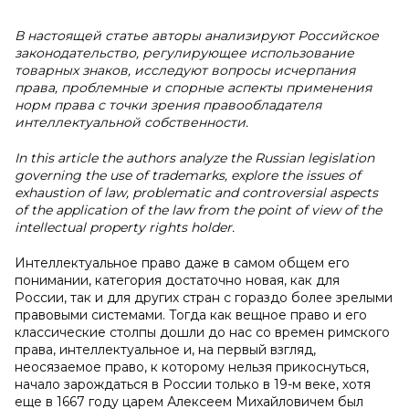
В настоящей статье авторы анализируют Российское
законодательство, регулирующее использование
товарных знаков, исследуют вопросы исчерпания
права, проблемные и спорные аспекты применения
норм права с точки зрения правообладателя
интеллектуальной собственности.
In this article the authors analyze the Russian legislation
governing the use of trademarks, explore the issues of
exhaustion of law, problematic and controversial aspects
of the application of the law from the point of view of the
intellectual property rights holder.
Интеллектуальное право даже в самом общем его
понимании, категория достаточно новая, как для
России, так и для других стран с гораздо более зрелыми
правовыми системами. Тогда как вещное право и его
классические столпы дошли до нас со времен римского
права, интеллектуальное и, на первый взгляд,
неосязаемое право, к которому нельзя прикоснуться,
начало зарождаться в России только в 19-м веке, хотя
еще в 1667 году царем Алексеем Михайловичем был