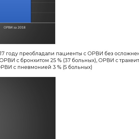
017 году преобладали пациенты с ОРВИ без осложне
 ОРВИ с бронхитом 25 % (37 больных), ОРВИ с трахеи
ОРВИ с пневмонией 3 % (5 больных)