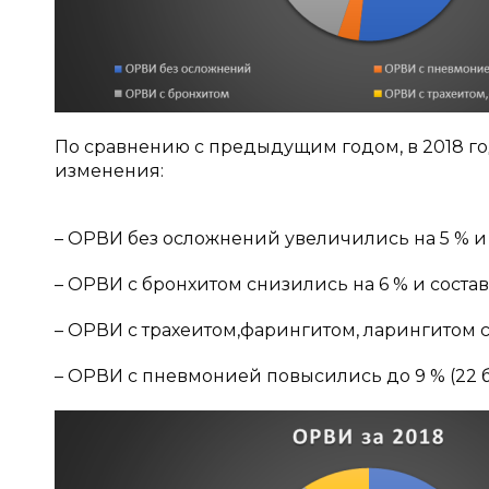
По сравнению с предыдущим годом, в 2018 г
изменения:
– ОРВИ без осложнений увеличились на 5 % и с
– ОРВИ с бронхитом снизились на 6 % и состави
– ОРВИ с трахеитом,фарингитом, ларингитом сн
– ОРВИ с пневмонией повысились до 9 % (22 