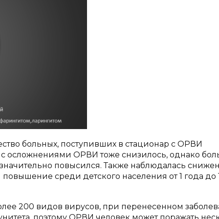
чество больных, поступивших в стационар с ОРВИ
 с осложнениями ОРВИ тоже снизилось, однако бол
 значительно повысился. Также наблюдалась сниже
повышение среди детского населения от 1 года до 1
лее 200 видов вирусов, при перенесенном заболе
нитета, поэтому ОРВИ человек может поражать нес