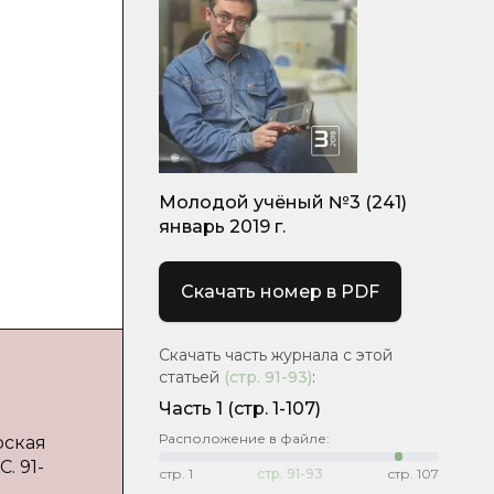
Молодой учёный №3 (241)
январь 2019 г.
Скачать номер в PDF
Скачать часть журнала с этой
статьей
(стр.
91-93
)
:
Часть 1
(стр. 1-107)
Расположение в файле:
рская
. 91-
стр.
1
стр.
91-93
стр.
107