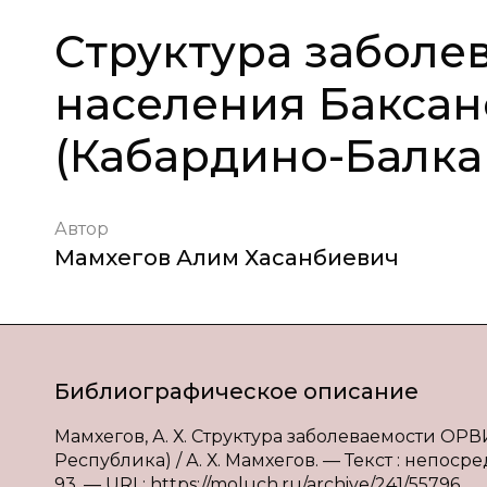
Структура заболе
населения Баксан
(Кабардино-Балка
Автор
Мамхегов Алим Хасанбиевич
Библиографическое описание
Мамхегов, А. Х. Структура заболеваемости ОР
Республика) / А. Х. Мамхегов. — Текст : непосре
93. — URL: https://moluch.ru/archive/241/55796.