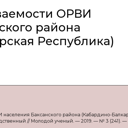
ваемости ОРВИ
ского района
рская Республика)
ВИ населения Баксанского района (Кабардино-Балка
дственный // Молодой ученый. — 2019. — № 3 (241). — С