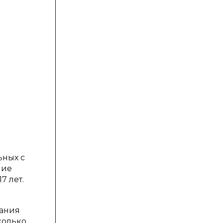
ьных с
ние
7 лет.
вания
колько