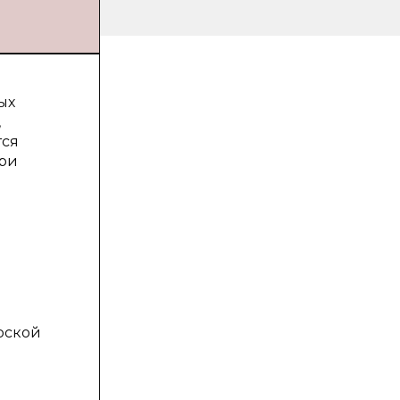
ых
,
тся
При
и
рской