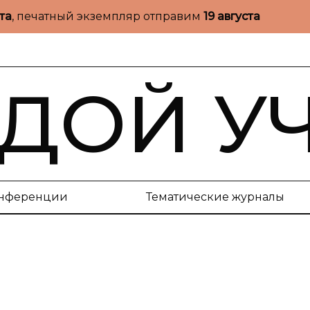
ста
, печатный экземпляр отправим
19 августа
ДОЙ У
нференции
Тематические журналы