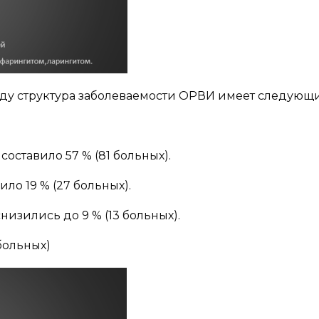
оду структура заболеваемости ОРВИ имеет следующ
оставило 57 % (81 больных).
ло 19 % (27 больных).
изились до 9 % (13 больных).
больных)