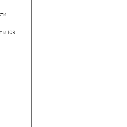
сти
т и 109