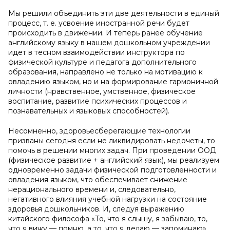
Мы решили объединить эти две деятельности в единый
процесс, т. е. усвоение иностранной речи будет
происходить в движении. И теперь ранее обучение
английскому языку в нашем дошкольном учреждении
идет в тесном взаимодействии инструктора по
физической культуре и педагога дополнительного
образования, направлено не только на мотивацию к
овладению языком, но и на формирование гармоничной
личности (нравственное, умственное, физическое
воспитание, развитие психических процессов и
познавательных и языковых способностей).
Несомненно, здоровьесберегающие технологии
призваны сегодня если не ликвидировать недочеты, то
помочь в решении многих задач. При проведении ООД
(физическое развитие + английский язык), мы реализуем
одновременно задачи физической подготовленности и
овладения языком, что обеспечивает снижение
нерационального времени и, следовательно,
негативного влияния учебной нагрузки на состояние
здоровья дошкольников. И, следуя выражению
китайского философа «То, что я слышу, я забываю, то,
что я вижу — помню, а то, что я делаю — запоминаю».