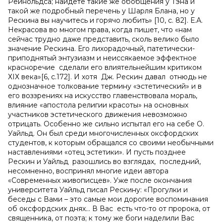
Рейнольдса; найдете такие же обобщения у Тэна и
такой же подробный перечень у Шарля Блана, но у
Рескина вы научитесь и горячо любить» [10, c. 82]. Е.А.
Некрасова во многом права, когда пишет, что «нам
сейчас трудно даже представить, сколь велико было
значение Рескина. Его лихорадочный, патетически-
приподнятый энтузиазм и неиссякаемое эффектное
красноречие сделали его влиятельнейшим критиком
ХIХ века»[6, c.172]. И хотя Дж. Рескин давал отнюдь не
однозначное толкование термину «эстетический» и в
его воззрениях на искусство главенствовала мораль,
влияние «апостола религии красоты» на основных
участников эстетического движения невозможно
отрицать. Особенно же сильно испытал его на себе О.
Уайльд. Он был среди многочисленных оксфордских
студентов, к которым обращался со своими необычными
наставлениями «отец эстетики». И пусть позднее
Рескин и Уайльд разошлись во взглядах, последний,
несомненно, воспринял многие идеи автора
«Современных живописцев». Уже после окончания
университета Уайльд писал Рескину: «Прогулки и
беседы с Вами – это самые мои дорогие воспоминания
об оксфордских днях… В Вас есть что-то от пророка, от
священника, от поэта; к тому же боги наделили Вас