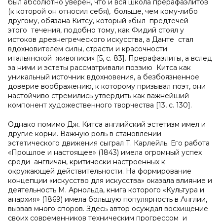
был абсолютно уверен, что и вся школа прерафаэлитов
(к которой он относил себя),
больше, чем кому-либо
другому, обязана Китсу, который «был предтечей
этого течения, подобно тому, как Фидий стоял у
истоков древнегреческого искусства, а Данте стал
вдохновителем силы, страсти и красочности
итальянской живописи» [5, c. 83]. Прерафаэлиты, а вслед
за ними и эстеты рассматривали поэзию Китса как
уникальный источник вдохновения, а безбоязненное
доверие воображению, к которому призывал поэт, они
настойчиво стремились утвердить как важнейший
компонент художественного творчества [13, c. 130].
Однако помимо Дж. Китса английский эстетизм имел и
другие корни. Важную роль в становлении
эстетического движения сыграл Т. Карлейль. Его работа
«Прошлое и настоящее» (1843) имела огромный успех
среди англичан, критически настроенных к
окружающей действительности. На формирование
концепции «искусство для искусства» оказала влияние и
деятельность М. Арнольда, книга которого «Культура и
анархия» (1869) имела большую популярность в Англии,
вызвав много споров. Здесь автор осуждал восхищение
своих современников техническим прогрессом и