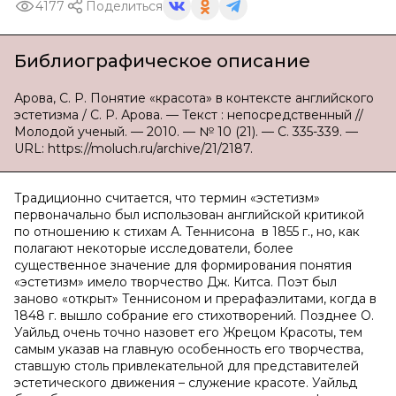
4177
Поделиться
Библиографическое описание
Арова, С. Р. Понятие «красота» в контексте английского
эстетизма / С. Р. Арова. — Текст : непосредственный //
Молодой ученый. — 2010. — № 10 (21). — С. 335-339. —
URL: https://moluch.ru/archive/21/2187.
Традиционно считается, что термин «эстетизм»
первоначально был использован английской критикой
по отношению к стихам А. Теннисона в 1855 г., но, как
полагают некоторые исследователи, более
существенное значение для формирования понятия
«эстетизм» имело творчество Дж. Китса. Поэт был
заново «открыт» Теннисоном и прерафаэлитами, когда в
1848 г. вышло собрание его стихотворений. Позднее О.
Уайльд очень точно назовет его Жрецом Красоты, тем
самым указав на главную особенность его творчества,
ставшую столь привлекательной для представителей
эстетического движения – служение красоте. Уайльд