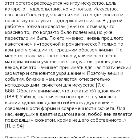
этот остаток расходуется на игру-искусство, цель
которого – удовольствие, но не польза. Искусство,
согласно Спенсеру, является чем-то вроде роскоши,
поскольку не служит поддержанию жизни. В другой
работе «Польза и красота» (1854) он отмечал, что
красиво то, что когда-то было полезным, но уже
перестало им быть. По его мнению, жизнь прошлого
кажется нам интересной и романтической только по
контрасту с нашим теперешним образом жизни. По
мере того как мы постепенно удаляемся от всех
материальных и умственных продуктов прошедших
веков, все это начинает принимать для нас поэтический
характер и становится украшением. Поэтому вещи и
события, близкие нам, являются относительно
неподходящим сюжетом для искусства [7, с.
888].Обратим внимание, что в статье «Упадок лжи»
(1889) Уайльд практически повторяет эту мысль: «…
всякий художник должен избегать двух вещей –
современности формы и современности сюжета. Для
нас, живущих в девятнадцатом веке, любой век является
подходящим сюжетом, кроме нашего собственного…»
[11, с. 94]