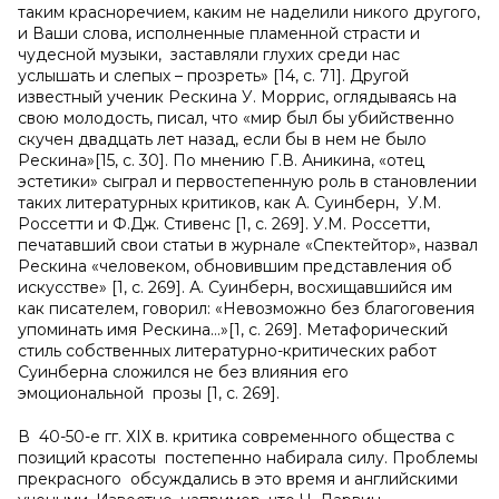
таким красноречием, каким не наделили никого другого,
и Ваши слова, исполненные пламенной страсти и
чудесной музыки, заставляли глухих среди нас
услышать и слепых – прозреть» [14, c. 71]. Другой
известный ученик Рескина У. Моррис, оглядываясь на
свою молодость, писал, что «мир был бы убийственно
скучен двадцать лет назад, если бы в нем не было
Рескина»[15, c. 30]. По мнению Г.В. Аникина, «отец
эстетики» сыграл и первостепенную роль в становлении
таких литературных критиков, как А. Суинберн, У.М.
Россетти и Ф.Дж. Стивенс [1, с. 269]. У.М. Россетти,
печатавший свои статьи в журнале «Спектейтор», назвал
Рескина «человеком, обновившим представления об
искусстве» [1, с. 269]. А. Суинберн, восхищавшийся им
как писателем, говорил: «Невозможно без благоговения
упоминать имя Рескина…»[1, с. 269]. Метафорический
стиль собственных литературно-критических работ
Суинберна сложился не без влияния его
эмоциональной прозы [1, с. 269].
В 40-50-е гг. ХIХ в. критика современного общества с
позиций красоты постепенно набирала силу. Проблемы
прекрасного обсуждались в это время и английскими