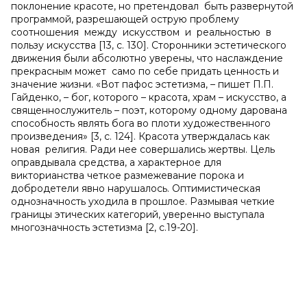
поклонение красоте, но претендовал быть развернутой
программой, разрешающей острую проблему
соотношения между искусством и реальностью в
пользу искусства [13, с. 130]. Сторонники эстетического
движения были абсолютно уверены, что наслаждение
прекрасным может само по себе придать ценность и
значение жизни. «Вот пафос эстетизма, – пишет П.П.
Гайденко, – бог, которого – красота, храм – искусство, а
священнослужитель – поэт, которому одному дарована
способность являть бога во плоти художественного
произведения» [3, с. 124]. Красота утверждалась как
новая религия. Ради нее совершались жертвы. Цель
оправдывала средства, а характерное для
викторианства четкое размежевание порока и
добродетели явно нарушалось. Оптимистическая
однозначность уходила в прошлое. Размывая четкие
границы этических категорий, уверенно выступала
многозначность эстетизма [2, с.19-20].