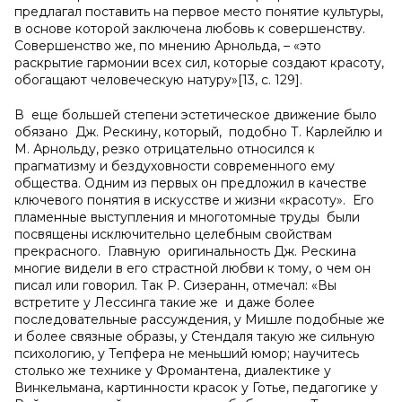
предлагал поставить на первое место понятие культуры,
в основе которой заключена любовь к совершенству.
Совершенство же, по мнению Арнольда, – «это
раскрытие гармонии всех сил, которые создают красоту,
обогащают человеческую натуру»[13, c. 129].
В еще большей степени эстетическое движение было
обязано Дж. Рескину, который, подобно Т. Карлейлю и
М. Арнольду, резко отрицательно относился к
прагматизму и бездуховности современного ему
общества. Одним из первых он предложил в качестве
ключевого понятия в искусстве и жизни «красоту». Его
пламенные выступления и многотомные труды были
посвящены исключительно целебным свойствам
прекрасного. Главную оригинальность Дж. Рескина
многие видели в его страстной любви к тому, о чем он
писал или говорил. Так Р. Сизеранн, отмечал: «Вы
встретите у Лессинга такие же и даже более
последовательные рассуждения, у Мишле подобные же
и более связные образы, у Стендаля такую же сильную
психологию, у Тепфера не меньший юмор; научитесь
столько же технике у Фромантена, диалектике у
Винкельмана, картинности красок у Готье, педагогике у