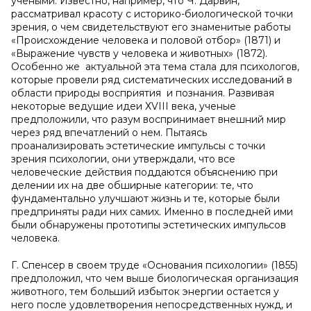
учеными. Известно, например, что Ч. Дарвин,
рассматривал красоту с историко-биологической точки
зрения, о чем свидетельствуют его знаменитые работы
«Происхождение человека и половой отбор» (1871) и
«Выражение чувств у человека и животных» (1872).
Особенно же актуальной эта тема стала для психологов,
которые провели ряд систематических исследований в
области природы восприятия и познания. Развивая
некоторые ведущие идеи ХVIII века, ученые
предположили, что разум воспринимает внешний мир
через ряд впечатлений о нем. Пытаясь
проанализировать эстетические импульсы с точки
зрения психологии, они утверждали, что все
человеческие действия поддаются объяснению при
делении их на две обширные категории: те, что
фундаментально улучшают жизнь и те, которые были
предприняты ради них самих. Именно в последней ими
были обнаружены прототипы эстетических импульсов
человека.
Г. Спенсер в своем труде «Основания психологии» (1855)
предположил, что чем выше биологическая организация
животного, тем больший избыток энергии остается у
него после удовлетворения непосредственных нужд, и