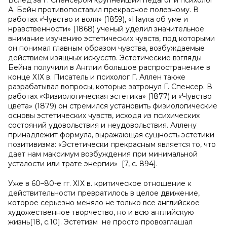
Вслед за Г. Спенсером крупнейший педагог и психолог
А. Бейн противопоставил прекрасное полезному. В
работах «Чувство и воля» (1859), «Наука об уме и
нравственности» (1868) ученый уделил значительное
внимание изучению эстетических чувств, под которыми
он понимал главным образом чувства, возбуждаемые
действием изящных искусств. Эстетические взгляды
Бейна получили в Англии большое распространение в
конце ХIХ в. Писатель и психолог Г. Аллен также
разрабатывал вопросы, которые затронул Г. Спенсер. В
работах «Физиологическая эстетика» (1877) и «Чувство
цвета» (1879) он стремился установить физиологические
основы эстетических чувств, исходя из психических
состояний удовольствия и неудовольствия. Аллену
принадлежит формула, выражающая сущность эстетики
позитивизма: «Эстетически прекрасным является то, что
дает нам максимум возбуждения при минимальной
усталости или трате энергии» [7, с. 894].
Уже в 60–80-е гг. ХIХ в. критическое отношение к
действительности превратилось в целое движение,
которое серьезно меняло не только все английское
художественное творчество, но и всю английскую
жизнь[18, с.10]. Эстетизм не просто провозглашал