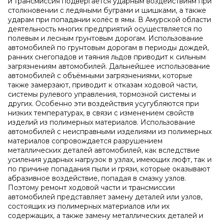
и трансмиссия подвергается ударным воздействиям при
столкновении с ледяными буграми и шишками, а также
ударам при попадании колёс в ямы. В Амурской области
деятельность многих предприятий осуществляется по
полевым и лесным грунтовым дорогам. Использование
автомобилей по грунтовым дорогам в периоды дождей,
ранних снегопадов и таяния льдов приводит к сильным
загрязнениям автомобилей. Дальнейшее использование
автомобилей с объёмными загрязнениями, которые
также замерзают, приводит к отказам ходовой части,
системы рулевого управления, тормозной системы и
других. Особенно эти воздействия усугубляются при
низких температурах, в связи с изменением свойств
изделий из полимерных материалов. Использование
автомобилей с неисправными изделиями из полимерных
материалов сопровождается разрушением
металлических деталей автомобилей, как вследствие
усиления ударных нагрузок в узлах, имеющих люфт, так и
по причине попадания пыли и грязи, которые оказывают
абразивное воздействие, попадая в смазку узлов.
Поэтому ремонт ходовой части и трансмиссии
автомобилей представляет замену деталей или узлов,
состоящих из полимерных материалов или их
содержащих, а также замену металлических деталей и