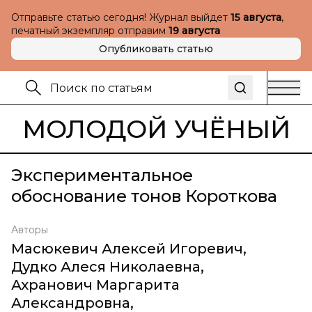
Отправьте статью сегодня! Журнал выйдет
15 августа
,
печатный экземпляр отправим
19 августа
Опубликовать статью
МОЛОДОЙ УЧЁНЫЙ
Экспериментальное
обоснование тонов Короткова
Авторы
Масюкевич Алексей Игоревич
,
Дудко Алеся Николаевна
,
Ахранович Маргарита
Александровна
,