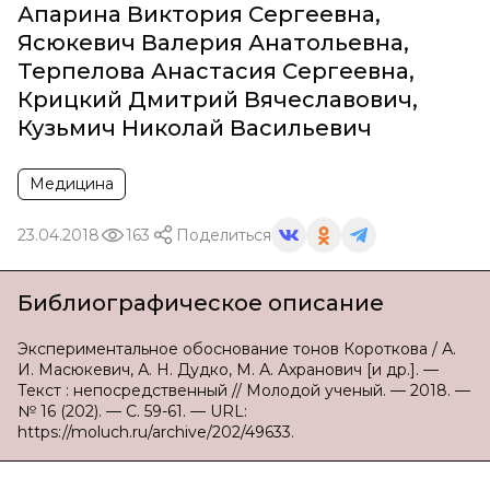
Апарина Виктория Сергеевна
,
Ясюкевич Валерия Анатольевна
,
Терпелова Анастасия Сергеевна
,
Крицкий Дмитрий Вячеславович
,
Кузьмич Николай Васильевич
Медицина
23.04.2018
163
Поделиться
Библиографическое описание
Экспериментальное обоснование тонов Короткова / А.
И. Масюкевич, А. Н. Дудко, М. А. Ахранович [и др.]. —
Текст : непосредственный // Молодой ученый. — 2018. —
№ 16 (202). — С. 59-61. — URL:
https://moluch.ru/archive/202/49633.