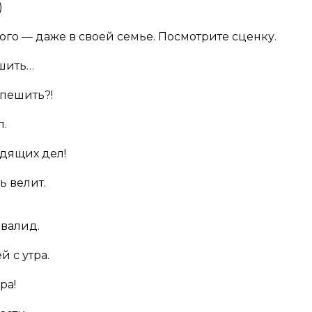
)
го — даже в своей семье. Посмотрите сценку.
ршить…
спешить?!
л.
одящих дел!
ь велит.
нвалид.
й с утра.
ра!