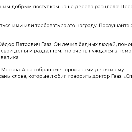
ашим добрым поступкам наше дерево расцвело! Про
ться ими или требовать за это награду. Послушайте
ёдор Петрович Гааз. Он лечил бедных людей, помог
е свои деньги раздал тем, кто очень нуждался в пом
 велика.
я Москва. А на собранные горожанами деньги ему
аны слова, которые любил говорить доктор Гааз: «С