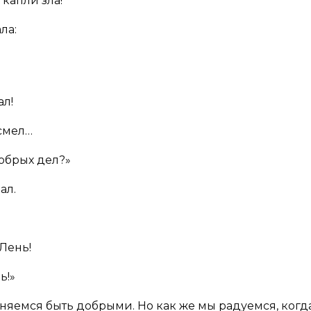
капли зла!
ла:
ал!
 смел…
обрых дел?»
ал.
Лень!
ь!»
няемся быть добрыми. Но как же мы радуемся, когд