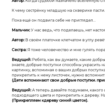
Автор:
Когда судьбой назначено вселенную сп
К чему сестрёнку младшую на скверике пасти.
Пока ещё он подвига себе не приглядел…
Мальчик:
У нас ведь, что поделаешь, нет насто
Автор:
В своём платочке клетчатом в углу ревё
Сестра:
Я тоже человечество и мне гулять пора!
Ведущий:
Ребята, как вы думаете, какие добры
знаете, добрые поступки способны украсить 
картинку, вспоминая о ваших добрых поступка
прикрепить к нему листочек, нужно вспомнит
(Дети вспоминают свои добрые поступки. при
Ведущий:
А теперь давайте подумаем, какого 
подходящего цвета и прикрепить к дереву. Н
(Прикрепляем к
дереву синий цветок).