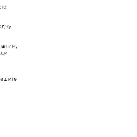
сто
 одну
ал им,
ощи.
пешите