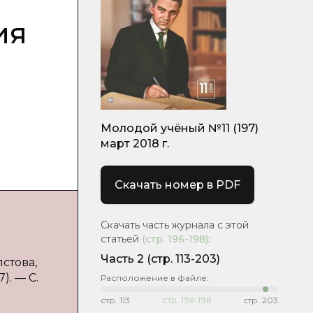
ия
Молодой учёный №11 (197)
март 2018 г.
Скачать номер в PDF
Скачать часть журнала с этой
статьей
(стр.
196-198
)
:
Часть 2
(стр. 113-203)
лстова,
). — С.
Расположение в файле:
стр.
113
стр.
196-198
стр.
203