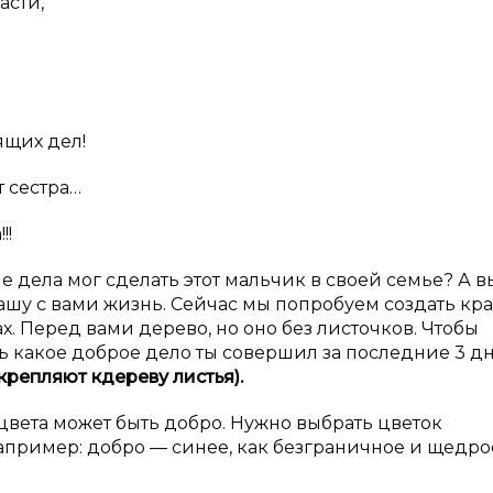
асти,
ящих дел!
т сестра…
!!
е дела мог сделать этот мальчик в своей семье? А в
нашу с вами жизнь. Сейчас мы попробуем создать кр
х. Перед вами дерево, но оно без листочков. Чтобы
ь какое доброе дело ты совершил за последние 3 дн
крепляют к
дереву листья).
цвета может быть добро. Нужно выбрать цветок
апример: добро — синее, как безграничное и щедро