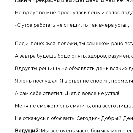
Каким прекрасным выйдет день! В нём нет ни 
Но вдруг во мне проснулась лень и голос пода
«С утра работать не спеши, ты так вчера устал,
Поди-понежься, полежи, ты слишком рано вст
А завтра будешь бодр опять, здоров, разумен,
Вдруг ты решишь не объявлять день всяких д
Я лень послушал. Я в ответ не спорил, промолч
А сам себе ответил: «Нет, я вовсе не устал!
Меня не сможет лень смутить, она всего лишь 
Не откажусь я объявить: Сегодня- Добрый Ден
Ведущий:
Мы все очень часто боимся или стес