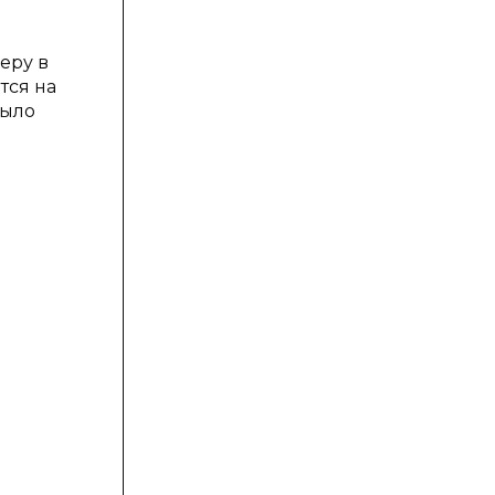
еру в
тся на
было