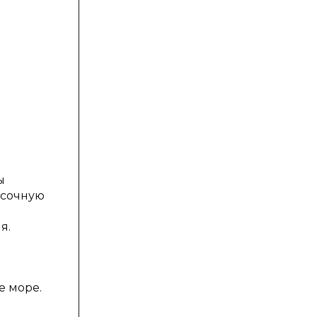
ы
асочную
я.
е море.