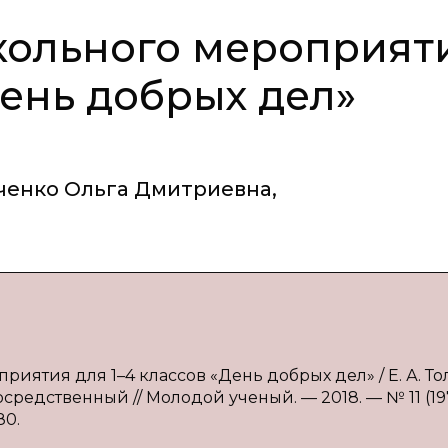
ольного мероприят
День добрых дел»
ченко Ольга Дмитриевна
,
иятия для 1–4 классов «День добрых дел» / Е. А. То
посредственный // Молодой ученый. — 2018. — № 11 (197
80.