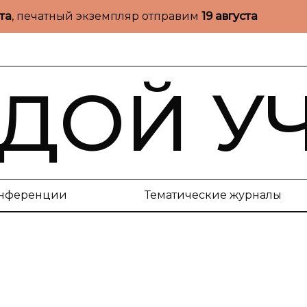
ста
, печатный экземпляр отправим
19 августа
ДОЙ У
нференции
Тематические журналы